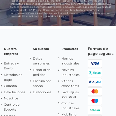
Responsable:
PepeBar E-Spain S.L.
Finalidad:
Respuesta de consulta, envío de emails
informativos, opiniones de usuarios.
Legitimación:
Su consentimiento.
Destinatarios:
Sus
datos se guardan en los servidores de PepeBar E-Spain SL y asociados, acogido al acuerdo
de seguridad EU-US Privacy.
Derechos:
acceder, rectificar, limitar y suprimir tus
datos.
Información adicional:
Puede consultar la información adicional y detallada sobre
nuestra Política de Privacidad haciendo
click aquí.
Formas de
Nuestra
Su cuenta
Productos
pago seguras
empresa
Datos
Hornos
Entrega y
personales
industriales
Envío
Historial de
Neveras
Metodos de
pedidos
Industriales
pago
Factura por
Vitrinas
Garantía
abono
expositoras
Devoluciones
Direcciones
Lavavajillas
industrial
Nosotros
Cocinas
Centro de
Industriales
Soporte
Mobiliario
Marcas