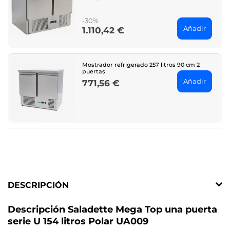
price
-30%
Añadir
1.110,42 €
Price
Mostrador refrigerado 257 litros 90 cm 2
puertas
Añadir
771,56 €
Price
DESCRIPCIÓN
Descripción Saladette Mega Top una puerta
serie U 154 litros Polar UA009