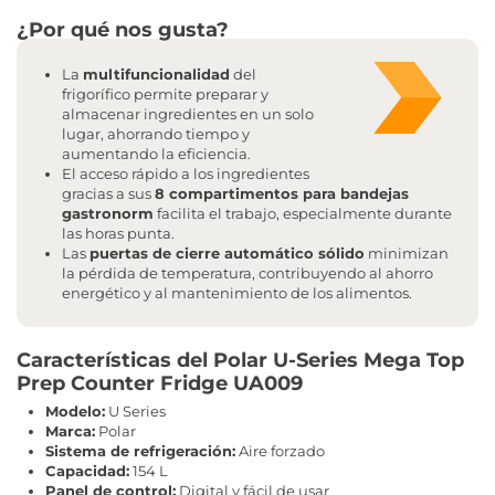
¿Por qué nos gusta?
La
multifuncionalidad
del
frigorífico permite preparar y
almacenar ingredientes en un solo
lugar, ahorrando tiempo y
aumentando la eficiencia.
El acceso rápido a los ingredientes
gracias a sus
8 compartimentos para bandejas
gastronorm
facilita el trabajo, especialmente durante
las horas punta.
Las
puertas de cierre automático sólido
minimizan
la pérdida de temperatura, contribuyendo al ahorro
energético y al mantenimiento de los alimentos.
Características del Polar U-Series Mega Top
Prep Counter Fridge UA009
Modelo:
U Series
Marca:
Polar
Sistema de refrigeración:
Aire forzado
Capacidad:
154 L
Panel de control:
Digital y fácil de usar