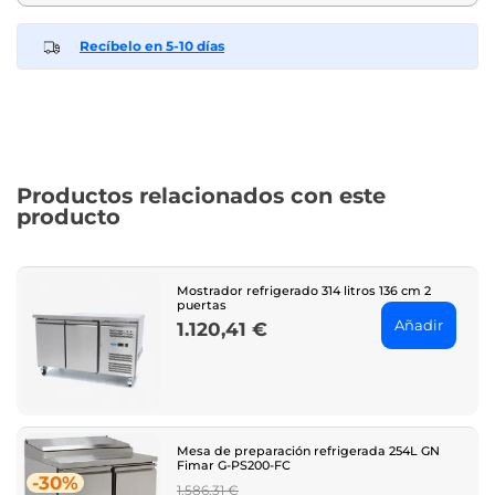
Recíbelo en 5-10 días
Productos relacionados con este
producto
Mostrador refrigerado 314 litros 136 cm 2
puertas
Añadir
1.120,41 €
Price
Mesa de preparación refrigerada 254L GN
Fimar G-PS200-FC
-30%
Regular
1.586,31 €