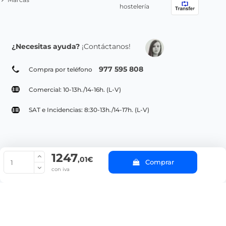
hostelería
¿Necesitas ayuda?
¡Contáctanos!
977 595 808
Compra por teléfono
Comercial: 10-13h./14-16h. (L-V)
SAT e Incidencias: 8:30-13h./14-17h. (L-V)
1247
© Copyright 2022 PepeBar.com |
Política de cookies |
Aviso legal y
,01€
Comprar
Condiciones generales de compra |
Blog
con iva