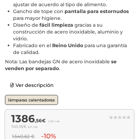
ajustar de acuerdo al tipo de alimento.
Gancho de tope con
pantalla para estornudos
para mayor higiene.
Diseño de
fácil limpieza
gracias a su
construcción de acero inoxidable, aluminio y
vidrio.
Fabricado en el
Reino Unido
para una garantía
de calidad.
Nota: Las bandejas GN de acero inoxidable
se
venden por separado
.
Ver descripción
lámparas calentadoras
1386
,56€
con iva
1145,92€
sin iva
-10%
1.540,62 €