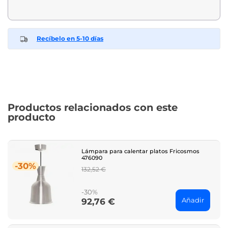
Recíbelo en 5-10 días
Productos relacionados con este
producto
Lámpara para calentar platos Fricosmos
476090
-30%
Regular
132,52 €
price
-30%
Añadir
92,76 €
Price