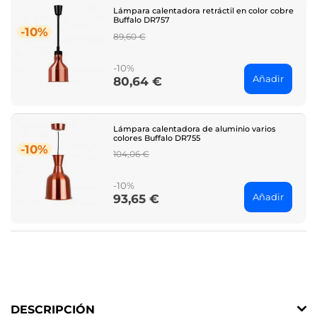
Lámpara calentadora retráctil en color cobre
Buffalo DR757
-10%
Regular
89,60 €
price
-10%
Añadir
80,64 €
Price
Lámpara calentadora de aluminio varios
colores Buffalo DR755
-10%
Regular
104,06 €
price
-10%
Añadir
93,65 €
Price
DESCRIPCIÓN