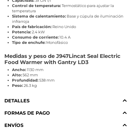
Capacidad:
3x GN 1/1
Control de temperatura:
Termostático para ajustar la
temperatura
Sistema de calentamiento:
Base y cúpula de iluminación
infrarroja
País de fabricación:
Reino Unido
Potencia:
2.4 kW
Consumo de corriente:
10.4 A
Tipo de enchufe:
Monofásico
Medidas y peso de J947Lincat Seal Electric
Food Warmer with Gantry LD3
Ancho:
1130 mm
Alto:
562 mm
Profundidad:
538 mm
Peso:
26.3 kg
DETALLES
FORMAS DE PAGO
ENVÍOS