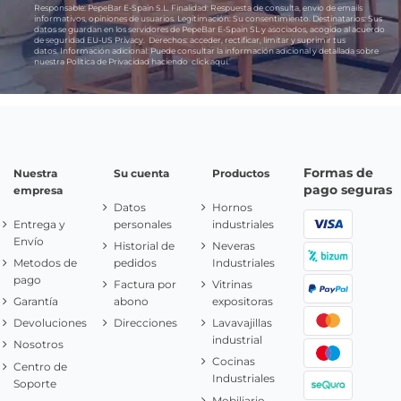
Responsable:
PepeBar E-Spain S.L.
Finalidad:
Respuesta de consulta, envío de emails
informativos, opiniones de usuarios.
Legitimación:
Su consentimiento.
Destinatarios:
Sus
datos se guardan en los servidores de PepeBar E-Spain SL y asociados, acogido al acuerdo
de seguridad EU-US Privacy.
Derechos:
acceder, rectificar, limitar y suprimir tus
datos.
Información adicional:
Puede consultar la información adicional y detallada sobre
nuestra Política de Privacidad haciendo
click aquí.
Formas de
Nuestra
Su cuenta
Productos
pago seguras
empresa
Datos
Hornos
Entrega y
personales
industriales
Envío
Historial de
Neveras
Metodos de
pedidos
Industriales
pago
Factura por
Vitrinas
Garantía
abono
expositoras
Devoluciones
Direcciones
Lavavajillas
industrial
Nosotros
Cocinas
Centro de
Industriales
Soporte
Mobiliario