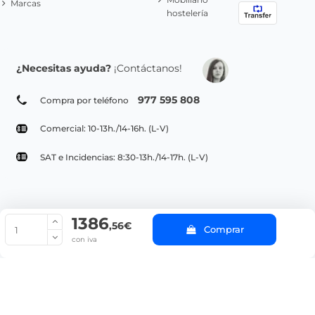
Marcas
hostelería
¿Necesitas ayuda?
¡Contáctanos!
977 595 808
Compra por teléfono
Comercial: 10-13h./14-16h. (L-V)
SAT e Incidencias: 8:30-13h./14-17h. (L-V)
1386
© Copyright 2022 PepeBar.com |
Política de cookies |
Aviso legal y
,56€
Comprar
Condiciones generales de compra |
Blog
con iva