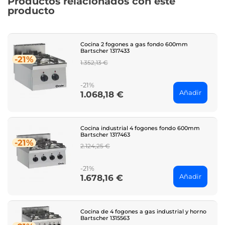
Productos relacionados con este
producto
Cocina 2 fogones a gas fondo 600mm
Bartscher 1317433
-21%
Regular
1.352,13 €
price
-21%
Añadir
1.068,18 €
Price
Cocina industrial 4 fogones fondo 600mm
Bartscher 1317463
-21%
Regular
2.124,25 €
price
-21%
Añadir
1.678,16 €
Price
Cocina de 4 fogones a gas industrial y horno
Bartscher 1315563