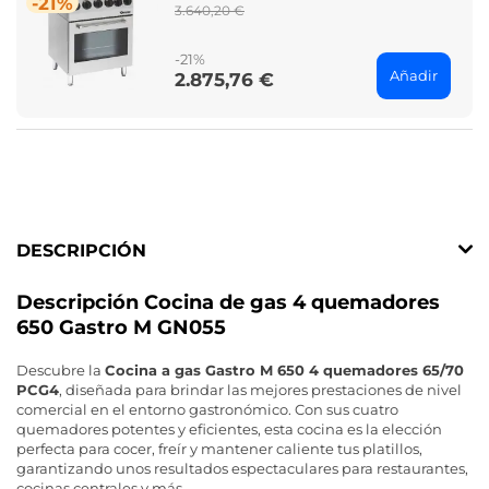
-21%
Regular
3.640,20 €
price
-21%
Añadir
2.875,76 €
Price
DESCRIPCIÓN
Descripción Cocina de gas 4 quemadores
650 Gastro M GN055
Descubre la
Cocina a gas Gastro M 650 4 quemadores 65/70
PCG4
, diseñada para brindar las mejores prestaciones de nivel
comercial en el entorno gastronómico. Con sus cuatro
quemadores potentes y eficientes, esta cocina es la elección
perfecta para cocer, freír y mantener caliente tus platillos,
garantizando unos resultados espectaculares para restaurantes,
cocinas centrales y más.