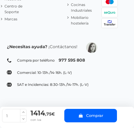
Cocinas
Centro de
Industriales
Soporte
Mobiliario
Marcas
hostelería
¿Necesitas ayuda?
¡Contáctanos!
977 595 808
Compra por teléfono
Comercial: 10-13h./14-16h. (L-V)
SAT e Incidencias: 8:30-13h./14-17h. (L-V)
1414
© Copyright 2022 PepeBar.com |
Política de cookies |
Aviso legal y
,75€
Comprar
Condiciones generales de compra |
Blog
con iva