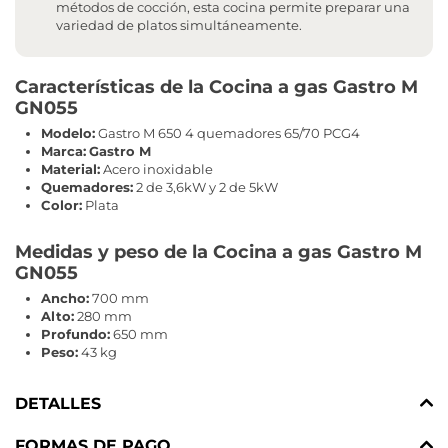
métodos de cocción, esta cocina permite preparar una
variedad de platos simultáneamente.
Características de la Cocina a gas Gastro M
GN055
Modelo:
Gastro M 650 4 quemadores 65/70 PCG4
Marca:
Gastro M
Material:
Acero inoxidable
Quemadores:
2 de 3,6kW y 2 de 5kW
Color:
Plata
Medidas y peso de la Cocina a gas Gastro M
GN055
Ancho:
700 mm
Alto:
280 mm
Profundo:
650 mm
Peso:
43 kg
DETALLES
FORMAS DE PAGO