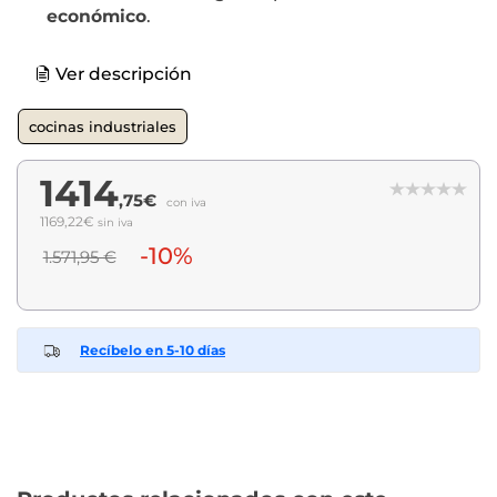
económico
.
Ver descripción
cocinas industriales
1414
,75€
con iva
1169,22€
sin iva
-10%
1.571,95 €
Recíbelo en 5-10 días