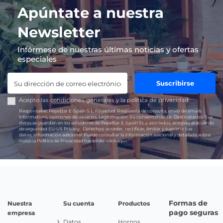
Apúntate a nuestra
Newsletter
Infórmese de nuestras últimas noticias y ofertas
especiales
Suscribirse
Acepto las
condiciones generales
y la
política de privacidad
Responsable:
PepeBar E-Spain S.L.
Finalidad:
Respuesta de consulta, envío de emails
informativos, opiniones de usuarios.
Legitimación:
Su consentimiento.
Destinatarios:
Sus
datos se guardan en los servidores de PepeBar E-Spain SL y asociados, acogido al acuerdo
de seguridad EU-US Privacy.
Derechos:
acceder, rectificar, limitar y suprimir tus
datos.
Información adicional:
Puede consultar la información adicional y detallada sobre
nuestra Política de Privacidad haciendo
click aquí.
Formas de
Nuestra
Su cuenta
Productos
pago seguras
empresa
Datos
Hornos