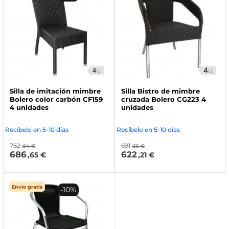
Silla de imitación mimbre
Silla Bistro de mimbre
Bolero color carbón CF159
cruzada Bolero CG223 4
4 unidades
unidades
Recíbelo en 5-10 días
Recíbelo en 5-10 días
762
691
,94 €
,35 €
686
622
,65 €
,21 €
Envío gratis
-10%