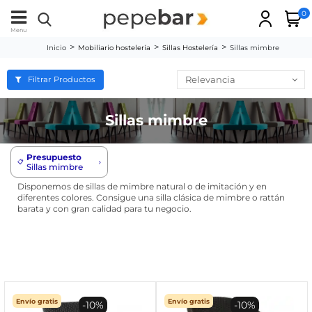
0
Menu
Inicio
Mobiliario hostelería
Sillas Hostelería
Sillas mimbre
Relevancia
Filtrar Productos
Sillas mimbre
Presupuesto
📋
Sillas mimbre
Disponemos de sillas de mimbre natural o de imitación y en
diferentes colores. Consigue una silla clásica de mimbre o rattán
barata y con gran calidad para tu negocio.
Envío gratis
Envío gratis
-10%
-10%