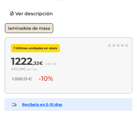
Ver descripción
laminadora de masa
Últimas unidades en stock
1222
,32€
con iva
1010,18€
sin iva
-10%
1.358,13 €
Recíbelo en 5-10 días