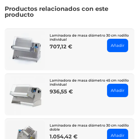
Productos relacionados con este
producto
Laminadora de masa diámetro 30 cm rodillo
individual
Añadir
707,12 €
Price
Laminadora de masa diámetro 45 cm rodillo
individual
Añadir
936,55 €
Price
Laminadora de masa diámetro 30 cm rodillo
doble
Añadir
1.054,42 €
Price