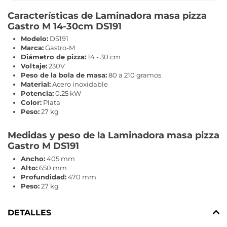
Características de Laminadora masa pizza
Gastro M 14-30cm DS191
Modelo:
DS191
Marca:
Gastro-M
Diámetro de pizza:
14 - 30 cm
Voltaje:
230V
Peso de la bola de masa:
80 a 210 gramos
Material:
Acero inoxidable
Potencia:
0.25 kW
Color:
Plata
Peso:
27 kg
Medidas y peso de la Laminadora masa pizza
Gastro M DS191
Ancho:
405 mm
Alto:
650 mm
Profundidad:
470 mm
Peso:
27 kg
DETALLES