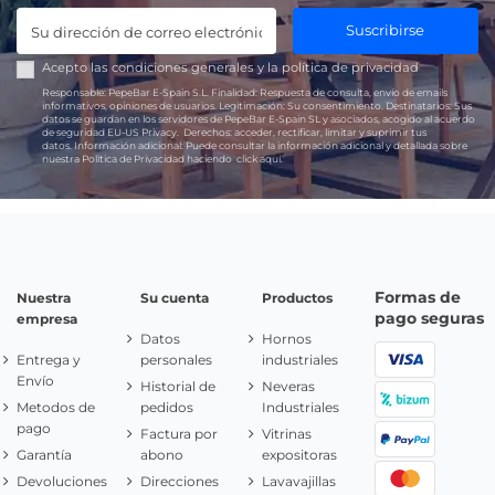
Suscribirse
Acepto las
condiciones generales
y la
política de privacidad
Responsable:
PepeBar E-Spain S.L.
Finalidad:
Respuesta de consulta, envío de emails
informativos, opiniones de usuarios.
Legitimación:
Su consentimiento.
Destinatarios:
Sus
datos se guardan en los servidores de PepeBar E-Spain SL y asociados, acogido al acuerdo
de seguridad EU-US Privacy.
Derechos:
acceder, rectificar, limitar y suprimir tus
datos.
Información adicional:
Puede consultar la información adicional y detallada sobre
nuestra Política de Privacidad haciendo
click aquí.
Formas de
Nuestra
Su cuenta
Productos
pago seguras
empresa
Datos
Hornos
Entrega y
personales
industriales
Envío
Historial de
Neveras
Metodos de
pedidos
Industriales
pago
Factura por
Vitrinas
Garantía
abono
expositoras
Devoluciones
Direcciones
Lavavajillas