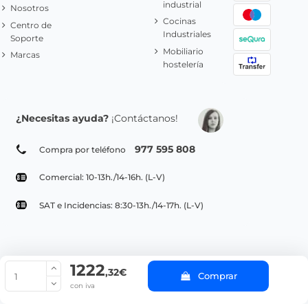
industrial
Nosotros
Cocinas
Centro de
Industriales
Soporte
Mobiliario
Marcas
hostelería
¿Necesitas ayuda?
¡Contáctanos!
977 595 808
Compra por teléfono
Comercial: 10-13h./14-16h. (L-V)
SAT e Incidencias: 8:30-13h./14-17h. (L-V)
1222
© Copyright 2022 PepeBar.com |
Política de cookies |
Aviso legal y
,32€
Comprar
Condiciones generales de compra |
Blog
con iva