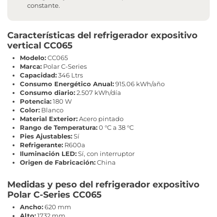
constante.
Características del refrigerador expositivo
vertical CC065
Modelo:
CC065
Marca:
Polar C-Series
Capacidad:
346 Ltrs
Consumo Energético Anual:
915.06 kWh/año
Consumo diario:
2.507 kWh/día
Potencia:
180 W
Color:
Blanco
Material Exterior:
Acero pintado
Rango de Temperatura:
0 °C a 38 °C
Pies Ajustables:
Sí
Refrigerante:
R600a
Iluminación LED:
Sí, con interruptor
Origen de Fabricación:
China
Medidas y peso del refrigerador expositivo
Polar C-Series CC065
Ancho:
620 mm
Alto:
1732 mm