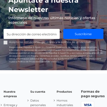
Apúntate a nuestra
Newsletter
Infórmese de nuestras últimas noticias y ofertas
especiales
Suscribirse
Acepto las
condiciones generales
y la
política de privacidad
Responsable:
PepeBar E-Spain S.L.
Finalidad:
Respuesta de consulta, envío de emails
informativos, opiniones de usuarios.
Legitimación:
Su consentimiento.
Destinatarios:
Sus
datos se guardan en los servidores de PepeBar E-Spain SL y asociados, acogido al acuerdo
de seguridad EU-US Privacy.
Derechos:
acceder, rectificar, limitar y suprimir tus
datos.
Información adicional:
Puede consultar la información adicional y detallada sobre
nuestra Política de Privacidad haciendo
click aquí.
Formas de
Nuestra
Su cuenta
Productos
pago seguras
empresa
Datos
Hornos
Entrega y
personales
industriales