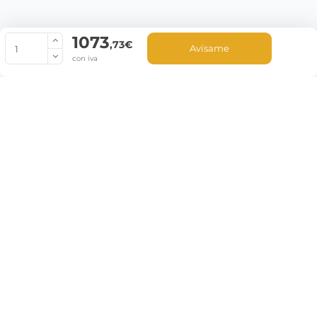
1073
© Copyright 2022 PepeBar.com |
Política de cookies |
Aviso legal y
,73€
Avísame
Condiciones generales de compra |
Blog
con iva