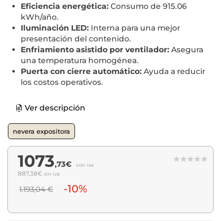
Eficiencia energética:
Consumo de 915.06
kWh/año.
Iluminación LED:
Interna para una mejor
presentación del contenido.
Enfriamiento asistido por ventilador:
Asegura
una temperatura homogénea.
Puerta con cierre automático:
Ayuda a reducir
los costos operativos.
Ver descripción
nevera expositora
1073
,73€
con iva
887,38€
sin iva
-10%
1.193,04 €