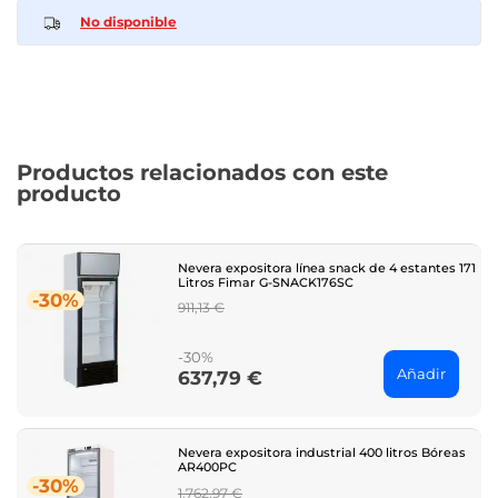
No disponible
Productos relacionados con este
producto
Nevera expositora línea snack de 4 estantes 171
Litros Fimar G-SNACK176SC
-30%
Regular
911,13 €
price
-30%
Añadir
637,79 €
Price
Nevera expositora industrial 400 litros Bóreas
AR400PC
-30%
Regular
1.762,97 €