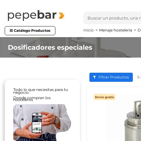
Inicio
Menaje hostelería
D
Catálogo Productos
Dosificadores especiales
9
Filtrar Productos
Todo lo que necesitas para tu
negocio.
Envío gratis
Donde compran los
hosteleros