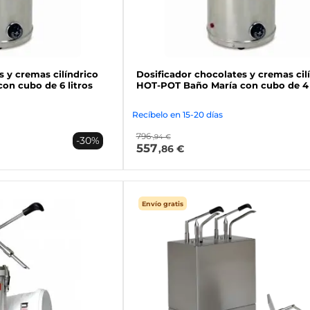
s y cremas cilíndrico
Dosificador chocolates y cremas cil
on cubo de 6 litros
HOT-POT Baño María con cubo de 4 
Recíbelo en 15-20 días
796
,94 €
-30%
557
,86 €
Envío gratis