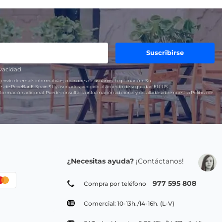
Suscribirse
ivacidad
 envío de emails informativos, opiniones de usuarios.
Legitimación:
Su
res de PepeBar E-Spain SL y asociados, acogido al acuerdo de seguridad EU-US
formación adicional:
Puede consultar la información adicional y detallada sobre nuestra Política de
¿Necesitas ayuda?
¡Contáctanos!
977 595 808
Compra por teléfono
Comercial: 10-13h./14-16h. (L-V)