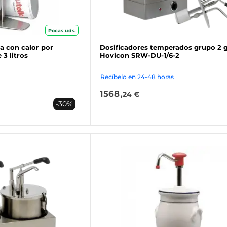
Pocas uds.
a con calor por
Dosificadores temperados grupo 2 g
3 litros
Hovicon SRW-DU-1/6-2
Recíbelo en 24-48 horas
1568
,24 €
-30%