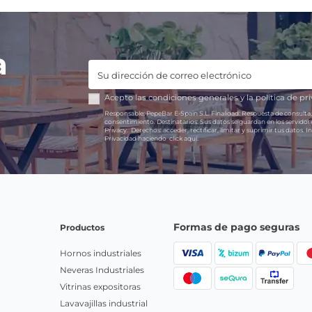
a
Acepto las
condiciones generales
y la
política de pr
Responsable:
PepeBar E-Spain S.L.
Finalidad:
Respuesta de consulta,
consentimiento.
Destinatarios:
Sus datos se guardan en los servido
Privacy.
Derechos:
acceder, rectificar, limitar y suprimir tus datos.
In
Privacidad haciendo
click aquí.
Formas de pago seguras
Productos
Hornos industriales
Neveras Industriales
Vitrinas expositoras
Lavavajillas industrial