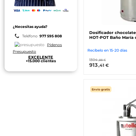
¿Necesitas ayuda?
Dosificador chocolate
Teléfono
977 595 808
HOT-POT Baño María c
Pídenos
Recíbelo en 15-20 días
Presupuesto
EXCELENTE
1304
,88 €
+15.000 clientes
913
,41 €
Envío gratis