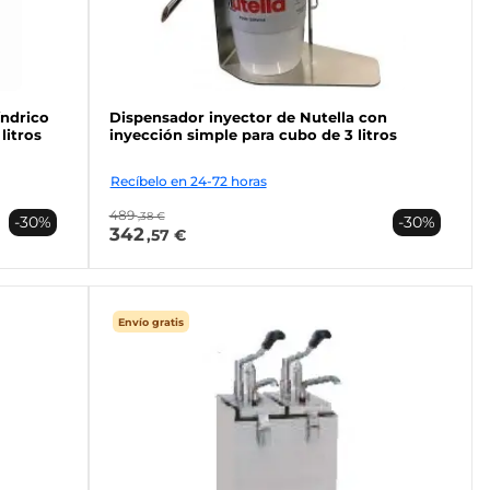
índrico
Dispensador inyector de Nutella con
litros
inyección simple para cubo de 3 litros
Recíbelo en 24-72 horas
489
,38 €
-30%
-30%
342
,57 €
Envío gratis