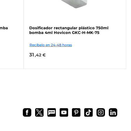
omba
Dosificador rectangular plástico 750ml
bomba 4ml Hovicon GKC-H-MK-75
Recíbelo en 24-48 horas
31
,42 €