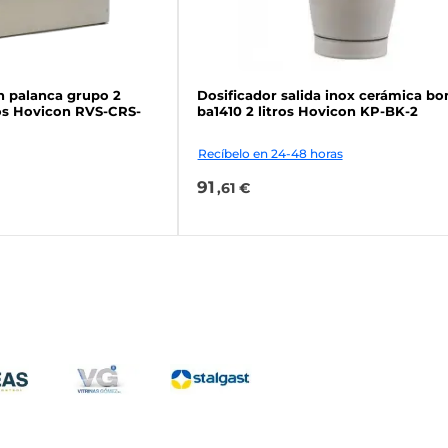
n palanca grupo 2
Dosificador salida inox cerámica b
tros Hovicon RVS-CRS-
ba1410 2 litros Hovicon KP-BK-2
Recíbelo en 24-48 horas
91
,61 €