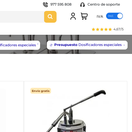
977 595 808
Centro de soporte
IVA
4,67/5
Presupuesto
Dosificadores especiales
ficadores especiales
📋
Envío gratis