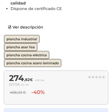
calidad
Dispone de certificado CE
Ver descripción
plancha industrial
plancha asar lisa
plancha cocina eléctrica
plancha cocina acero laminado
274
,82€
con iva
227,12€
sin iva
-40%
458,03 €