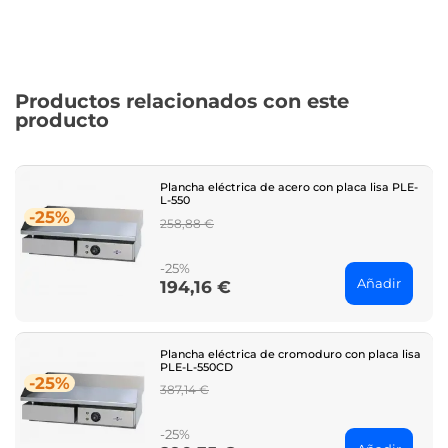
Productos relacionados con este
producto
Plancha eléctrica de acero con placa lisa PLE-
L-550
-25%
Regular
258,88 €
price
-25%
Añadir
194,16 €
Price
Plancha eléctrica de cromoduro con placa lisa
PLE-L-550CD
-25%
Regular
387,14 €
price
-25%