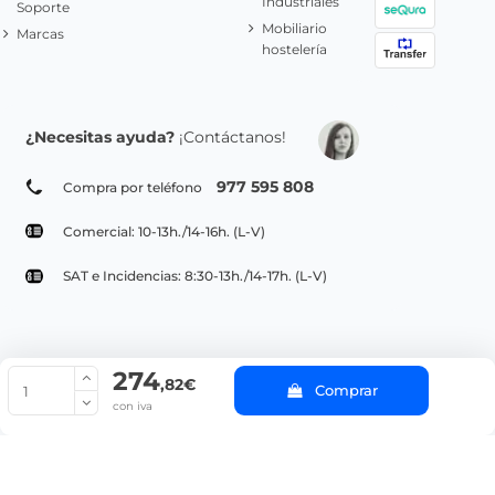
Industriales
Soporte
Mobiliario
Marcas
hostelería
¿Necesitas ayuda?
¡Contáctanos!
977 595 808
Compra por teléfono
Comercial: 10-13h./14-16h. (L-V)
SAT e Incidencias: 8:30-13h./14-17h. (L-V)
274
© Copyright 2022 PepeBar.com |
Política de cookies |
Aviso legal y
,82€
Comprar
Condiciones generales de compra |
Blog
con iva