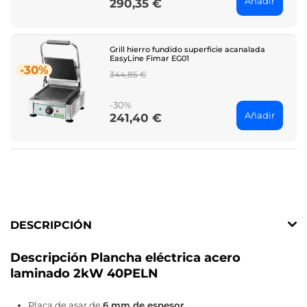
Añadir
290,35 €
Price
Grill hierro fundido superficie acanalada
EasyLine Fimar EG01
-30%
Regular
344,85 €
price
-30%
Añadir
241,40 €
Price
DESCRIPCIÓN
Descripción Plancha eléctrica acero
laminado 2kW 40PELN
Placa de asar de
6 mm de espesor