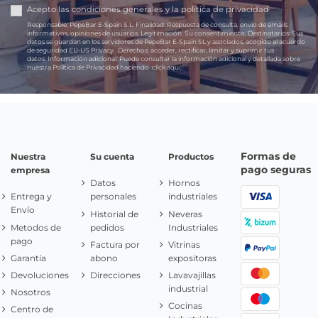
Acepto las
condiciones generales
y la
política de privacidad
Responsable:
PepeBar E-Spain S.L.
Finalidad:
Respuesta de consulta, envío de emails
informativos, opiniones de usuarios.
Legitimación:
Su consentimiento.
Destinatarios:
Sus
datos se guardan en los servidores de PepeBar E-Spain SL y asociados, acogido al acuerdo
de seguridad EU-US Privacy.
Derechos:
acceder, rectificar, limitar y suprimir tus
datos.
Información adicional:
Puede consultar la información adicional y detallada sobre
nuestra Política de Privacidad haciendo
click aquí.
Formas de
Nuestra
Su cuenta
Productos
pago seguras
empresa
Datos
Hornos
Entrega y
personales
industriales
Envío
Historial de
Neveras
Metodos de
pedidos
Industriales
pago
Factura por
Vitrinas
Garantía
abono
expositoras
Devoluciones
Direcciones
Lavavajillas
industrial
Nosotros
Cocinas
Centro de