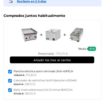
Recíbelo en 2-5 días
Comprados juntos habitualmente
+
+
-3 %
794,54 €
Precio total:
770,70 €
Añadir los tres al carrito
Plancha eléctrica acero laminado 2kW 40PELN
274,82 €
458,03 €
Calentador de salchichas 1KA10 Bartscher A120465
238,72 €
302,17 €
Baño maría sobremesa GN 1/4 Irimar BMECO4
281,00 €
374,66 €