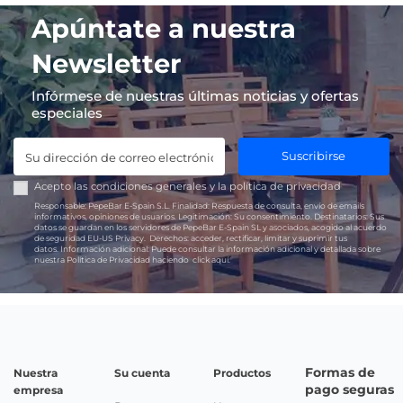
Apúntate a nuestra
Newsletter
Infórmese de nuestras últimas noticias y ofertas
especiales
Suscribirse
Acepto las
condiciones generales
y la
política de privacidad
Responsable:
PepeBar E-Spain S.L.
Finalidad:
Respuesta de consulta, envío de emails
informativos, opiniones de usuarios.
Legitimación:
Su consentimiento.
Destinatarios:
Sus
datos se guardan en los servidores de PepeBar E-Spain SL y asociados, acogido al acuerdo
de seguridad EU-US Privacy.
Derechos:
acceder, rectificar, limitar y suprimir tus
datos.
Información adicional:
Puede consultar la información adicional y detallada sobre
nuestra Política de Privacidad haciendo
click aquí.
Formas de
Nuestra
Su cuenta
Productos
pago seguras
empresa