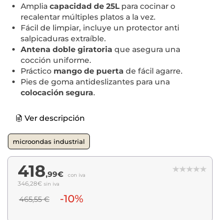
Amplia
capacidad de 25L
para cocinar o
recalentar múltiples platos a la vez.
Fácil de limpiar, incluye un protector anti
salpicaduras extraíble.
Antena doble giratoria
que asegura una
cocción uniforme.
Práctico
mango de puerta
de fácil agarre.
Pies de goma antideslizantes para una
colocación segura
.
Ver descripción
microondas industrial
418
,99€
con iva
346,28€
sin iva
-10%
465,55 €