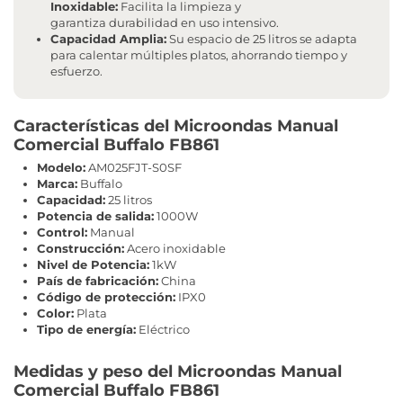
Inoxidable:
Facilita la limpieza y
garantiza durabilidad en uso intensivo.
Capacidad Amplia:
Su espacio de 25 litros se adapta
para calentar múltiples platos, ahorrando tiempo y
esfuerzo.
Características del Microondas Manual
Comercial Buffalo FB861
Modelo:
AM025FJT-S0SF
Marca:
Buffalo
Capacidad:
25 litros
Potencia de salida:
1000W
Control:
Manual
Construcción:
Acero inoxidable
Nivel de Potencia:
1kW
País de fabricación:
China
Código de protección:
IPX0
Color:
Plata
Tipo de energía:
Eléctrico
Medidas y peso del Microondas Manual
Comercial Buffalo FB861