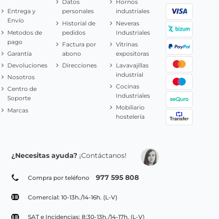
Datos
Hornos
Entrega y
personales
industriales
Envío
Historial de
Neveras
Metodos de
pedidos
Industriales
pago
Factura por
Vitrinas
Garantía
abono
expositoras
Devoluciones
Direcciones
Lavavajillas
industrial
Nosotros
Cocinas
Centro de
Industriales
Soporte
Mobiliario
Marcas
hostelería
¿Necesitas ayuda?
¡Contáctanos!
977 595 808
Compra por teléfono
Comercial: 10-13h./14-16h. (L-V)
SAT e Incidencias: 8:30-13h./14-17h. (L-V)