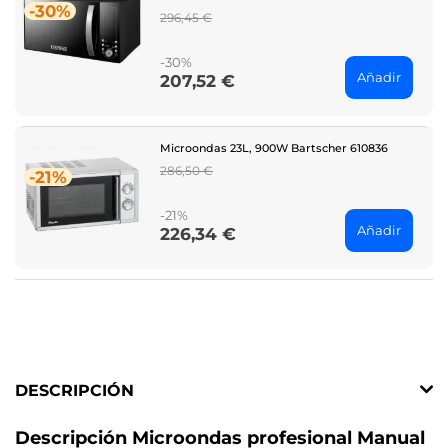
-30%
Regular
296,45 €
price
-30%
Añadir
207,52 €
Price
Microondas 23L, 900W Bartscher 610836
Regular
286,50 €
-21%
price
-21%
Añadir
226,34 €
Price
DESCRIPCIÓN
Descripción Microondas profesional Manual