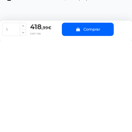
418
© Copyright 2022 PepeBar.com |
Política de cookies |
Aviso legal y
,99€
Comprar
Condiciones generales de compra |
Blog
con iva