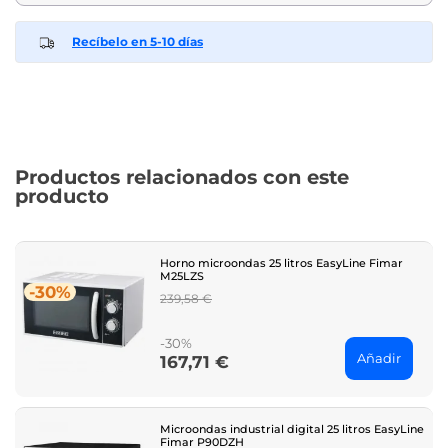
Recíbelo en 5-10 días
Productos relacionados con este
producto
Horno microondas 25 litros EasyLine Fimar
M25LZS
-30%
Regular
239,58 €
price
-30%
Añadir
167,71 €
Price
Microondas industrial digital 25 litros EasyLine
Fimar P90DZH