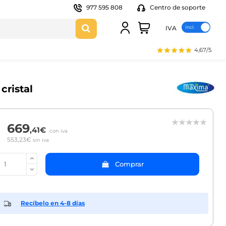
977 595 808
Centro de soporte
IVA
4,67/5
cristal
669
,41€
con iva
553,23€
sin iva
Comprar
Recíbelo en 4-8 días