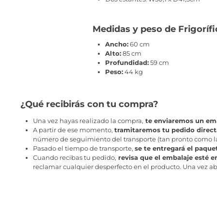
Medidas y peso de Frigorífi
Ancho:
60 cm
Alto:
85 cm
Profundidad:
59 cm
Peso:
44 kg
¿Qué recibirás con tu compra?
Una vez hayas realizado la compra,
te enviaremos un ema
A partir de ese momento,
tramitaremos tu pedido direc
número de seguimiento del transporte (tan pronto como la 
Pasado el tiempo de transporte,
se te entregará el paque
Cuando recibas tu pedido,
revisa que el embalaje esté e
reclamar cualquier desperfecto en el producto. Una vez abr