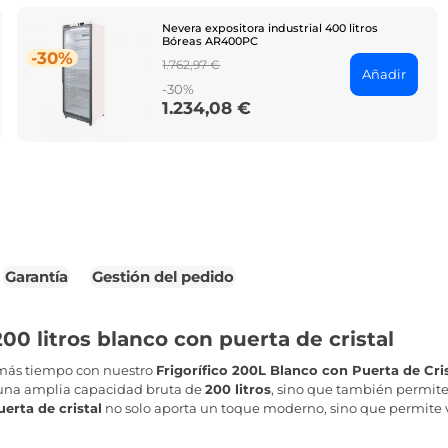
Nevera expositora industrial 400 litros
Bóreas AR400PC
-30%
Regular
1.762,97 €
Añadir
price
-30%
1.234,08 €
Price
Garantía
Gestión del pedido
200 litros blanco con puerta de cristal
más tiempo con nuestro
Frigorífico 200L Blanco con Puerta de Cri
e una amplia capacidad bruta de
200 litros
, sino que también permite 
uerta de cristal
no solo aporta un toque moderno, sino que permite v