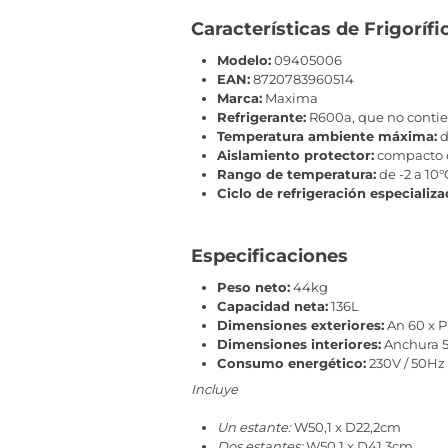
Características de Frigoríf
Modelo:
09405006
EAN:
8720783960514
Marca:
Maxima
Refrigerante:
R600a, que no conti
Temperatura ambiente máxima:
d
Aislamiento protector:
compacto 
Rango de temperatura:
de -2 a 10°
Ciclo de refrigeración especializa
Especificaciones
Peso neto:
44kg
Capacidad neta:
136L
Dimensiones exteriores:
An 60 x P
Dimensiones interiores:
Anchura 5
Consumo energético:
230V / 50Hz 
Incluye
Un estante:
W50,1 x D22,2cm
Dos estantes:
W50,1 x D41,3cm