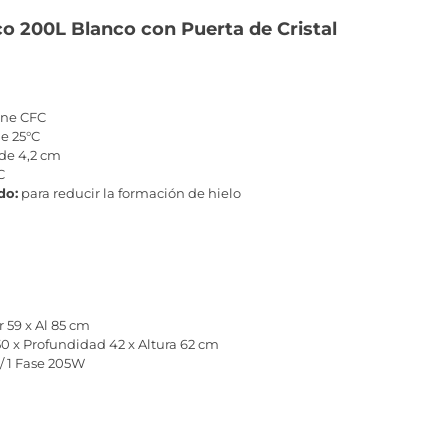
ico 200L Blanco con Puerta de Cristal
ene CFC
e 25°C
de 4,2 cm
C
do:
para reducir la formación de hielo
r 59 x Al 85 cm
0 x Profundidad 42 x Altura 62 cm
/ 1 Fase 205W