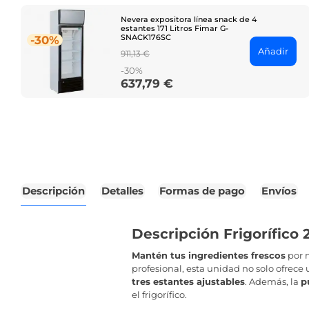
Nevera expositora línea snack de 4
estantes 171 Litros Fimar G-
SNACK176SC
-30%
Añadir
Regular
911,13 €
price
-30%
637,79 €
Price
Descripción
Detalles
Formas de pago
Envíos
Descripción Frigorífico 
Mantén tus ingredientes frescos
por 
profesional, esta unidad no solo ofrec
tres estantes ajustables
. Además, la
p
el frigorífico.