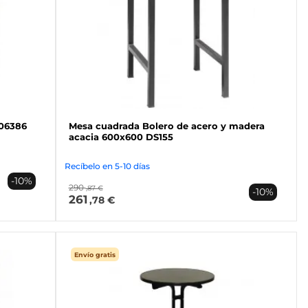
206386
Mesa cuadrada Bolero de acero y madera
acacia 600x600 DS155
Recíbelo en 5-10 días
-10%
290
,87 €
-10%
261
,78 €
Envío gratis