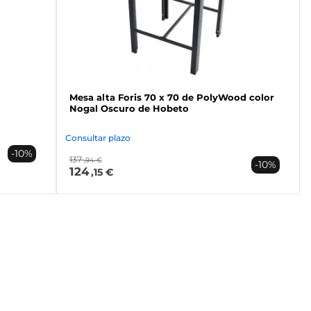
Mesa alta Foris 70 x 70 de PolyWood color
Nogal Oscuro de Hobeto
Consultar plazo
-10%
137
,94 €
-10%
124
,15 €