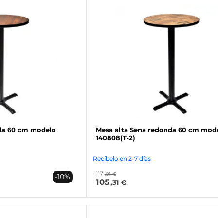
da 60 cm modelo
Mesa alta Sena redonda 60 cm mod
140808(T-2)
Recíbelo en 2-7 días
117
,01 €
-10%
105
,31 €