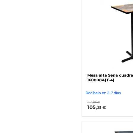
Mesa alta Sena cuadr
160808A(T-4)
Recíbelo en 2-7 días
117
,01 €
105
,31 €