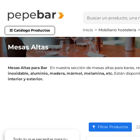
Inicio
Mobiliario hostelería
Catálogo Productos
Mesas Altas
Mesas Altas para Bar
En nuestra sección de mesas altas para bares, r
inoxidable, aluminio, madera, mármol, melamina, etc.
Están disponib
interior y exterior.
2
Filtrar Productos
Todo lo que necesitas para tu