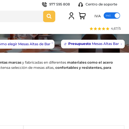
977 595 808
Centro de soporte
IVA
4,67/5
Presupuesto
Mesas Altas Bar
mo elegir Mesas Altas de Bar
📋
intas marcas
y fabricadas en diferentes
materiales como el acero
xtensa selección de mesas altas,
confortables y resistentes, para