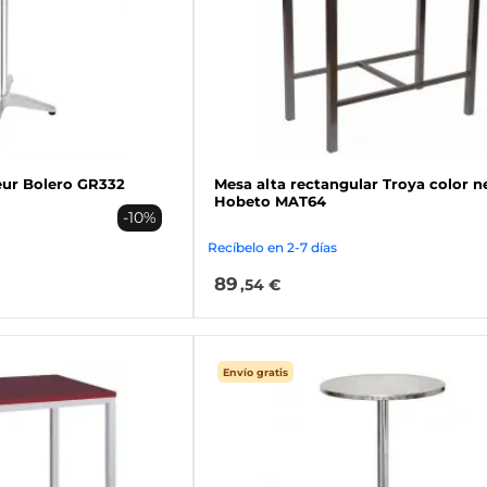
eur Bolero GR332
Mesa alta rectangular Troya color n
Hobeto MAT64
-10%
Recíbelo en 2-7 días
89
,54 €
Envío gratis