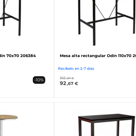
dín 70x70 206384
Mesa alta rectangular Odín 110x70 
Recíbelo en 2-7 días
102
,97 €
-10%
92
,67 €