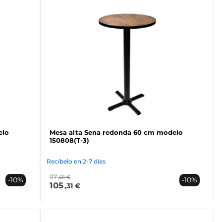
elo
Mesa alta Sena redonda 60 cm modelo
150808(T-3)
Recíbelo en 2-7 días
117
,01 €
-10%
-10%
105
,31 €