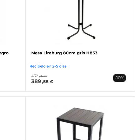
egro
Mesa Limburg 80cm gris H853
Recíbelo en 2-5 días
432
,87 €
-10%
389
,58 €