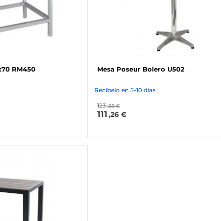
0x70 RM450
Mesa Poseur Bolero U502
Recíbelo en 5-10 días
123
,63 €
111
,26 €