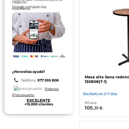
negocio.
Donde compran los
hosteleros
¿Necesitas ayuda?
Mesa alta Sena redon
Teléfono
977 595 808
130808(T-1)
Pídenos
Recíbelo en 2-7 días
Presupuesto
EXCELENTE
117
,01 €
+15.000 clientes
105
,31 €