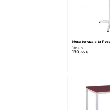
Mesa terraza alta Pos
189
,61 €
170
,65 €