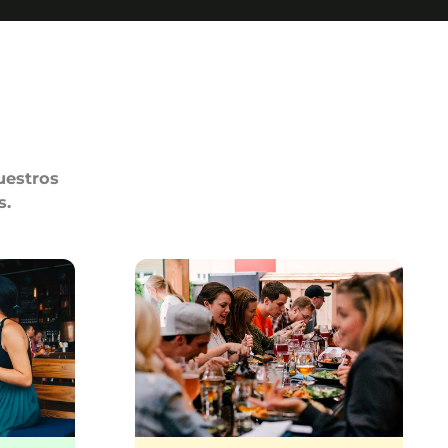
uestros
s.