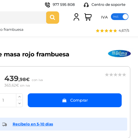
977 595 808
Centro de soporte
IVA
ojo frambuesa
4,67/5
de masa rojo frambuesa
439
,98€
con iva
363,62€
sin iva
Comprar
Recíbelo en 5-10 días