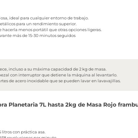
a, ideal para cualquier entorno de trabajo.
tálicos para un rendimiento superior.
 hacerla menos portátil que otras opciones ligeras.
durante más de 15-30 minutos seguidos
rece, incluso a su máxima capacidad de 2 kg de masa.
ezal con interruptor que detiene la máquina al levantarlo.
artes de acero inoxidable que se pueden lavar en lavavajillas.
ora Planetaria 7L hasta 2kg de Masa Rojo framb
litros con práctica asa.
 938 revoluciones por minuto.