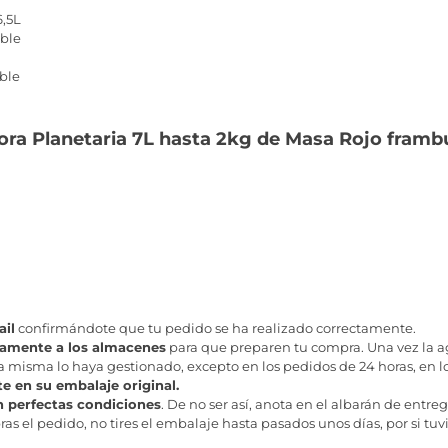
6,5L
ble
ble
ora Planetaria 7L hasta 2kg de Masa Rojo framb
il
confirmándote que tu pedido se ha realizado correctamente.
tamente a los almacenes
para que preparen tu compra. Una vez la age
misma lo haya gestionado, excepto en los pedidos de 24 horas, en los
te en su embalaje original.
n perfectas condiciones
. De no ser así, anota en el albarán de entreg
as el pedido, no tires el embalaje hasta pasados unos días, por si tuv