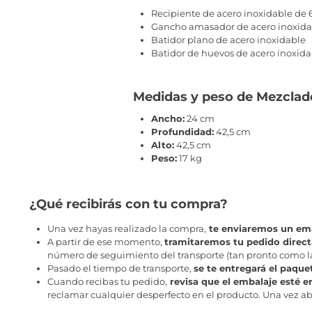
Recipiente de acero inoxidable de 
Gancho amasador de acero inoxida
Batidor plano de acero inoxidable
Batidor de huevos de acero inoxida
Medidas y peso de Mezclad
Ancho:
24 cm
Profundidad:
42,5 cm
Alto:
42,5 cm
Peso:
17 kg
¿Qué recibirás con tu compra?
Una vez hayas realizado la compra,
te enviaremos un ema
A partir de ese momento,
tramitaremos tu pedido direc
número de seguimiento del transporte (tan pronto como la 
Pasado el tiempo de transporte,
se te entregará el paque
Cuando recibas tu pedido,
revisa que el embalaje esté e
reclamar cualquier desperfecto en el producto. Una vez abr