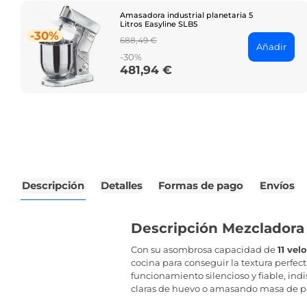
Amasadora industrial planetaria 5
Litros Easyline SLB5
-30%
Regular
688,49 €
Añadir
price
-30%
481,94 €
Price
Descripción
Detalles
Formas de pago
Envíos
Descripción Mezcladora 
Con su asombrosa capacidad de
11 vel
cocina para conseguir la textura perfe
funcionamiento silencioso y fiable, ind
claras de huevo o amasando masa de pan