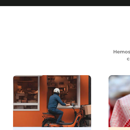
Hemos 
c