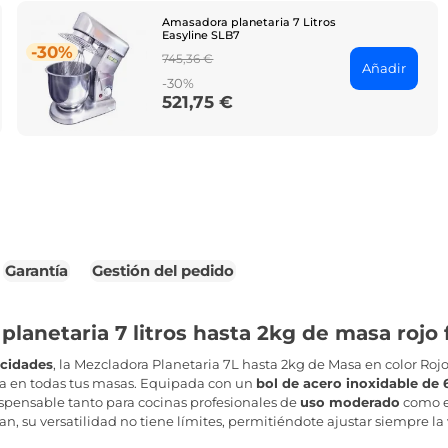
Amasadora planetaria 7 Litros
Easyline SLB7
-30%
Regular
745,36 €
Añadir
price
-30%
521,75 €
Price
Garantía
Gestión del pedido
planetaria 7 litros hasta 2kg de masa roj
ocidades
, la Mezcladora Planetaria 7L hasta 2kg de Masa en color Rojo
cta en todas tus masas. Equipada con un
bol de acero inoxidable de 6
ispensable tanto para cocinas profesionales de
uso moderado
como en
, su versatilidad no tiene límites, permitiéndote ajustar siempre la