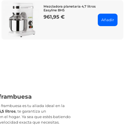
Mezcladora planetaria 4,7 litros
Easyline BH5
961,95 €
Price
Añadir
o frambuesa
 frambuesa es tu aliada ideal en la
,5 litros
, te garantiza un
 el hogar. Ya sea que estés batiendo
 velocidad exacta que necesitas.