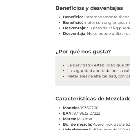
Beneficios y desventajas
Beneficio:
Extremadamente silencios
Beneficio:
motor con engranajes me
Desventaja:
Su peso de 17 kg puede
Desventaja
: No se puede utilizar 
¿Por qué nos gusta?
La suavidad y estabilidad que of
La seguridad aportada por su cab
Materiales de alta calidad, con p
Características de Mezclad
Modelo:
09360760
EAN:
8719632127222
Marca:
Maxima
Bol de mezcla:
Acero inoxidable 6,5 
Velocidades:
11 diferentes de 100 a