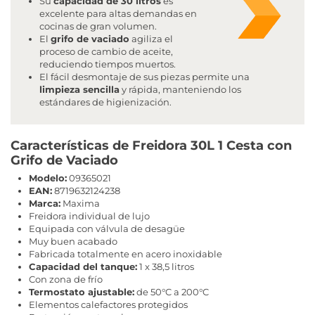
Su
capacidad de 30 litros
es
excelente para altas demandas en
cocinas de gran volumen.
El
grifo de vaciado
agiliza el
proceso de cambio de aceite,
reduciendo tiempos muertos.
El fácil desmontaje de sus piezas permite una
limpieza sencilla
y rápida, manteniendo los
estándares de higienización.
Características de Freidora 30L 1 Cesta con
Grifo de Vaciado
Modelo:
09365021
EAN:
8719632124238
Marca:
Maxima
Freidora individual de lujo
Equipada con válvula de desagüe
Muy buen acabado
Fabricada totalmente en acero inoxidable
Capacidad del tanque:
1 x 38,5 litros
Con zona de frío
Termostato ajustable:
de 50°C a 200°C
Elementos calefactores protegidos