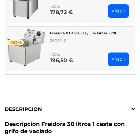
-30%
Añadir
178,72 €
Price
Freidora 8 Litros EasyLine Fimar FY8L
Regular
280,72 €
-30%
price
-30%
Añadir
196,50 €
Price
DESCRIPCIÓN
Descripción Freidora 30 litros 1 cesta con
grifo de vaciado