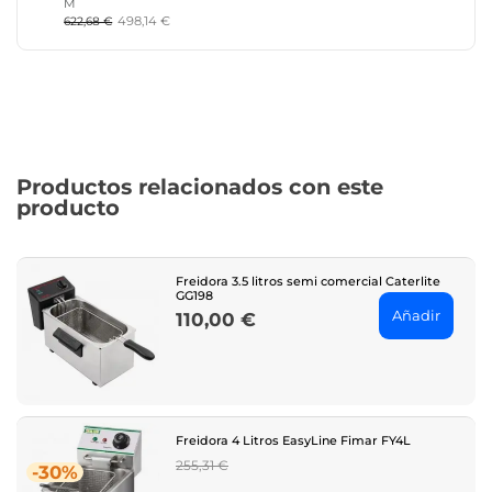
M
498,14 €
622,68 €
Productos relacionados con este
producto
Freidora 3.5 litros semi comercial Caterlite
GG198
Añadir
110,00 €
Price
Freidora 4 Litros EasyLine Fimar FY4L
Regular
255,31 €
-30%
price