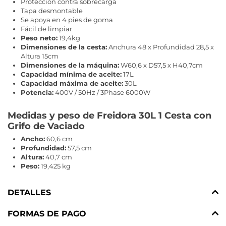
Protección contra sobrecarga
Tapa desmontable
Se apoya en 4 pies de goma
Fácil de limpiar
Peso neto:
19,4kg
Dimensiones de la cesta:
Anchura 48 x Profundidad 28,5 x
Altura 15cm
Dimensiones de la máquina:
W60,6 x D57,5 x H40,7cm
Capacidad mínima de aceite:
17L
Capacidad máxima de aceite:
30L
Potencia:
400V / 50Hz / 3Phase 6000W
Medidas y peso de Freidora 30L 1 Cesta con
Grifo de Vaciado
Ancho:
60,6 cm
Profundidad:
57,5 cm
Altura:
40,7 cm
Peso:
19,425 kg
DETALLES
FORMAS DE PAGO