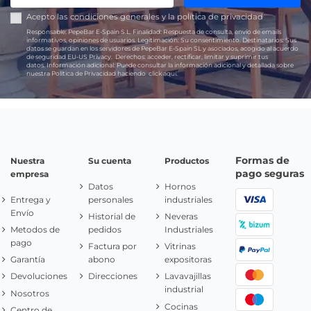
Acepto las
condiciones generales
y la
política de privacidad
Responsable:
PepeBar E-Spain S.L.
Finalidad:
Respuesta de consulta, envío de emails
informativos, opiniones de usuarios.
Legitimación:
Su consentimiento.
Destinatarios:
Sus
datos se guardan en los servidores de PepeBar E-Spain SL y asociados, acogido al acuerdo
de seguridad EU-US Privacy.
Derechos:
acceder, rectificar, limitar y suprimir tus
datos.
Información adicional:
Puede consultar la información adicional y detallada sobre
nuestra Política de Privacidad haciendo
click aquí.
Formas de
Nuestra
Su cuenta
Productos
pago seguras
empresa
Datos
Hornos
Entrega y
personales
industriales
Envío
Historial de
Neveras
Metodos de
pedidos
Industriales
pago
Factura por
Vitrinas
Garantía
abono
expositoras
Devoluciones
Direcciones
Lavavajillas
industrial
Nosotros
Cocinas
Centro de