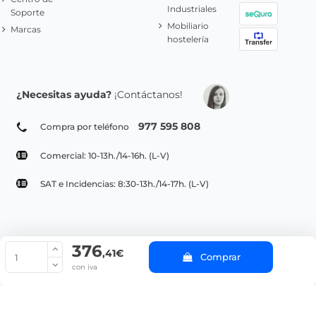
Industriales
Soporte
Mobiliario
Marcas
hostelería
¿Necesitas ayuda?
¡Contáctanos!
977 595 808
Compra por teléfono
Comercial: 10-13h./14-16h. (L-V)
SAT e Incidencias: 8:30-13h./14-17h. (L-V)
376
© Copyright 2022 PepeBar.com |
Política de cookies |
Aviso legal y
,41€
Comprar
Condiciones generales de compra |
Blog
con iva