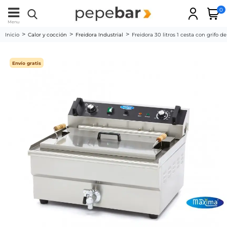
0
Menu
Inicio
Calor y cocción
Freidora Industrial
Freidora 30 litros 1 cesta con grifo d
Envío gratis