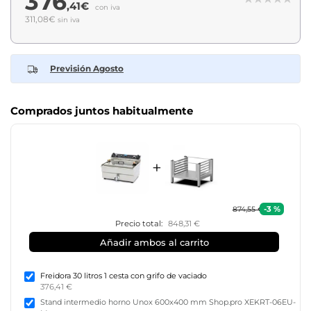
376
,41€
con iva
311,08€
sin iva
Previsión Agosto
Comprados juntos habitualmente
+
-3 %
874,55 €
Precio total:
848,31 €
Añadir ambos al carrito
Freidora 30 litros 1 cesta con grifo de vaciado
376,41 €
Stand intermedio horno Unox 600x400 mm Shop.pro XEKRT-06EU-