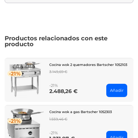
Productos relacionados con este
producto
Cocina wok 2 quemadores Bartscher 1052103
Regular
3.149,69 €
-21%
price
-21%
Añadir
2.488,26 €
Price
Cocina wok a gas Bartscher 1052303
Regular
1.559,46 €
-21%
price
-21%
Añadir