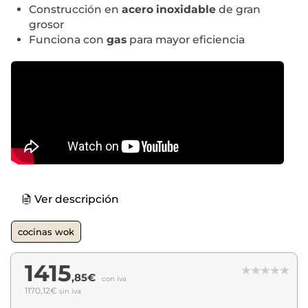
Construcción en
acero inoxidable
de gran
grosor
Funciona con
gas
para mayor eficiencia
Ver descripción
cocinas wok
1415
,85€
con iva
1170,12€
sin iva