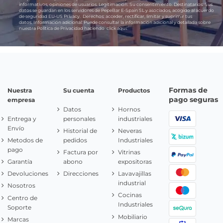
informativos, opiniones de usuarios.
Legitimación:
Su consentimiento.
Destinatarios:
Sus
datos se guardan en los servidores de PepeBar E-Spain SL y asociados, acogido al acuerdo
de seguridad EU-US Privacy.
Derechos:
acceder, rectificar, limitar y suprimir tus
datos.
Información adicional:
Puede consultar la información adicional y detallada sobre
nuestra Política de Privacidad haciendo
click aquí.
Formas de
Nuestra
Su cuenta
Productos
pago seguras
empresa
Datos
Hornos
Entrega y
personales
industriales
Envío
Historial de
Neveras
Metodos de
pedidos
Industriales
pago
Factura por
Vitrinas
Garantía
abono
expositoras
Devoluciones
Direcciones
Lavavajillas
industrial
Nosotros
Cocinas
Centro de
Industriales
Soporte
Mobiliario
Marcas