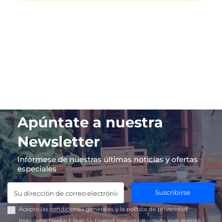
Apúntate a nuestra
Newsletter
Infórmese de nuestras últimas noticias y ofertas
especiales
Suscribirse
Acepto las
condiciones generales
y la
política de privacidad
Responsable:
PepeBar E-Spain S.L.
Finalidad:
Respuesta de consulta, envío de emails