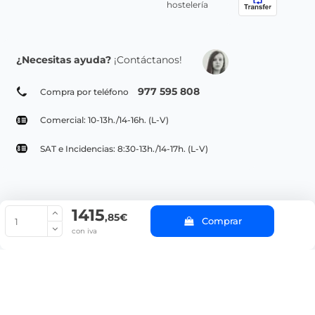
hostelería
¿Necesitas ayuda?
¡Contáctanos!
977 595 808
Compra por teléfono
Comercial: 10-13h./14-16h. (L-V)
SAT e Incidencias: 8:30-13h./14-17h. (L-V)
1415
© Copyright 2022 PepeBar.com |
Política de cookies |
Aviso legal y
,85€
Comprar
Condiciones generales de compra |
Blog
con iva