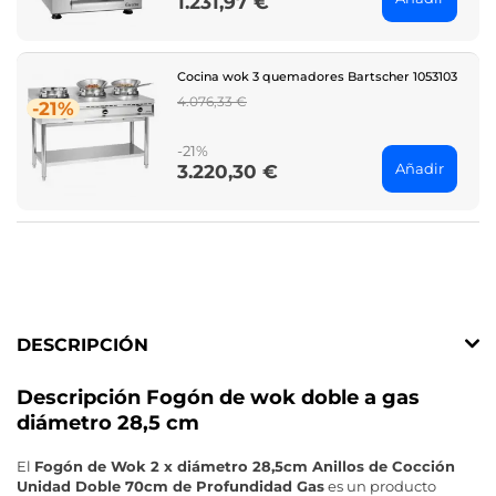
1.231,97 €
Price
Cocina wok 3 quemadores Bartscher 1053103
Regular
4.076,33 €
-21%
price
-21%
Añadir
3.220,30 €
Price
DESCRIPCIÓN
Descripción Fogón de wok doble a gas
diámetro 28,5 cm
El
Fogón de Wok 2 x diámetro 28,5cm Anillos de Cocción
Unidad Doble 70cm de Profundidad Gas
es un producto