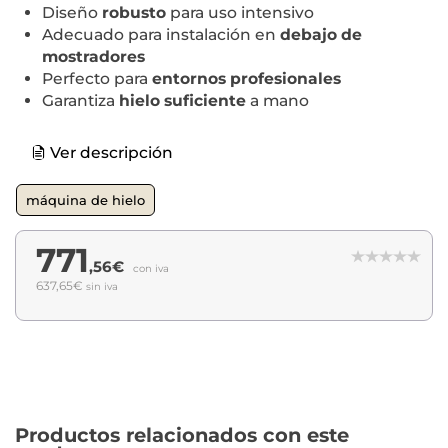
Diseño
robusto
para uso intensivo
Adecuado para instalación en
debajo de
mostradores
Perfecto para
entornos profesionales
Garantiza
hielo suficiente
a mano
Ver descripción
máquina de hielo
771
,56€
con iva
637,65€
sin iva
Productos relacionados con este