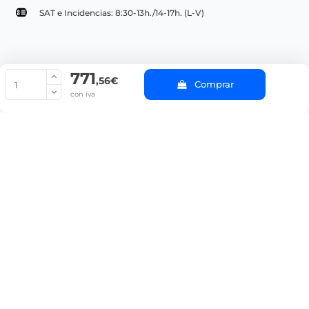
SAT e Incidencias: 8:30-13h./14-17h. (L-V)
771
© Copyright 2022 PepeBar.com |
Política de cookies |
Aviso legal y
,56€
Comprar
Condiciones generales de compra |
Blog
con iva