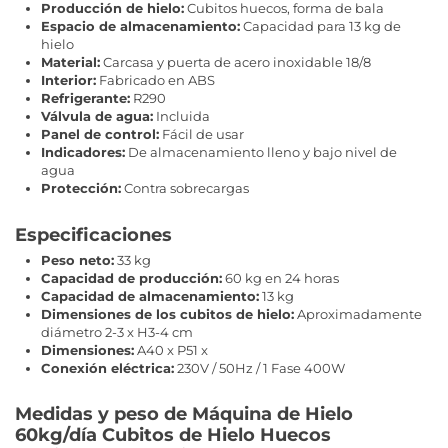
Producción de hielo:
Cubitos huecos, forma de bala
Espacio de almacenamiento:
Capacidad para 13 kg de
hielo
Material:
Carcasa y puerta de acero inoxidable 18/8
Interior:
Fabricado en ABS
Refrigerante:
R290
Válvula de agua:
Incluida
Panel de control:
Fácil de usar
Indicadores:
De almacenamiento lleno y bajo nivel de
agua
Protección:
Contra sobrecargas
Especificaciones
Peso neto:
33 kg
Capacidad de producción:
60 kg en 24 horas
Capacidad de almacenamiento:
13 kg
Dimensiones de los cubitos de hielo:
Aproximadamente
diámetro 2-3 x H3-4 cm
Dimensiones:
A40 x P51 x
Conexión eléctrica:
230V / 50Hz / 1 Fase 400W
Medidas y peso de Máquina de Hielo
60kg/día Cubitos de Hielo Huecos