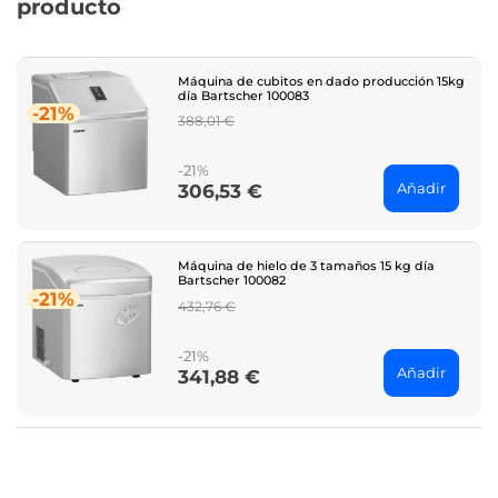
producto
Máquina de cubitos en dado producción 15kg
día Bartscher 100083
-21%
Regular
388,01 €
price
-21%
Añadir
306,53 €
Price
Máquina de hielo de 3 tamaños 15 kg día
Bartscher 100082
-21%
Regular
432,76 €
price
-21%
Añadir
341,88 €
Price