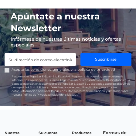
Apúntate a nuestra
Newsletter
Infórmese de nuestras últimas noticias y ofertas
especiales
Suscribirse
Acepto las
condiciones generales
y la
política de privacidad
Responsable:
PepeBar E-Spain S.L.
Finalidad:
Respuesta de consulta, envío de emails
informativos, opiniones de usuarios.
Legitimación:
Su consentimiento.
Destinatarios:
Sus
datos se guardan en los servidores de PepeBar E-Spain SL y asociados, acogido al acuerdo
de seguridad EU-US Privacy.
Derechos:
acceder, rectificar, limitar y suprimir tus
datos.
Información adicional:
Puede consultar la información adicional y detallada sobre
nuestra Política de Privacidad haciendo
click aquí.
Formas de
Nuestra
Su cuenta
Productos