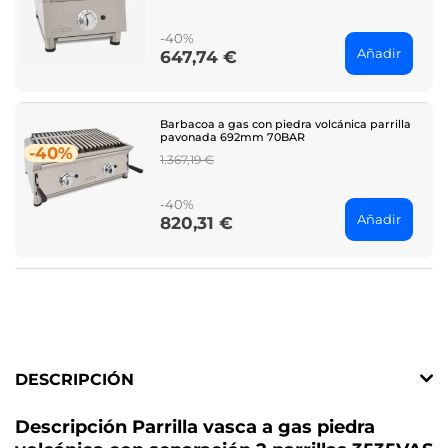
price
-40%
Añadir
647,74 €
Price
Barbacoa a gas con piedra volcánica parrilla
pavonada 692mm 70BAR
-40%
Regular
1.367,19 €
price
-40%
Añadir
820,31 €
Price
DESCRIPCIÓN
Descripción Parrilla vasca a gas piedra