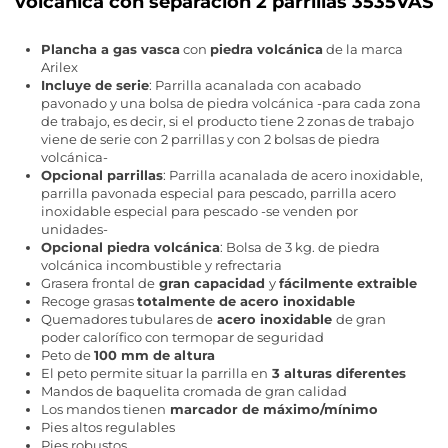
volcánica con separación 2 parrillas 3535VAS
Plancha a gas vasca
con
piedra volcánica
de la marca
Arilex
Incluye de serie
: Parrilla acanalada con acabado
pavonado y una bolsa de piedra volcánica -para cada zona
de trabajo, es decir, si el producto tiene 2 zonas de trabajo
viene de serie con 2 parrillas y con 2 bolsas de piedra
volcánica-
Opcional parrillas
: Parrilla acanalada de acero inoxidable,
parrilla pavonada especial para pescado, parrilla acero
inoxidable especial para pescado -se venden por
unidades-
Opcional piedra volcánica
: Bolsa de 3 kg. de piedra
volcánica incombustible y refrectaria
Grasera frontal de
gran capacidad
y
fácilmente extraible
Recoge grasas
totalmente de acero inoxidable
Quemadores tubulares de
acero inoxidable
de gran
poder calorífico con termopar de seguridad
Peto de
100 mm de altura
El peto permite situar la parrilla en
3 alturas diferentes
Mandos de baquelita cromada de gran calidad
Los mandos tienen
marcador de máximo/mínimo
Pies altos regulables
Pies robustos