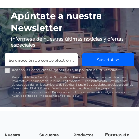
Apúntate a nuestra
Newsletter
Infórmese de nuestras últimas noticias y ofertas
especiales
Suscribirse
Acepto las
condiciones generales
y la
política de privacidad
Responsable:
PepeBar E-Spain S.L.
Finalidad:
Respuesta de consulta, envío de emails
informativos, opiniones de usuarios.
Legitimación:
Su consentimiento.
Destinatarios:
Sus
datos se guardan en los servidores de PepeBar E-Spain SL y asociados, acogido al acuerdo
de seguridad EU-US Privacy.
Derechos:
acceder, rectificar, limitar y suprimir tus
datos.
Información adicional:
Puede consultar la información adicional y detallada sobre
nuestra Política de Privacidad haciendo
click aquí.
Formas de
Nuestra
Su cuenta
Productos