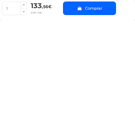
133
© Copyright 2022 PepeBar.com |
Política de cookies |
Aviso legal y
,56€
Comprar
Condiciones generales de compra |
Blog
con iva