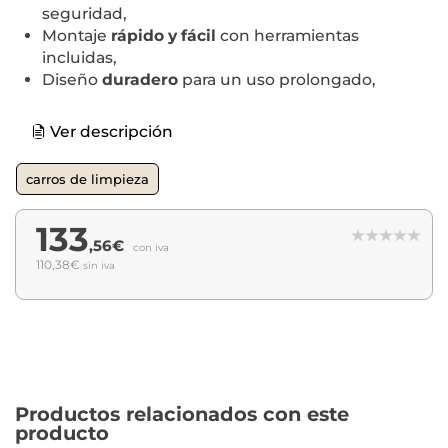
seguridad,
Montaje
rápido y fácil
con herramientas
incluidas,
Diseño
duradero
para un uso prolongado,
Ver descripción
carros de limpieza
133
,56€
con iva
110,38€
sin iva
Productos relacionados con este
producto