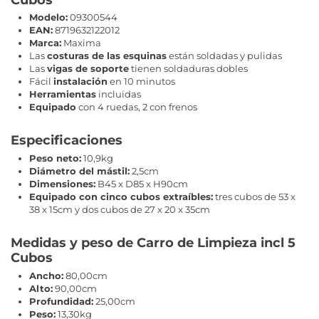
Modelo:
09300544
EAN:
8719632122012
Marca:
Maxima
Las
costuras de las esquinas
están soldadas y pulidas
Las
vigas de soporte
tienen soldaduras dobles
Fácil
instalación
en 10 minutos
Herramientas
incluidas
Equipado
con 4 ruedas, 2 con frenos
Especificaciones
Peso neto:
10,9kg
Diámetro del mástil:
2,5cm
Dimensiones:
B45 x D85 x H90cm
Equipado con cinco cubos extraíbles:
tres cubos de 53 x
38 x 15cm y dos cubos de 27 x 20 x 35cm
Medidas y peso de Carro de Limpieza incl 5
Cubos
Ancho:
80,00cm
Alto:
90,00cm
Profundidad:
25,00cm
Peso:
13,30kg