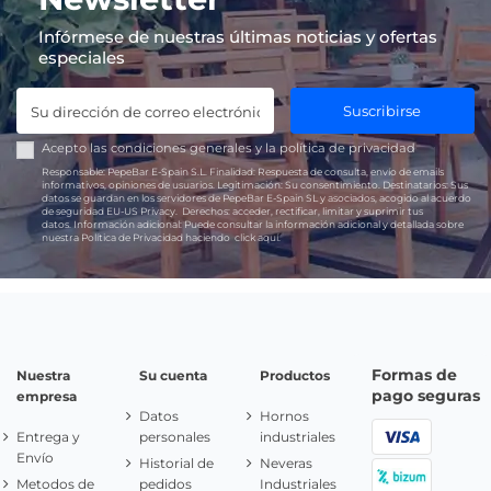
Infórmese de nuestras últimas noticias y ofertas
especiales
Suscribirse
Acepto las
condiciones generales
y la
política de privacidad
Responsable:
PepeBar E-Spain S.L.
Finalidad:
Respuesta de consulta, envío de emails
informativos, opiniones de usuarios.
Legitimación:
Su consentimiento.
Destinatarios:
Sus
datos se guardan en los servidores de PepeBar E-Spain SL y asociados, acogido al acuerdo
de seguridad EU-US Privacy.
Derechos:
acceder, rectificar, limitar y suprimir tus
datos.
Información adicional:
Puede consultar la información adicional y detallada sobre
nuestra Política de Privacidad haciendo
click aquí.
Formas de
Nuestra
Su cuenta
Productos
pago seguras
empresa
Datos
Hornos
Entrega y
personales
industriales
Envío
Historial de
Neveras
Metodos de
pedidos
Industriales