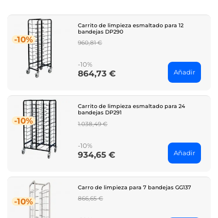
Carrito de limpieza esmaltado para 12
bandejas DP290
-10%
Regular
960,81 €
price
-10%
Añadir
864,73 €
Price
Carrito de limpieza esmaltado para 24
bandejas DP291
-10%
Regular
1.038,49 €
price
-10%
Añadir
934,65 €
Price
Carro de limpieza para 7 bandejas GG137
Regular
866,65 €
-10%
price