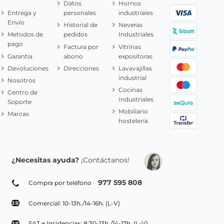
Datos
Hornos
Entrega y
personales
industriales
Envío
Historial de
Neveras
Metodos de
pedidos
Industriales
pago
Factura por
Vitrinas
Garantía
abono
expositoras
Devoluciones
Direcciones
Lavavajillas
industrial
Nosotros
Cocinas
Centro de
Industriales
Soporte
Mobiliario
Marcas
hostelería
¿Necesitas ayuda?
¡Contáctanos!
977 595 808
Compra por teléfono
Comercial: 10-13h./14-16h. (L-V)
SAT e Incidencias: 8:30-13h./14-17h. (L-V)