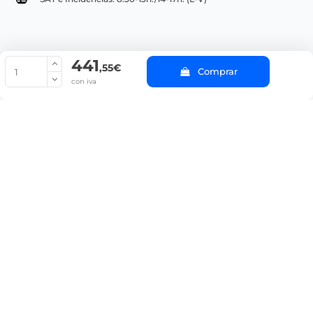
441
© Copyright 2022 PepeBar.com |
Política de cookies |
Aviso legal y
,55€
Comprar
Condiciones generales de compra |
Blog
con iva