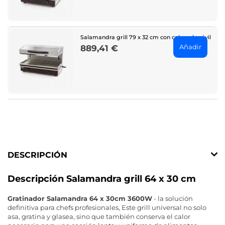
Salamandra grill 79 x 32 cm con cabezal móvil
Añadir
889,41 €
Price
DESCRIPCIÓN
Descripción Salamandra grill 64 x 30 cm
Gratinador Salamandra 64 x 30cm 3600W
- la solución
definitiva para chefs profesionales, Este grill universal no solo
asa, gratina y glasea, sino que también conserva el calor