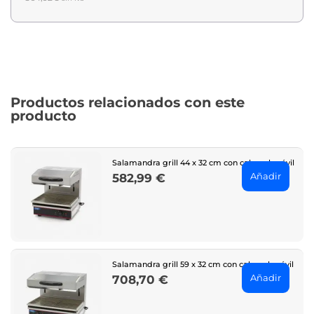
Productos relacionados con este
producto
Salamandra grill 44 x 32 cm con cabezal móvil
Añadir
582,99 €
Price
Salamandra grill 59 x 32 cm con cabezal móvil
Añadir
708,70 €
Price