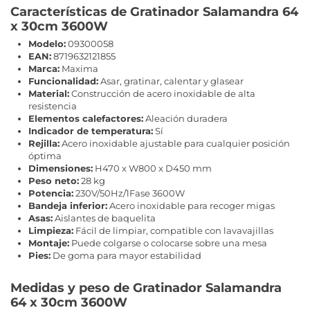
Características de Gratinador Salamandra 64
x 30cm 3600W
Modelo:
09300058
EAN:
8719632121855
Marca:
Maxima
Funcionalidad:
Asar, gratinar, calentar y glasear
Material:
Construcción de acero inoxidable de alta
resistencia
Elementos calefactores:
Aleación duradera
Indicador de temperatura:
Sí
Rejilla:
Acero inoxidable ajustable para cualquier posición
óptima
Dimensiones:
H470 x W800 x D450 mm
Peso neto:
28 kg
Potencia:
230V/50Hz/1Fase 3600W
Bandeja inferior:
Acero inoxidable para recoger migas
Asas:
Aislantes de baquelita
Limpieza:
Fácil de limpiar, compatible con lavavajillas
Montaje:
Puede colgarse o colocarse sobre una mesa
Pies:
De goma para mayor estabilidad
Medidas y peso de Gratinador Salamandra
64 x 30cm 3600W