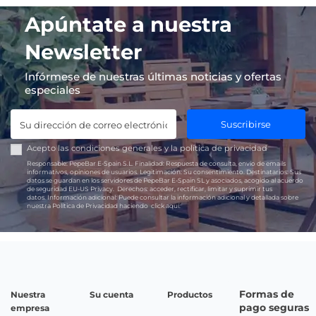
Apúntate a nuestra
Newsletter
Infórmese de nuestras últimas noticias y ofertas
especiales
Suscribirse
Acepto las
condiciones generales
y la
política de privacidad
Responsable:
PepeBar E-Spain S.L.
Finalidad:
Respuesta de consulta, envío de emails
informativos, opiniones de usuarios.
Legitimación:
Su consentimiento.
Destinatarios:
Sus
datos se guardan en los servidores de PepeBar E-Spain SL y asociados, acogido al acuerdo
de seguridad EU-US Privacy.
Derechos:
acceder, rectificar, limitar y suprimir tus
datos.
Información adicional:
Puede consultar la información adicional y detallada sobre
nuestra Política de Privacidad haciendo
click aquí.
Formas de
Nuestra
Su cuenta
Productos
pago seguras
empresa