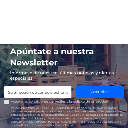
Apúntate a nuestra
Newsletter
Infórmese de nuestras últimas noticias y ofertas
especiales
Suscribirse
Acepto las
condiciones generales
y la
política de privacidad
Responsable:
PepeBar E-Spain S.L.
Finalidad:
Respuesta de consulta, envío de emails
informativos, opiniones de usuarios.
Legitimación:
Su consentimiento.
Destinatarios:
Sus
datos se guardan en los servidores de PepeBar E-Spain SL y asociados, acogido al acuerdo
de seguridad EU-US Privacy.
Derechos:
acceder, rectificar, limitar y suprimir tus
datos.
Información adicional:
Puede consultar la información adicional y detallada sobre
nuestra Política de Privacidad haciendo
click aquí.