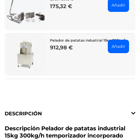
Añadir
175,32 €
Price
Pelador de patatas industrial 15kg 300kg/h
Añadir
912,98 €
Price
DESCRIPCIÓN
Descripción Pelador de patatas industrial
15kg 300kg/h temporizador incorporado