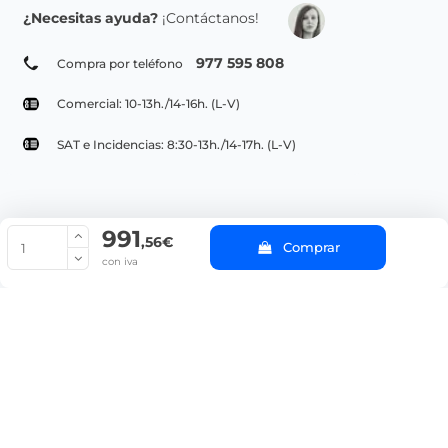
¿Necesitas ayuda?
¡Contáctanos!
977 595 808
Compra por teléfono
Comercial: 10-13h./14-16h. (L-V)
SAT e Incidencias: 8:30-13h./14-17h. (L-V)
991
© Copyright 2022 PepeBar.com |
Política de cookies |
Aviso legal y
,56€
Comprar
Condiciones generales de compra |
Blog
con iva