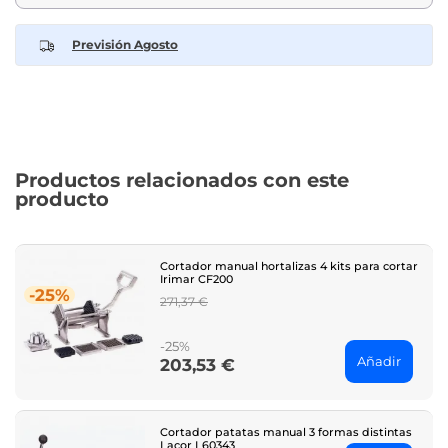
Previsión Agosto
Productos relacionados con este
producto
Cortador manual hortalizas 4 kits para cortar
Irimar CF200
-25%
Regular
271,37 €
price
-25%
Añadir
203,53 €
Price
Cortador patatas manual 3 formas distintas
Lacor L60343