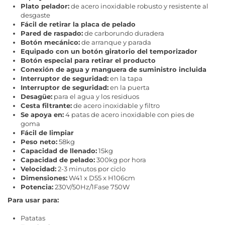
Plato pelador:
de acero inoxidable robusto y resistente al
desgaste
Fácil de retirar la placa de pelado
Pared de raspado:
de carborundo duradera
Botón mecánico:
de arranque y parada
Equipado con un botón giratorio del temporizador
Botón especial para retirar el producto
Conexión de agua y manguera de suministro incluida
Interruptor de seguridad:
en la tapa
Interruptor de seguridad:
en la puerta
Desagüe:
para el agua y los residuos
Cesta filtrante:
de acero inoxidable y filtro
Se apoya en:
4 patas de acero inoxidable con pies de
goma
Fácil de limpiar
Peso neto:
58kg
Capacidad de llenado:
15kg
Capacidad de pelado:
300kg por hora
Velocidad:
2-3 minutos por ciclo
Dimensiones:
W41 x D55 x H106cm
Potencia:
230V/50Hz/1Fase 750W
Para usar para:
Patatas