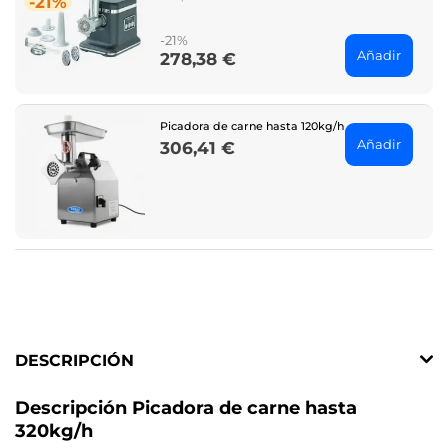
-21%
price
-21%
Añadir
278,38 €
Price
Picadora de carne hasta 120kg/h
Añadir
306,41 €
Price
DESCRIPCIÓN
Descripción Picadora de carne hasta
320kg/h