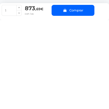
873
© Copyright 2022 PepeBar.com |
Política de cookies |
Aviso legal y
,69€
Comprar
Condiciones generales de compra |
Blog
con iva