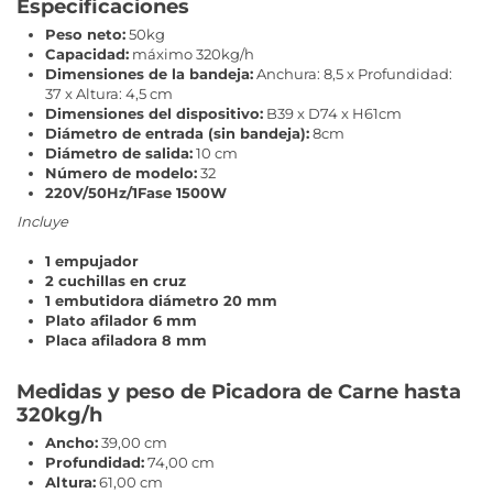
Especificaciones
Peso neto:
50kg
Capacidad:
máximo 320kg/h
Dimensiones de la bandeja:
Anchura: 8,5 x Profundidad:
37 x Altura: 4,5 cm
Dimensiones del dispositivo:
B39 x D74 x H61cm
Diámetro de entrada (sin bandeja):
8cm
Diámetro de salida:
10 cm
Número de modelo:
32
220V/50Hz/1Fase 1500W
Incluye
1 empujador
2 cuchillas en cruz
1 embutidora diámetro 20 mm
Plato afilador 6 mm
Placa afiladora 8 mm
Medidas y peso de Picadora de Carne hasta
320kg/h
Ancho:
39,00 cm
Profundidad:
74,00 cm
Altura:
61,00 cm