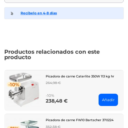
Recíbelo en 4-8 días
Productos relacionados con este
producto
Picadora de carne Caterlite 350W 113 kg hr
Regular
264,98 €
-10%
price
-10%
Añadir
238,48 €
Price
Picadora de carne FW10 Bartscher 370224
Regular
352,38 €