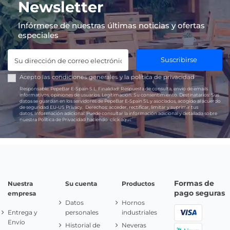
Newsletter
Infórmese de nuestras últimas noticias y ofertas
especiales
Suscribirse
Acepto las
condiciones generales
y la
política de privacidad
Responsable:
PepeBar E-Spain S.L.
Finalidad:
Respuesta de consulta, envío de emails
informativos, opiniones de usuarios.
Legitimación:
Su consentimiento.
Destinatarios:
Sus
datos se guardan en los servidores de PepeBar E-Spain SL y asociados, acogido al acuerdo
de seguridad EU-US Privacy.
Derechos:
acceder, rectificar, limitar y suprimir tus
datos.
Información adicional:
Puede consultar la información adicional y detallada sobre
nuestra Política de Privacidad haciendo
click aquí.
Formas de
Nuestra
Su cuenta
Productos
pago seguras
empresa
Datos
Hornos
Entrega y
personales
industriales
Envío
Historial de
Neveras