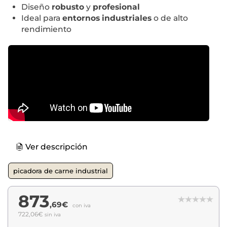
Diseño
robusto
y
profesional
Ideal para
entornos industriales
o de alto
rendimiento
Ver descripción
picadora de carne industrial
873
,69€
con iva
722,06€
sin iva