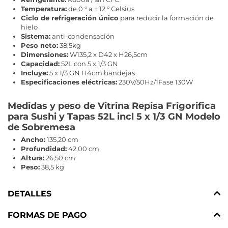
Temperatura:
de 0 ° a + 12 ° Celsius
Ciclo de refrigeración único
para reducir la formación de
hielo
Sistema:
anti-condensación
Peso neto:
38,5kg
Dimensiones:
W135,2 x D42 x H26,5cm
Capacidad:
52L con 5 x 1/3 GN
Incluye:
5 x 1/3 GN H4cm bandejas
Especificaciones eléctricas:
230V/50Hz/1Fase 130W
Medidas y peso de Vitrina Repisa Frigorifica
para Sushi y Tapas 52L incl 5 x 1/3 GN Modelo
de Sobremesa
Ancho:
135,20 cm
Profundidad:
42,00 cm
Altura:
26,50 cm
Peso:
38,5 kg
DETALLES
FORMAS DE PAGO