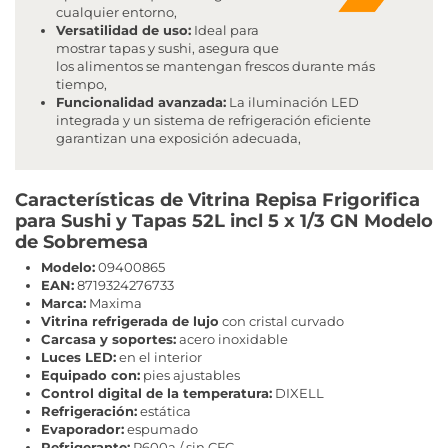
cualquier entorno,
Versatilidad de uso:
Ideal para
mostrar tapas y sushi, asegura que
los alimentos se mantengan frescos durante más
tiempo,
Funcionalidad avanzada:
La iluminación LED
integrada y un sistema de refrigeración eficiente
garantizan una exposición adecuada,
Características de Vitrina Repisa Frigorifica
para Sushi y Tapas 52L incl 5 x 1/3 GN Modelo
de Sobremesa
Modelo:
09400865
EAN:
8719324276733
Marca:
Maxima
Vitrina refrigerada de lujo
con cristal curvado
Carcasa y soportes:
acero inoxidable
Luces LED:
en el interior
Equipado con:
pies ajustables
Control digital de la temperatura:
DIXELL
Refrigeración:
estática
Evaporador:
espumado
Refrigerante:
R600a / sin CFC