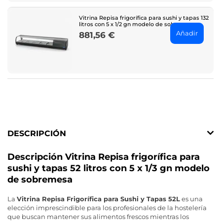
Vitrina Repisa frigorífica para sushi y tapas 132
litros con 5 x 1/2 gn modelo de sobremesa
Añadir
881,56 €
Price
DESCRIPCIÓN
Descripción Vitrina Repisa frigorífica para
sushi y tapas 52 litros con 5 x 1/3 gn modelo
de sobremesa
La
Vitrina Repisa Frigorífica para Sushi y Tapas 52L
es una
elección imprescindible para los profesionales de la hostelería
que buscan mantener sus alimentos frescos mientras los