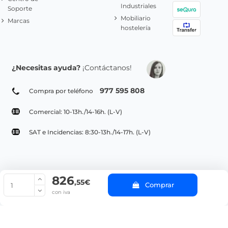
Industriales
Soporte
Mobiliario
Marcas
hostelería
¿Necesitas ayuda?
¡Contáctanos!
977 595 808
Compra por teléfono
Comercial: 10-13h./14-16h. (L-V)
SAT e Incidencias: 8:30-13h./14-17h. (L-V)
826
© Copyright 2022 PepeBar.com |
Política de cookies |
Aviso legal y
,55€
Comprar
Condiciones generales de compra |
Blog
con iva