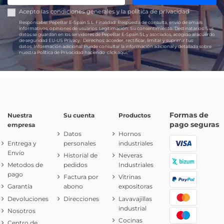
Acepto las
condiciones generales
y la
política de privacidad
Responsable:
PepeBar E-Spain S.L.
Finalidad:
Respuesta de consulta, envío de emails
informativos, opiniones de usuarios.
Legitimación:
Su consentimiento.
Destinatarios:
Sus
datos se guardan en los servidores de PepeBar E-Spain SL y asociados, acogido al acuerdo
de seguridad EU-US Privacy.
Derechos:
acceder, rectificar, limitar y suprimir tus
datos.
Información adicional:
Puede consultar la información adicional y detallada sobre
nuestra Política de Privacidad haciendo
click aquí.
Formas de
Nuestra
Su cuenta
Productos
pago seguras
empresa
Datos
Hornos
Entrega y
personales
industriales
Envío
Historial de
Neveras
Metodos de
pedidos
Industriales
pago
Factura por
Vitrinas
Garantía
abono
expositoras
Devoluciones
Direcciones
Lavavajillas
industrial
Nosotros
Cocinas
Centro de