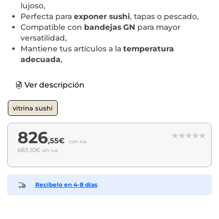
lujoso,
Perfecta para
exponer sushi
, tapas o pescado,
Compatible con
bandejas GN
para mayor
versatilidad,
Mantiene tus artículos a la
temperatura
adecuada
,
Ver descripción
vitrina sushi
826
,55€
con iva
683,10€
sin iva
Recíbelo en 4-8 días