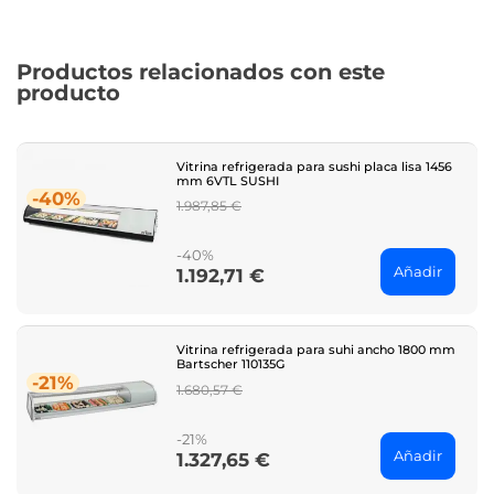
Productos relacionados con este
producto
Vitrina refrigerada para sushi placa lisa 1456
mm 6VTL SUSHI
-40%
Regular
1.987,85 €
price
-40%
Añadir
1.192,71 €
Price
Vitrina refrigerada para suhi ancho 1800 mm
Bartscher 110135G
-21%
Regular
1.680,57 €
price
-21%
Añadir
1.327,65 €
Price