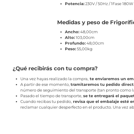
Potencia:
230V / 50Hz / 1Fase 180W
Medidas y peso de Frigorí
Ancho:
48,00cm
Alto:
103,00cm
Profundo:
48,00cm
Peso:
55,00kg
¿Qué recibirás con tu compra?
Una vez hayas realizado la compra,
te enviaremos un ema
A partir de ese momento,
tramitaremos tu pedido direc
número de seguimiento del transporte (tan pronto como la 
Pasado el tiempo de transporte,
se te entregará el paque
Cuando recibas tu pedido,
revisa que el embalaje esté e
reclamar cualquier desperfecto en el producto. Una vez abr