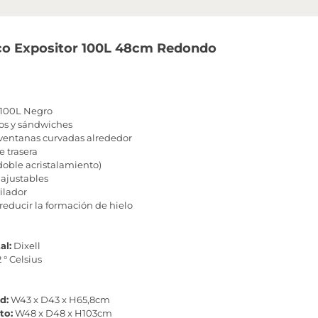
fico Expositor 100L 48cm Redondo
100L Negro
los y sándwiches
ventanas curvadas alrededor
e trasera
doble acristalamiento)
 ajustables
ilador
reducir la formación de hielo
al:
Dixell
2 ° Celsius
d:
W43 x D43 x H65,8cm
to:
W48 x D48 x H103cm