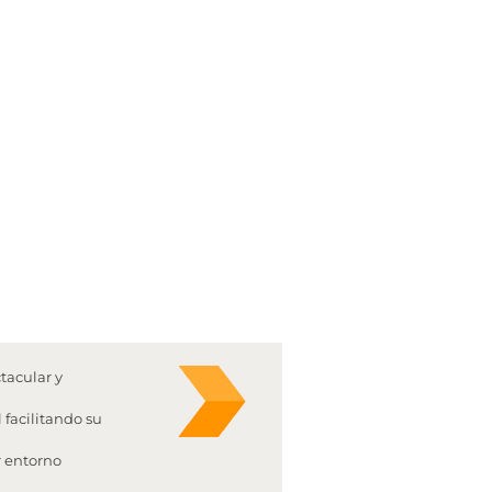
tacular y
 facilitando su
r entorno