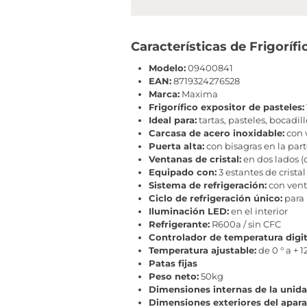
Características de Frigorí
Modelo:
09400841
EAN:
8719324276528
Marca:
Maxima
Frigorífico expositor de pasteles:
Ideal para:
tartas, pasteles, bocadil
Carcasa de acero inoxidable:
con 
Puerta alta:
con bisagras en la part
Ventanas de cristal:
en dos lados (
Equipado con:
3 estantes de cristal
Sistema de refrigeración:
con vent
Ciclo de refrigeración único:
para 
Iluminación LED:
en el interior
Refrigerante:
R600a / sin CFC
Controlador de temperatura digit
Temperatura ajustable:
de 0 ° a + 1
Patas fijas
Peso neto:
50kg
Dimensiones internas de la unida
Dimensiones exteriores del apara