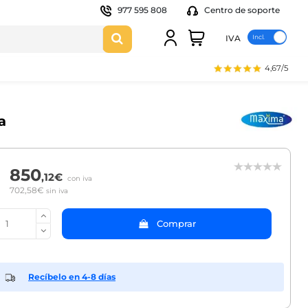
977 595 808
Centro de soporte
IVA
4,67/5
a
850
,12€
con iva
702,58€
sin iva
Comprar
Recíbelo en 4-8 días