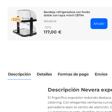
Bandeja refrigeradora con fondo
doble con tapa móvil CB794
-10%
Regular
130,00 €
Añadir
price
-10%
117,00 €
Price
Descripción
Detalles
Formas de pago
Envíos
Descripción Nevera expo
El frigorífico expositor redondo destaca
catering, Con elegantes ventanas curva
panadería sean el centro de atención, G
La ingeniosa puerta abatible en la parte 