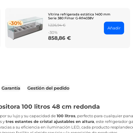
Vitrina refrigerada estática 1400 mm
Serie 380 Fimar G-RI14038V
-30%
Regular
1.226,94 €
Añadir
price
-30%
858,86 €
Price
Garantía
Gestión del pedido
sitora 100 litros 48 cm redonda
 por su lujo y su capacidad de
100 litros
, perfecto para cualquier pan
s y
tres estantes de cristal ajustables en altura
, este refrigerador 
racias a su eficiencia en iluminación LED, cada producto resplandece
trasera facilita el rápido servicio y la reposición de productos,