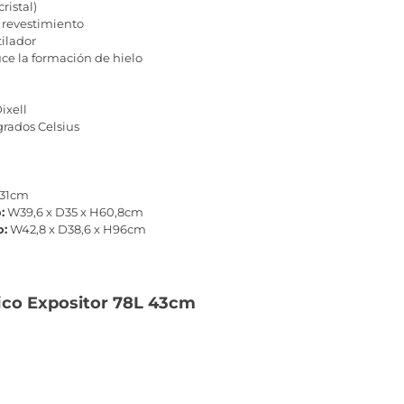
ristal)
n revestimiento
ilador
e la formación de hielo
ixell
 grados Celsius
31cm
:
W39,6 x D35 x H60,8cm
o:
W42,8 x D38,6 x H96cm
fico Expositor 78L 43cm