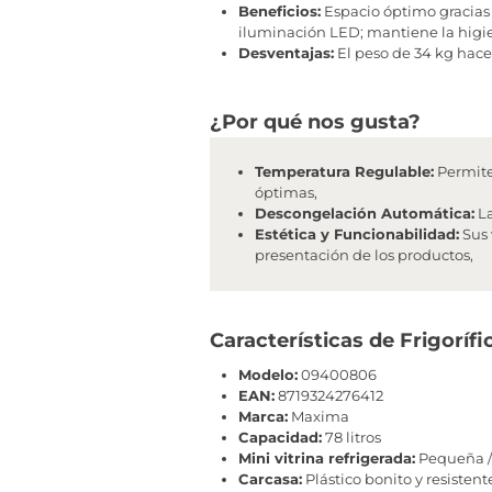
Beneficios:
Espacio óptimo gracias a
iluminación LED; mantiene la higi
Desventajas:
El peso de 34 kg hace
¿Por qué nos gusta?
Temperatura Regulable:
Permite
óptimas,
Descongelación Automática:
La
Estética y Funcionabilidad:
Sus 
presentación de los productos,
Características de Frigoríf
Modelo:
09400806
EAN:
8719324276412
Marca:
Maxima
Capacidad:
78 litros
Mini vitrina refrigerada:
Pequeña / 
Carcasa:
Plástico bonito y resistent