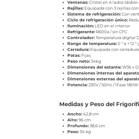
Ventanas:
Cristal en 4 lados (doble c
Rejillas:
Equipada con 3 rejillas co
Sistema de refrigeración:
Con vent
Ciclo de refrigeración único:
Reduc
Iluminación:
LED en el interior
Refrigerante:
R600a / sin CFC
Controlador:
Temperatura digital D
Rango de temperatura:
0 ° a + 12 °
Cerradura:
Equipada con cerradura
Patas:
Fijas
Peso neto:
34kg
Dimensiones del estante:
W36 x D
Dimensiones internas del aparato
Dimensiones externas del aparat
Potencia:
230V / 50Hz / 1Fase 180W
Medidas y Peso del Frigorí
Ancho:
42,8 cm
Alto:
96 cm
Profundo:
38,6 cm
Peso:
34 kg