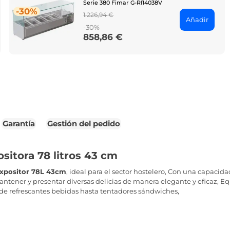
Serie 380 Fimar G-RI14038V
-30%
Regular
1.226,94 €
Añadir
price
-30%
858,86 €
Price
Garantía
Gestión del pedido
sitora 78 litros 43 cm
Expositor 78L 43cm
, ideal para el sector hostelero, Con una capacida
mantener y presentar diversas delicias de manera elegante y eficaz, 
de refrescantes bebidas hasta tentadores sándwiches,