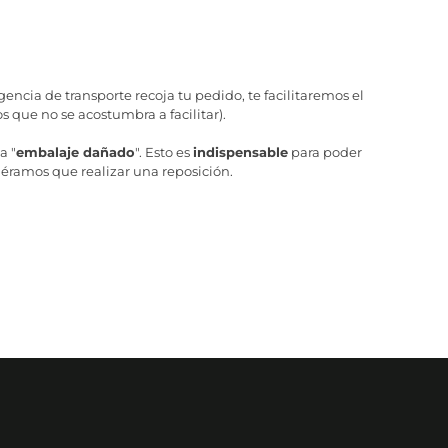
ncia de transporte recoja tu pedido, te facilitaremos el
 que no se acostumbra a facilitar).
a "
embalaje dañado
". Esto es
indispensable
para poder
iéramos que realizar una reposición.