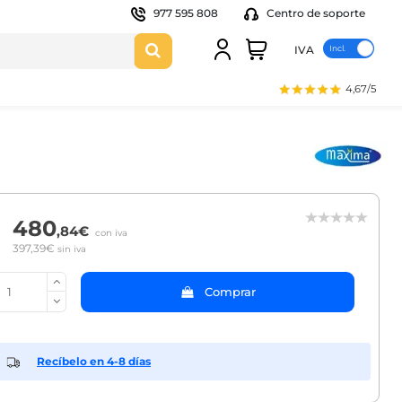
977 595 808
Centro de soporte
IVA
4,67/5
480
,84€
con iva
397,39€
sin iva
Comprar
Recíbelo en 4-8 días