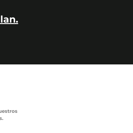
lan.
uestros
s.