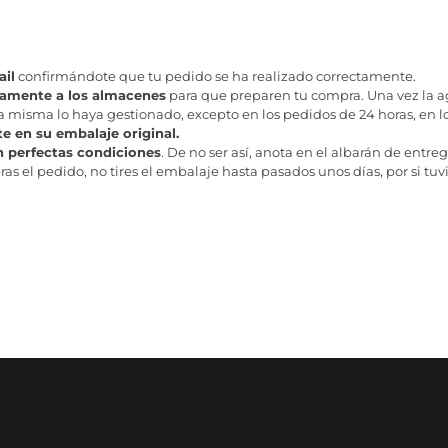
il
confirmándote que tu pedido se ha realizado correctamente.
tamente a los almacenes
para que preparen tu compra. Una vez la age
misma lo haya gestionado, excepto en los pedidos de 24 horas, en los
te en su embalaje original.
n perfectas condiciones
. De no ser así, anota en el albarán de entreg
as el pedido, no tires el embalaje hasta pasados unos días, por si tuv