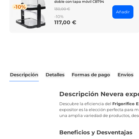
doble con tapa móvil CB794
-10%
Regular
130,00 €
Añadir
price
-10%
117,00 €
Price
Descripción
Detalles
Formas de pago
Envíos
Descripción Nevera expo
Descubre la eficiencia del
Frigorífico 
expositor es la elección perfecta para 
una amplia variedad de productos, des
Beneficios y Desventajas