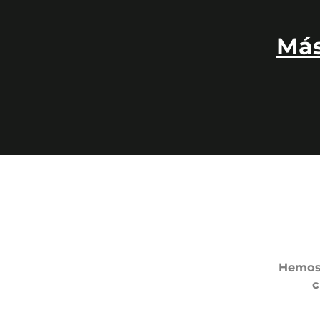
Más
Hemos 
c