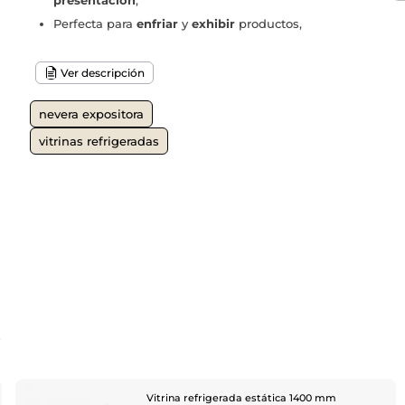
presentación
,
Perfecta para
enfriar
y
exhibir
productos,
Ver descripción
nevera expositora
vitrinas refrigeradas
o
Vitrina refrigerada estática 1400 mm