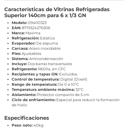
Características de Vitrinas Refrigeradas
Superior 140cm para 6 x 1/3 GN
Modelo:
09400323
EAN:
8719324276306
Marca:
Maxima
Refrigeración:
Estática
Evaporador:
De espuma
Carcasa:
Acero inoxidable
Pies:
Ajustables
Sistema:
Anticondensación
Incluye:
Dos barras transversales
Refrigerante:
R600a, sin CFC
Recipientes y tapas GN:
Excluidos
Control de temperatura:
Digital (Dixell)
Rango de temperatura:
De 0 a 10°C
Temperatura ambiente máxima:
32°C
Aislamiento:
Protector compacto de 5 cm
Ciclo de enfriamiento:
Especial para reducir la formación
de hielo
Especificaciones
Peso neto:
40kg