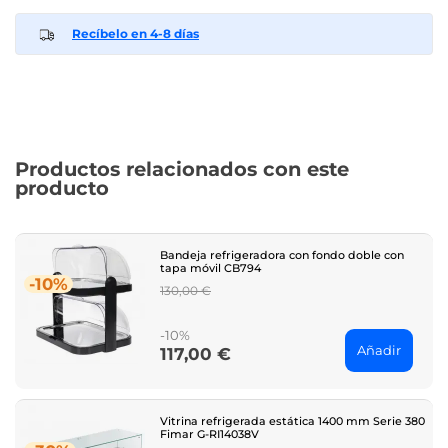
Recíbelo en 4-8 días
Productos relacionados con este
producto
Bandeja refrigeradora con fondo doble con
tapa móvil CB794
-10%
Regular
130,00 €
price
-10%
Añadir
117,00 €
Price
Vitrina refrigerada estática 1400 mm Serie 380
Fimar G-RI14038V