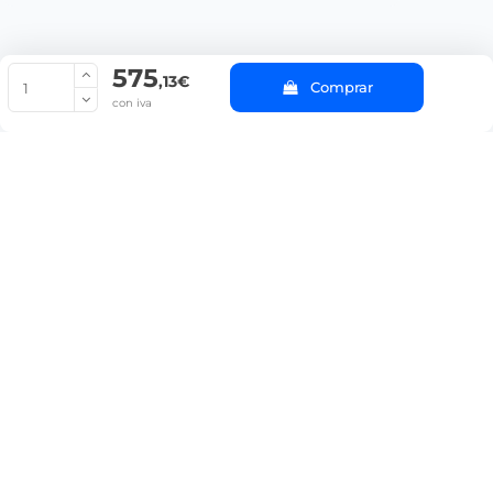
575
© Copyright 2022 PepeBar.com |
Política de cookies |
Aviso legal y
,13€
Comprar
Condiciones generales de compra |
Blog
con iva