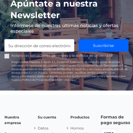
Apúntate a nuestra
Newsletter
Infórmese de nuestras últimas noticias y ofertas
especiales
Suscribirse
Acepto las
condiciones generales
y la
política de privacidad
Responsable:
PepeBar E-Spain S.L.
Finalidad:
Respuesta de consulta, envío de emails
informativos, opiniones de usuarios.
Legitimación:
Su consentimiento.
Destinatarios:
Sus
datos se guardan en los servidores de PepeBar E-Spain SL y asociados, acogido al acuerdo
de seguridad EU-US Privacy.
Derechos:
acceder, rectificar, limitar y suprimir tus
datos.
Información adicional:
Puede consultar la información adicional y detallada sobre
nuestra Política de Privacidad haciendo
click aquí.
Formas de
Nuestra
Su cuenta
Productos
pago seguras
empresa
Datos
Hornos