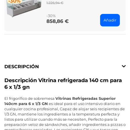
-30%
Regular
1.226,94 €
price
-30%
Añadir
858,86 €
Price
DESCRIPCIÓN
Descripción Vitrina refrigerada 140 cm para
6 x 1/3 gn
El frigorífico de sobremesa
Vitrinas Refrigeradas Superior
140cm para 6 x 1/3 GN
es ideal para el uso intensivo diario en
cualquier cocina profesional, Capaz de alojar seis recipientes de
1/3 GN, mantiene los ingredientes a la temperatura perfecta y
listos para utilizar cuando más se necesiten, Perfecto para la
preparación veloz de sándwiches, añadir ingredientes a pizzas o
montar frescas ensaladas, Los recipientes GN y sus tapas son