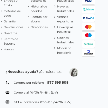
Entrega y
personales
industriales
Envío
Historial de
Neveras
Metodos de
pedidos
Industriales
pago
Factura por
Vitrinas
Garantía
abono
expositoras
Devoluciones
Direcciones
Lavavajillas
industrial
Nosotros
Cocinas
Centro de
Industriales
Soporte
Mobiliario
Marcas
hostelería
¿Necesitas ayuda?
¡Contáctanos!
977 595 808
Compra por teléfono
Comercial: 10-13h./14-16h. (L-V)
SAT e Incidencias: 8:30-13h./14-17h. (L-V)