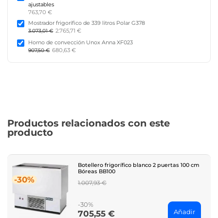
ajustables
763,70 €
Mostrador frigorífico de 339 litros Polar G378
2.765,71 €
3.073,01 €
Horno de convección Unox Anna XF023
680,63 €
907,50 €
Productos relacionados con este
producto
Botellero frigorífico blanco 2 puertas 100 cm
Bóreas BB100
-30%
Regular
1.007,93 €
price
-30%
Añadir
705,55 €
Price