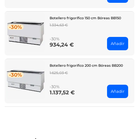
Botellero frigorífico 150 cm Bóreas BB150
Regular
1.334,63 €
-30%
price
-30%
Añadir
934,24 €
Price
Botellero frigorifico 200 cm Bóreas BB200
Regular
1.625,03 €
-30%
price
-30%
Añadir
1.137,52 €
Price