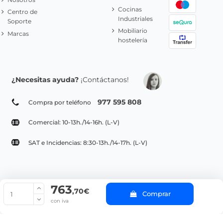
Cocinas
Centro de
Industriales
Soporte
Mobiliario
Marcas
hostelería
¿Necesitas ayuda?
¡Contáctanos!
977 595 808
Compra por teléfono
Comercial: 10-13h./14-16h. (L-V)
SAT e Incidencias: 8:30-13h./14-17h. (L-V)
763
© Copyright 2022 PepeBar.com |
Política de cookies |
Aviso legal y
,70€
Comprar
Condiciones generales de compra |
Blog
con iva