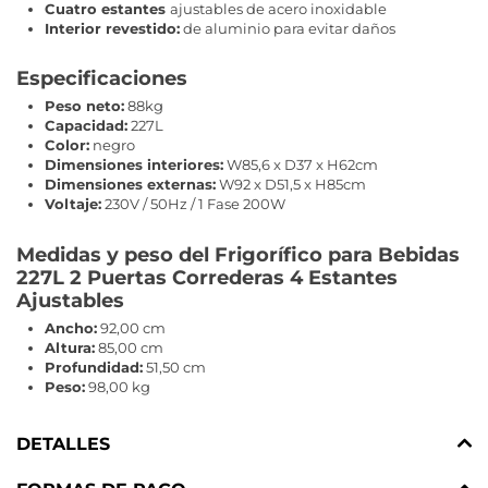
Cuatro estantes
ajustables de acero inoxidable
Interior revestido:
de aluminio para evitar daños
Especificaciones
Peso neto:
88kg
Capacidad:
227L
Color:
negro
Dimensiones interiores:
W85,6 x D37 x H62cm
Dimensiones externas:
W92 x D51,5 x H85cm
Voltaje:
230V / 50Hz / 1 Fase 200W
Medidas y peso del Frigorífico para Bebidas
227L 2 Puertas Correderas 4 Estantes
Ajustables
Ancho:
92,00 cm
Altura:
85,00 cm
Profundidad:
51,50 cm
Peso:
98,00 kg
DETALLES