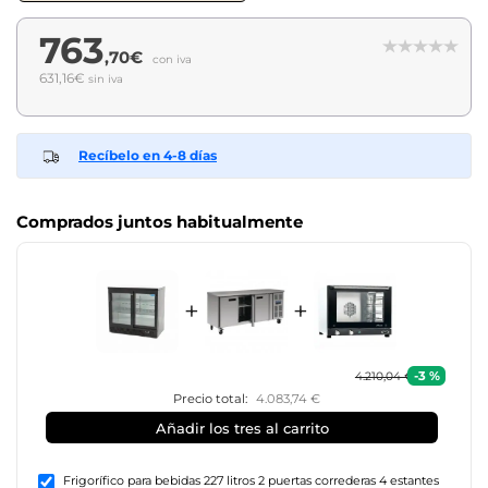
763
,70€
con iva
631,16€
sin iva
Recíbelo en 4-8 días
Comprados juntos habitualmente
+
+
-3 %
4.210,04 €
Precio total:
4.083,74 €
Añadir los tres al carrito
Frigorífico para bebidas 227 litros 2 puertas correderas 4 estantes