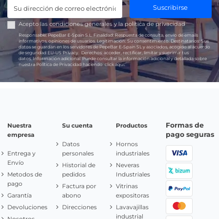
Suscribirse
Acepto las
condiciones generales
y la
política de privacidad
Responsable:
PepeBar E-Spain S.L.
Finalidad:
Respuesta de consulta, envío de emails
informativos, opiniones de usuarios.
Legitimación:
Su consentimiento.
Destinatarios:
Sus
datos se guardan en los servidores de PepeBar E-Spain SL y asociados, acogido al acuerdo
de seguridad EU-US Privacy.
Derechos:
acceder, rectificar, limitar y suprimir tus
datos.
Información adicional:
Puede consultar la información adicional y detallada sobre
nuestra Política de Privacidad haciendo
click aquí.
Formas de
Nuestra
Su cuenta
Productos
pago seguras
empresa
Datos
Hornos
Entrega y
personales
industriales
Envío
Historial de
Neveras
Metodos de
pedidos
Industriales
pago
Factura por
Vitrinas
Garantía
abono
expositoras
Devoluciones
Direcciones
Lavavajillas
industrial
Nosotros