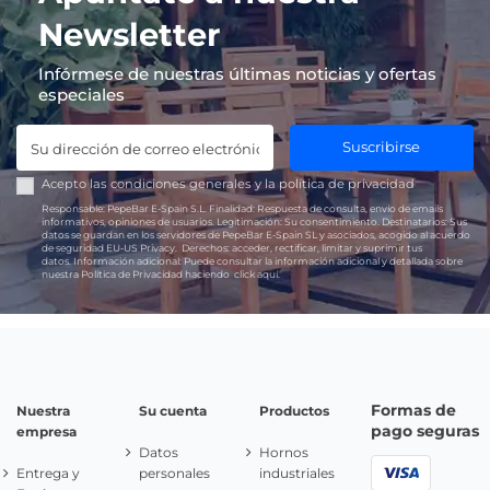
Newsletter
Infórmese de nuestras últimas noticias y ofertas
especiales
Suscribirse
Acepto las
condiciones generales
y la
política de privacidad
Responsable:
PepeBar E-Spain S.L.
Finalidad:
Respuesta de consulta, envío de emails
informativos, opiniones de usuarios.
Legitimación:
Su consentimiento.
Destinatarios:
Sus
datos se guardan en los servidores de PepeBar E-Spain SL y asociados, acogido al acuerdo
de seguridad EU-US Privacy.
Derechos:
acceder, rectificar, limitar y suprimir tus
datos.
Información adicional:
Puede consultar la información adicional y detallada sobre
nuestra Política de Privacidad haciendo
click aquí.
Formas de
Nuestra
Su cuenta
Productos
pago seguras
empresa
Datos
Hornos
Entrega y
personales
industriales