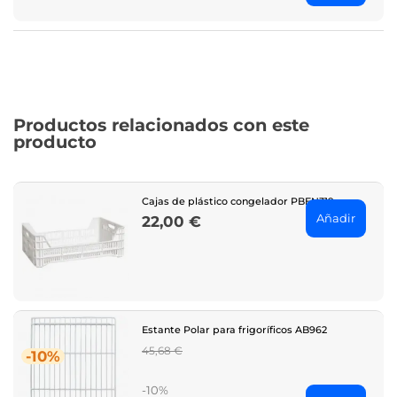
Productos relacionados con este
producto
Cajas de plástico congelador PBEN319
Añadir
22,00 €
Price
Estante Polar para frigoríficos AB962
Regular
45,68 €
-10%
price
-10%