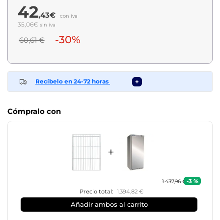
42
,43€
con iva
35,06€
sin iva
-30%
60,61 €
Recíbelo en 24-72 horas
+
Cómpralo con
+
-3 %
1.437,96 €
Precio total:
1.394,82 €
Añadir ambos al carrito