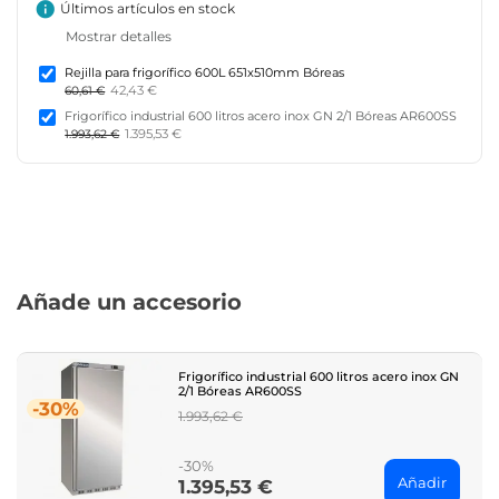
info
Últimos artículos en stock
Mostrar detalles
Rejilla para frigorífico 600L 651x510mm Bóreas
42,43 €
60,61 €
Frigorífico industrial 600 litros acero inox GN 2/1 Bóreas AR600SS
1.395,53 €
1.993,62 €
Añade un accesorio
Frigorífico industrial 600 litros acero inox GN
2/1 Bóreas AR600SS
-30%
Regular
1.993,62 €
price
-30%
Añadir
1.395,53 €
Price