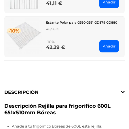
Añadir
41,11 €
Price
Estante Polar para G590 G591 GD879 GD880
Regular
46,98 €
-10%
price
-10%
Añadir
42,29 €
Price
DESCRIPCIÓN
Descripción Rejilla para frigorífico 600L
651x510mm Bóreas
Añade a tu frigorífico Bóreas de 600L esta rejilla.