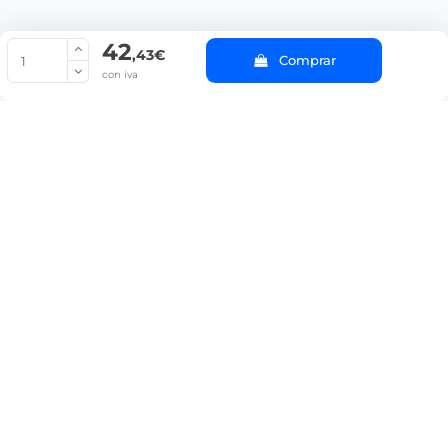
42
© Copyright 2022 PepeBar.com |
Política de cookies |
Aviso legal y
,43€
Comprar
Condiciones generales de compra |
Blog
con iva