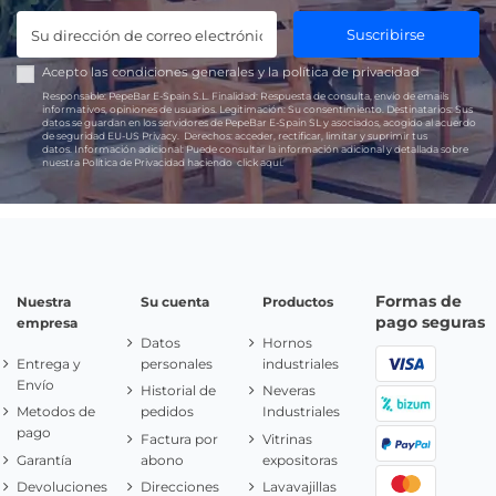
Suscribirse
Acepto las
condiciones generales
y la
política de privacidad
Responsable:
PepeBar E-Spain S.L.
Finalidad:
Respuesta de consulta, envío de emails
informativos, opiniones de usuarios.
Legitimación:
Su consentimiento.
Destinatarios:
Sus
datos se guardan en los servidores de PepeBar E-Spain SL y asociados, acogido al acuerdo
de seguridad EU-US Privacy.
Derechos:
acceder, rectificar, limitar y suprimir tus
datos.
Información adicional:
Puede consultar la información adicional y detallada sobre
nuestra Política de Privacidad haciendo
click aquí.
Formas de
Nuestra
Su cuenta
Productos
pago seguras
empresa
Datos
Hornos
Entrega y
personales
industriales
Envío
Historial de
Neveras
Metodos de
pedidos
Industriales
pago
Factura por
Vitrinas
Garantía
abono
expositoras
Devoluciones
Direcciones
Lavavajillas