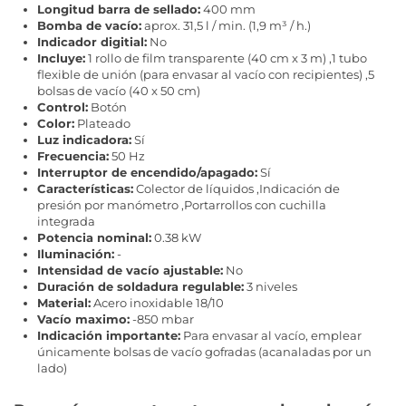
Longitud barra de sellado:
400 mm
Bomba de vacío:
aprox. 31,5 l / min. (1,9 m³ / h.)
Indicador digitial:
No
Incluye:
1 rollo de film transparente (40 cm x 3 m) ,1 tubo
flexible de unión (para envasar al vacío con recipientes) ,5
bolsas de vacío (40 x 50 cm)
Control:
Botón
Color:
Plateado
Luz indicadora:
Sí
Frecuencia:
50 Hz
Interruptor de encendido/apagado:
Sí
Características:
Colector de líquidos ,Indicación de
presión por manómetro ,Portarrollos con cuchilla
integrada
Potencia nominal:
0.38 kW
Iluminación:
-
Intensidad de vacío ajustable:
No
Duración de soldadura regulable:
3 niveles
Material:
Acero inoxidable 18/10
Vacío maximo:
-850 mbar
Indicación importante:
Para envasar al vacío, emplear
únicamente bolsas de vacío gofradas (acanaladas por un
lado)