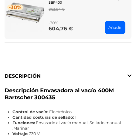
SBP400
-30%
Regular
863,94 €
price
-30%
Añadir
604,76 €
Price
DESCRIPCIÓN
Descripción Envasadora al vacío 400M
Bartscher 300435
Control de vacío:
Electrónico
Cantidad costuras de sellado:
1
Funciones:
Envasado al vacío manual ,Sellado manual
,Marinar
Voltaje:
230 V