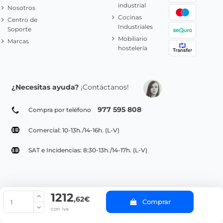
industrial
Nosotros
Cocinas
Centro de
Industriales
Soporte
Mobiliario
Marcas
hostelería
¿Necesitas ayuda?
¡Contáctanos!
977 595 808
Compra por teléfono
Comercial: 10-13h./14-16h. (L-V)
SAT e Incidencias: 8:30-13h./14-17h. (L-V)
1212
© Copyright 2022 PepeBar.com |
Política de cookies |
Aviso legal y
,62€
Comprar
Condiciones generales de compra |
Blog
con iva