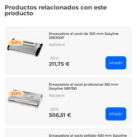
Productos relacionados con este
producto
Envasadora al vacío de 300 mm Easyline
SBS300P
-30%
Regular
302,50 €
price
-30%
Añadir
211,75 €
Price
Envasadora al vacío profesional 350 mm
Easyline SBP350
-30%
Regular
723,58 €
price
-30%
Añadir
506,51 €
Price
Envasadora al vacío sellado 400 mm Easyline