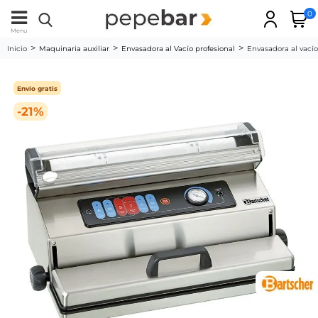
0
Menu
Inicio
Maquinaria auxiliar
Envasadora al Vacío profesional
Envasadora al vac
Envío gratis
-21%