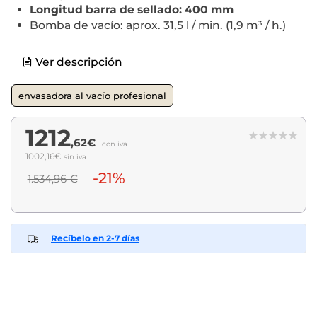
Longitud barra de sellado: 400 mm
Bomba de vacío: aprox. 31,5 l / min. (1,9 m³ / h.)
Ver descripción
envasadora al vacío profesional
1212
,62€
con iva
1002,16€
sin iva
-21%
1.534,96 €
Recíbelo en 2-7 días