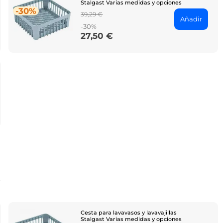
Stalgast Varias medidas y opciones
-30%
Regular
39,29 €
Añadir
price
-30%
27,50 €
Price
o
Cesta para lavavasos y lavavajillas
Stalgast Varias medidas y opciones