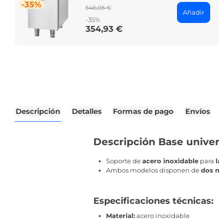
-35%
Regular
546,05 €
Añadir
price
-35%
354,93 €
Price
Descripción
Detalles
Formas de pago
Envíos
Descripción Base univers
Soporte de
acero inoxidable
para
l
Ambos modelos disponen de
dos n
Especificaciones técnicas:
Material:
acero inoxidable