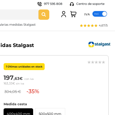
977 595 808
Centro de soporte
IVA
 Varias medidas Stalgast
4,67/5
didas Stalgast
Últimas unidades en stock
197
,63€
con iva
163,33€
sin iva
-35%
304,05 €
Medida cesta
400x400 mm
500x500 mm