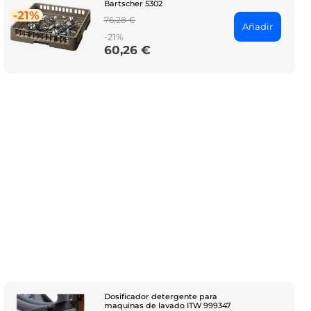
Bartscher 5302
-21%
Regular
76,28 €
Añadir
price
-21%
60,26 €
Price
Dosificador detergente para
maquinas de lavado ITW 999347