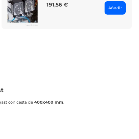
191,56 €
Price
Añadir
st
gast con cesta de
400x400 mm
.