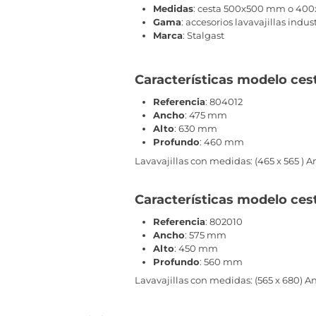
Medidas
: cesta 500x500 mm o 400
Gama
: accesorios lavavajillas indus
Marca
: Stalgast
Características modelo ce
Referencia
: 804012
Ancho
: 475 mm
Alto
: 630 mm
Profundo
: 460 mm
Lavavajillas con medidas: (465 x 565 )
Características modelo ce
Referencia
: 802010
Ancho
: 575 mm
Alto
: 450 mm
Profundo
: 560 mm
Lavavajillas con medidas: (565 x 680) 