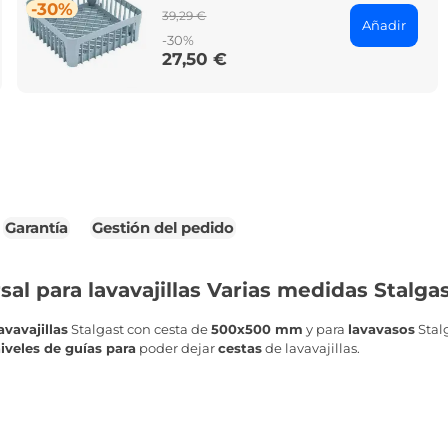
-30%
Regular
39,29 €
Añadir
price
-30%
27,50 €
Price
Garantía
Gestión del pedido
al para lavavajillas Varias medidas Stalga
avavajillas
Stalgast con cesta de
500x500 mm
y para
lavavasos
Stal
iveles de guías para
poder dejar
cestas
de lavavajillas.