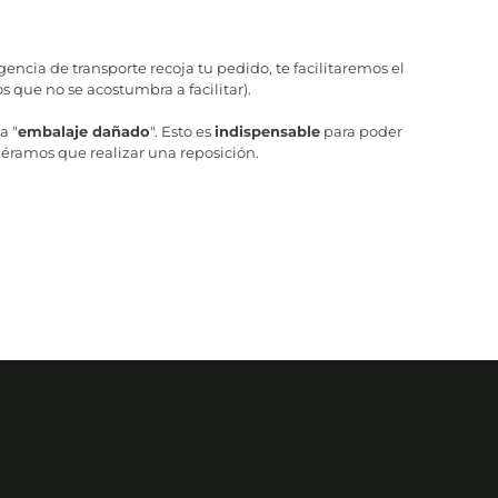
ncia de transporte recoja tu pedido, te facilitaremos el
 que no se acostumbra a facilitar).
a "
embalaje dañado
". Esto es
indispensable
para poder
iéramos que realizar una reposición.