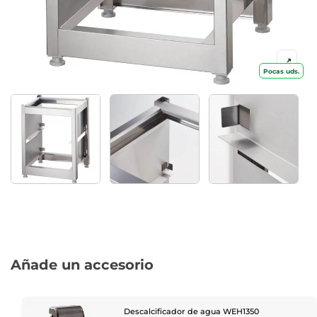
Pocas uds.
Añade un accesorio
Descalcificador de agua WEH1350