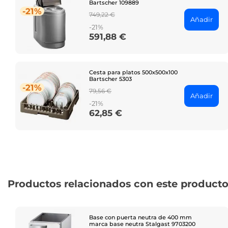
Bartscher 109889
-21%
Regular
749,22 €
Añadir
price
-21%
591,88 €
Price
Cesta para platos 500x500x100
Bartscher 5303
-21%
Regular
79,56 €
Añadir
price
-21%
62,85 €
Price
Productos relacionados con este product
Base con puerta neutra de 400 mm
marca base neutra Stalgast 9703200