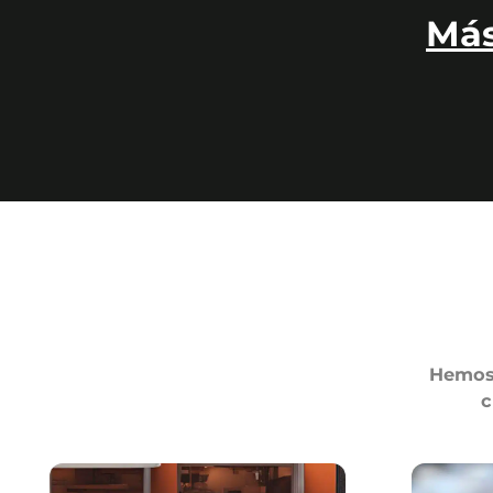
Más
Hemos 
c