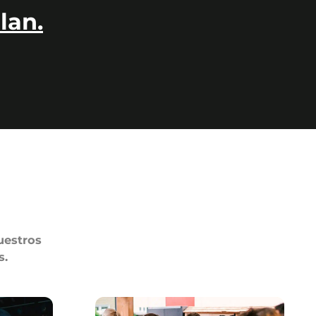
lan.
uestros
s.