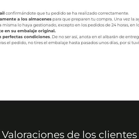
il
confirmándote que tu pedido se ha realizado correctamente.
tamente a los almacenes
para que preparen tu compra. Una vez la age
misma lo haya gestionado, excepto en los pedidos de 24 horas, en los
te en su embalaje original.
n perfectas condiciones
. De no ser así, anota en el albarán de entreg
as el pedido, no tires el embalaje hasta pasados unos días, por si tuv
Valoraciones de los clientes