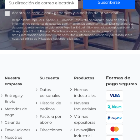
Suscribirse
Acepto las
condiciones generales
y la
política de privacidad
Responsable:
PepeBar E-Spain S.L.
Finalidad:
Respuesta de consulta, envío de emails
informativos, opiniones de usuarios.
Legitimación:
Su consentimiento.
Destinatarios:
Sus
datos se guardan en los servidores de PepeBar E-Spain SL y asociados, acogido al acuerdo
de seguridad EU-US Privacy.
Derechos:
acceder, rectificar, limitar y suprimir tus
datos.
Información adicional:
Puede consultar la información adicional y detallada sobre
nuestra Política de Privacidad haciendo
click aquí.
Formas de
Nuestra
Su cuenta
Productos
pago seguras
empresa
Datos
Hornos
Entrega y
personales
industriales
Envío
Historial de
Neveras
Metodos de
pedidos
Industriales
pago
Factura por
Vitrinas
Garantía
abono
expositoras
Devoluciones
Direcciones
Lavavajillas
industrial
Nosotros