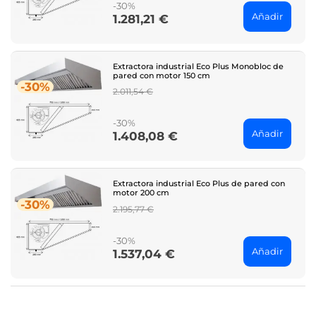
-30%
Añadir
1.281,21 €
Price
Extractora industrial Eco Plus Monobloc de
pared con motor 150 cm
-30%
Regular
2.011,54 €
price
-30%
Añadir
1.408,08 €
Price
Extractora industrial Eco Plus de pared con
motor 200 cm
-30%
Regular
2.195,77 €
price
-30%
Añadir
1.537,04 €
Price