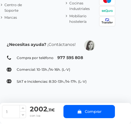
Cocinas
Centro de
Industriales
Soporte
Mobiliario
Marcas
hostelería
¿Necesitas ayuda?
¡Contáctanos!
977 595 808
Compra por teléfono
Comercial: 10-13h./14-16h. (L-V)
SAT e Incidencias: 8:30-13h./14-17h. (L-V)
2002
© Copyright 2022 PepeBar.com |
Política de cookies |
Aviso legal y
,11€
Comprar
Condiciones generales de compra |
Blog
con iva