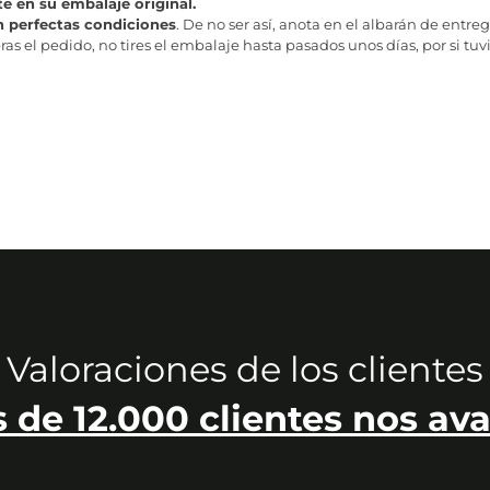
te en su embalaje original.
n perfectas condiciones
. De no ser así, anota en el albarán de entreg
as el pedido, no tires el embalaje hasta pasados unos días, por si tuv
Valoraciones de los clientes
 de 12.000 clientes nos ava