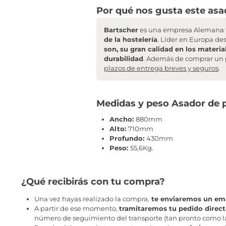
Por qué nos gusta este asad
Bartscher
es una empresa Alemana f
de la hostelería
. Líder en Europa de
son, su gran calidad en los materia
durabilidad
. Además de comprar un 
plazos de entrega breves y seguros
.
Medidas y peso Asador de po
Ancho:
880mm
Alto:
710mm
Profundo:
430mm
Peso:
55,6Kg.
¿Qué recibirás con tu compra?
Una vez hayas realizado la compra,
te enviaremos un ema
A partir de ese momento,
tramitaremos tu pedido direc
número de seguimiento del transporte (tan pronto como la 