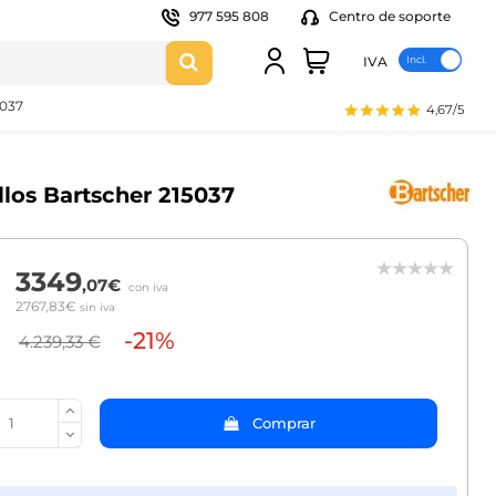
977 595 808
Centro de soporte
IVA
5037
4,67/5
llos Bartscher 215037
3349
,07€
con iva
2767,83€
sin iva
-21%
4.239,33 €
Comprar