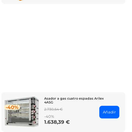
Asador a gas cuatro espadas Arilex
4ASG
-40%
Regular
2.730,64 €
Añadir
price
-40%
1.638,39 €
Price