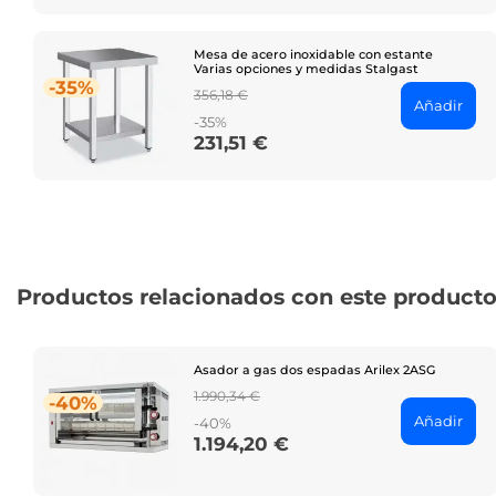
Mesa de acero inoxidable con estante
Varias opciones y medidas Stalgast
-35%
Regular
356,18 €
Añadir
price
-35%
231,51 €
Price
Productos relacionados con este product
Asador a gas dos espadas Arilex 2ASG
Regular
1.990,34 €
-40%
price
Añadir
-40%
1.194,20 €
Price