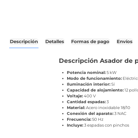
Descripción
Detalles
Formas de pago
Envíos
Descripción Asador de po
Potencia nominal:
5 kW
Modo de funcionamiento:
Eléctri
Iluminación interior:
Sí
Capacidad de alojamiento:
12 poll
Voltaje:
400 V
Cantidad espadas:
3
Material:
Acero inoxidable 18/10
Conexión del aparato:
3 NAC
Frecuencia:
50 Hz
Incluye:
3 espadas con pinchos