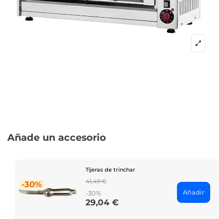
Añade un accesorio
Tijeras de trinchar
Regular
41,49 €
-30%
price
Añadir
-30%
29,04 €
Price