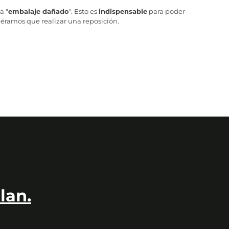
a "
embalaje dañado
". Esto es
indispensable
para poder
iéramos que realizar una reposición.
lan.