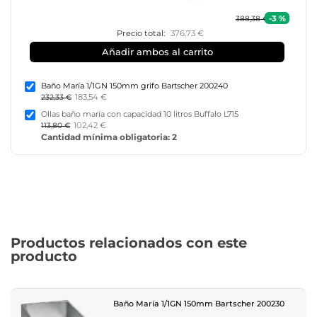
-3 %
388,38 €
Precio total:
376,73 €
Añadir ambos al carrito
Baño María 1/1GN 150mm grifo Bartscher 200240
183,54 €
232,33 €
Ollas baño maría con capacidad 10 litros Buffalo L715
102,42 €
113,80 €
Cantidad mínima obligatoria: 2
Productos relacionados con este
producto
Baño María 1/1GN 150mm Bartscher 200230