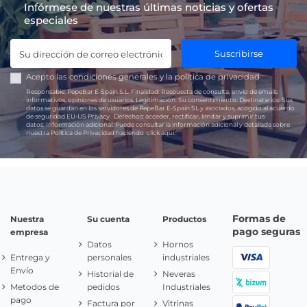
Infórmese de nuestras últimas noticias y ofertas
especiales
Suscribirse
Acepto las
condiciones generales
y la
política de privacidad
Responsable:
PepeBar E-Spain S.L.
Finalidad:
Respuesta de consulta, envío de emails
informativos, opiniones de usuarios.
Legitimación:
Su consentimiento.
Destinatarios:
Sus
datos se guardan en los servidores de PepeBar E-Spain SL y asociados, acogido al acuerdo
de seguridad EU-US Privacy.
Derechos:
acceder, rectificar, limitar y suprimir tus
datos.
Información adicional:
Puede consultar la información adicional y detallada sobre
nuestra Política de Privacidad haciendo
click aquí.
Formas de
Nuestra
Su cuenta
Productos
pago seguras
empresa
Datos
Hornos
Entrega y
personales
industriales
Envío
Historial de
Neveras
Metodos de
pedidos
Industriales
pago
Factura por
Vitrinas