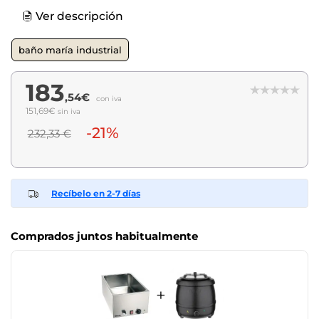
Ver descripción
baño maría industrial
183
,54€
con iva
151,69€
sin iva
-21%
232,33 €
Recíbelo en 2-7 días
Comprados juntos habitualmente
+