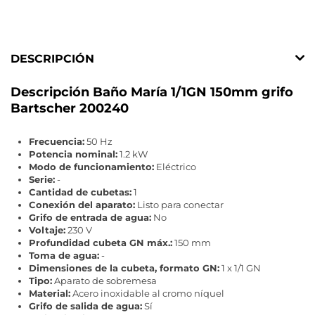
DESCRIPCIÓN
Descripción Baño María 1/1GN 150mm grifo
Bartscher 200240
Frecuencia:
50 Hz
Potencia nominal:
1.2 kW
Modo de funcionamiento:
Eléctrico
Serie:
-
Cantidad de cubetas:
1
Conexión del aparato:
Listo para conectar
Grifo de entrada de agua:
No
Voltaje:
230 V
Profundidad cubeta GN máx.:
150 mm
Toma de agua:
-
Dimensiones de la cubeta, formato GN:
1 x 1/1 GN
Tipo:
Aparato de sobremesa
Material:
Acero inoxidable al cromo níquel
Grifo de salida de agua:
Sí