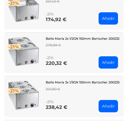
Regular
221,42 €
-21%
price
-21%
Añadir
174,92 €
Price
Baño María 2x 1/2GN 150mm Bartscher 200232
Regular
278,88 €
-21%
price
-21%
Añadir
220,32 €
Price
Baño María 3x 1/3GN 150mm Bartscher 200233
Regular
301,80 €
-21%
price
-21%
Añadir
238,42 €
Price