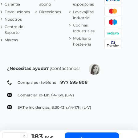
Garantía
abono
expositoras
Devoluciones
Direcciones
Lavavajillas
industrial
Nosotros
Cocinas
Centro de
Industriales
Soporte
Mobiliario
Marcas
hostelería
¿Necesitas ayuda?
¡Contáctanos!
977 595 808
Compra por teléfono
Comercial: 10-13h./14-16h. (L-V)
SAT e Incidencias: 8:30-13h./14-17h. (L-V)
183
© Copyright 2022 PepeBar.com |
Política de cookies |
Aviso legal y
,54€