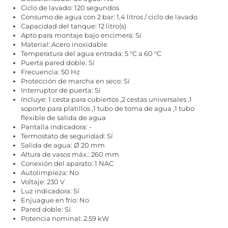
Ciclo de lavado: 120 segundos
Consumo de agua con 2 bar: 1,4 litros / ciclo de lavado
Capacidad del tanque: 12 litro(s)
Apto para montaje bajo encimera: Sí
Material: Acero inoxidable
Temperatura del agua entrada: 5 °C a 60 °C
Puerta pared doble: Sí
Frecuencia: 50 Hz
Protección de marcha en seco: Sí
Interruptor de puerta: Sí
Incluye: 1 cesta para cubiertos ,2 cestas universales ,1
soporte para platillos ,1 tubo de toma de agua ,1 tubo
flexible de salida de agua
Pantalla indicadora: -
Termostato de seguridad: Sí
Salida de agua: Ø 20 mm
Altura de vasos máx.: 260 mm
Conexión del aparato: 1 NAC
Autolimpieza: No
Voltaje: 230 V
Luz indicadora: Sí
Enjuague en frío: No
Pared doble: Sí
Potencia nominal: 2.59 kW