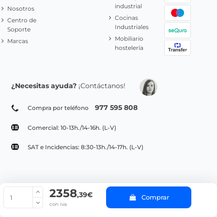
industrial
Nosotros
Cocinas
Centro de
Industriales
Soporte
Mobiliario
Marcas
hostelería
¿Necesitas ayuda?
¡Contáctanos!
977 595 808
Compra por teléfono
Comercial: 10-13h./14-16h. (L-V)
SAT e Incidencias: 8:30-13h./14-17h. (L-V)
2358
© Copyright 2022 PepeBar.com |
Política de cookies |
Aviso legal y
,39€
Comprar
Condiciones generales de compra |
Blog
con iva