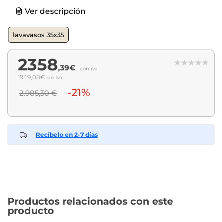
Ver descripción
lavavasos 35x35
2358
,39€
con iva
1949,08€
sin iva
-21%
2.985,30 €
Recíbelo en 2-7 días
Productos relacionados con este
producto