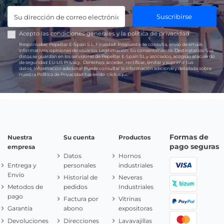
Suscribirse
Acepto las
condiciones generales
y la
política de privacidad
Responsable:
PepeBar E-Spain S.L.
Finalidad:
Respuesta de consulta, envío de emails
informativos, opiniones de usuarios.
Legitimación:
Su consentimiento.
Destinatarios:
Sus
datos se guardan en los servidores de PepeBar E-Spain SL y asociados, acogido al acuerdo
de seguridad EU-US Privacy.
Derechos:
acceder, rectificar, limitar y suprimir tus
datos.
Información adicional:
Puede consultar la información adicional y detallada sobre
nuestra Política de Privacidad haciendo
click aquí.
Formas de
Nuestra
Su cuenta
Productos
pago seguras
empresa
Datos
Hornos
Entrega y
personales
industriales
Envío
Historial de
Neveras
Metodos de
pedidos
Industriales
pago
Factura por
Vitrinas
Garantía
abono
expositoras
Devoluciones
Direcciones
Lavavajillas