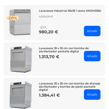
Lavavasos industrial 35x35 1 cesta AMDH3350
Regular
1.225,25 €
-20%
price
-20%
Añadir
980,20 €
Price
Lavavasos 35 x 35 cm con bomba de
abrillantador pantalla digital
Añadir
1.313,70 €
Price
Lavavasos 35 x 35 cm con bomba de drenaje
abrillantador y bomba de jabón pantalla
digital
Añadir
1.384,41 €
Price