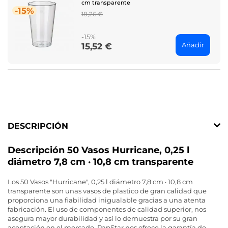
cm transparente
-15%
Regular
18,26 €
price
-15%
Añadir
15,52 €
Price
DESCRIPCIÓN
Descripción 50 Vasos Hurricane, 0,25 l
diámetro 7,8 cm · 10,8 cm transparente
Los 50 Vasos "Hurricane", 0,25 l diámetro 7,8 cm · 10,8 cm
transparente son unas vasos de plastico de gran calidad que
proporciona una fiabilidad inigualable gracias a una atenta
fabricación. El uso de componentes de calidad superior, nos
asegura mayor durabilidad y así lo demuestra por su gran
aceptación en el mercado. PapStar nos ofrece la garantía de