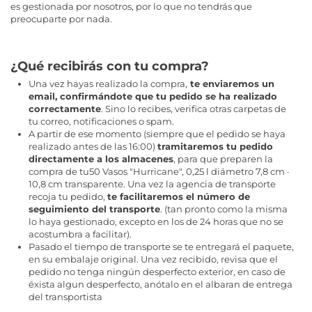
es gestionada por nosotros, por lo que no tendrás que
preocuparte por nada.
¿Qué recibirás con tu compra?
Una vez hayas realizado la compra,
te enviaremos un
email, confirmándote que tu pedido se ha realizado
correctamente
. Sino lo recibes, verifica otras carpetas de
tu correo, notificaciones o spam.
A partir de ese momento (siempre que el pedido se haya
realizado antes de las 16:00)
tramitaremos tu pedido
directamente a los almacenes
, para que preparen la
compra de tu50 Vasos "Hurricane", 0,25 l diámetro 7,8 cm ·
10,8 cm transparente. Una vez la agencia de transporte
recoja tu pedido,
te facilitaremos el número de
seguimiento del transporte
. (tan pronto como la misma
lo haya gestionado, excepto en los de 24 horas que no se
acostumbra a facilitar).
Pasado el tiempo de transporte se te entregará el paquete,
en su embalaje original. Una vez recibido, revisa que el
pedido no tenga ningún desperfecto exterior, en caso de
éxista algun desperfecto, anótalo en el albaran de entrega
del transportista