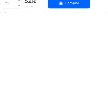
5
© Copyright 2022 PepeBar.com |
Política de cookies |
Aviso legal y
,02€
Comprar
Condiciones generales de compra |
Blog
con iva
La cantidad mínima en el pedido de compra para el producto es 25.