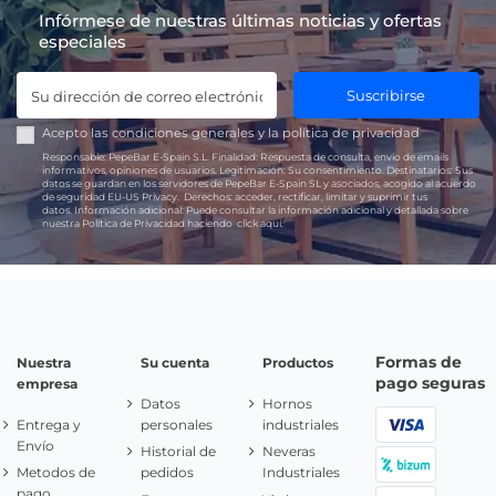
Infórmese de nuestras últimas noticias y ofertas
especiales
Suscribirse
Acepto las
condiciones generales
y la
política de privacidad
Responsable:
PepeBar E-Spain S.L.
Finalidad:
Respuesta de consulta, envío de emails
informativos, opiniones de usuarios.
Legitimación:
Su consentimiento.
Destinatarios:
Sus
datos se guardan en los servidores de PepeBar E-Spain SL y asociados, acogido al acuerdo
de seguridad EU-US Privacy.
Derechos:
acceder, rectificar, limitar y suprimir tus
datos.
Información adicional:
Puede consultar la información adicional y detallada sobre
nuestra Política de Privacidad haciendo
click aquí.
Formas de
Nuestra
Su cuenta
Productos
pago seguras
empresa
Datos
Hornos
Entrega y
personales
industriales
Envío
Historial de
Neveras
Metodos de
pedidos
Industriales
pago