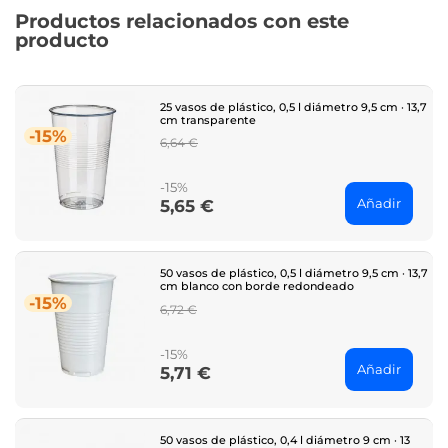
Productos relacionados con este
producto
25 vasos de plástico, 0,5 l diámetro 9,5 cm · 13,7
cm transparente
-15%
Regular
6,64 €
price
-15%
Añadir
5,65 €
Price
50 vasos de plástico, 0,5 l diámetro 9,5 cm · 13,7
cm blanco con borde redondeado
-15%
Regular
6,72 €
price
-15%
Añadir
5,71 €
Price
50 vasos de plástico, 0,4 l diámetro 9 cm · 13