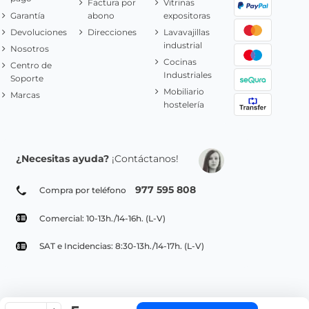
Factura por
Vitrinas
Garantía
abono
expositoras
Devoluciones
Direcciones
Lavavajillas
industrial
Nosotros
Cocinas
Centro de
Industriales
Soporte
Mobiliario
Marcas
hostelería
¿Necesitas ayuda?
¡Contáctanos!
977 595 808
Compra por teléfono
Comercial: 10-13h./14-16h. (L-V)
SAT e Incidencias: 8:30-13h./14-17h. (L-V)