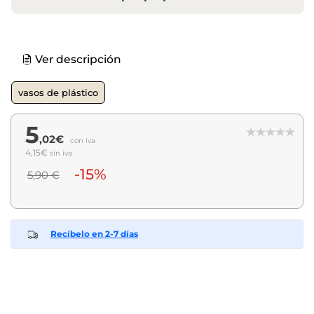
Ver descripción
vasos de plástico
5
,02€
con iva
4,15€
sin iva
-15%
5,90 €
Recíbelo en 2-7 días