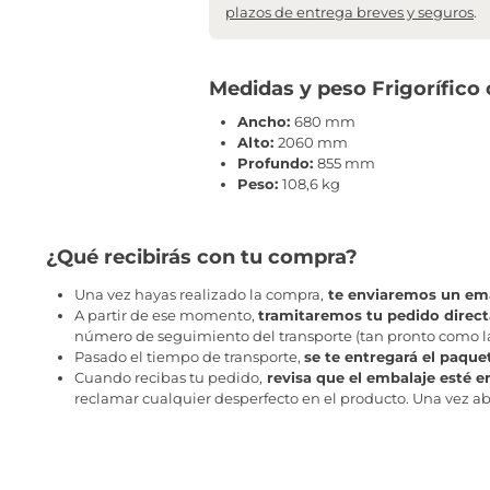
plazos de entrega breves y seguros
.
Medidas y peso Frigorífico 
Ancho:
680 mm
Alto:
2060 mm
Profundo:
855 mm
Peso:
108,6 kg
¿Qué recibirás con tu compra?
Una vez hayas realizado la compra,
te enviaremos un ema
A partir de ese momento,
tramitaremos tu pedido direc
número de seguimiento del transporte (tan pronto como la 
Pasado el tiempo de transporte,
se te entregará el paque
Cuando recibas tu pedido,
revisa que el embalaje esté e
reclamar cualquier desperfecto en el producto. Una vez abr