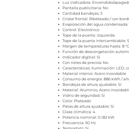
Luz indicadora: Encendido/apagad
Pantalla publicitaria: No
Cantidad bandejas: 3
Cristal frontal: Ribeteado / con bord
Evaporación del agua condensada: 
Control: Electrónico
Tope de la puerta: Izquierda
Tope de la puerta intercambiable: S
Margen de temperaturas hasta: 8 °
Función de descongelación automát
Indicador digitial: Sí
Con rieles de precios: No
Características: Iluminación: LED, 
Material interior: Acero inoxidable
Consumo de energía: 886 kWh / añ
Bandejas de altura ajustable: Sí
Material: Aluminio, Acero inoxidabl
Vidrio de seguridad: Sí
Color: Plateado
Patas de altura ajustable: Sí
Clase climática: 4
Potencia nominal: 0.182 kW
Frecuencia: 50 Hz
Termostato: Sí