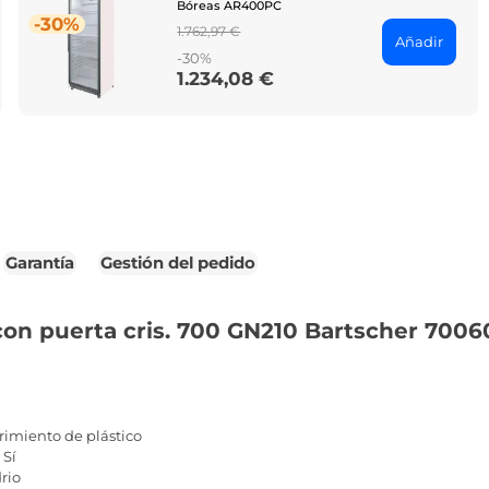
Bóreas AR400PC
-30%
Regular
1.762,97 €
Añadir
price
-30%
1.234,08 €
Price
Garantía
Gestión del pedido
 con puerta cris. 700 GN210 Bartscher 7006
brimiento de plástico
 Sí
drio