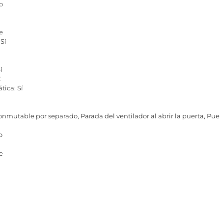
o
e
Sí
í
C
ica: Sí
conmutable por separado, Parada del ventilador al abrir la puerta, Pu
o
e