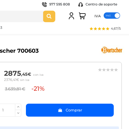
977 595 808
Centro de soporte
IVA
03
4,67/5
rtscher 700603
2875
,45€
con iva
2376,41€
sin iva
-21%
3.639,81 €
Comprar