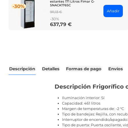
estantes 171 Litros Fimar G-
SNACK176SC
-30%
Añadir
Regular
911,13 €
price
-30%
637,79 €
Price
Descripción
Detalles
Formas de pago
Envíos
Descripción Frigorífico
Iluminación interior: Sí
Capacidad: 461 litros
Margen de temperaturas de: -2 °C
Tipo de bandejas: Rejilla, con recu
Interruptor de encendido/apagado:
Tipo de puerta: Puerta oscilante, vi