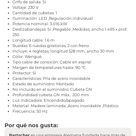
Grifo de salida: Sí
Voltaje: 230 V
Cantidad de cubetas: 1
Iluminación: LED ,Regulación individual
Potencia nominal: 3.016 kW
Deslizabandejas: Sí ,Plegable ,Medidas: ancho 1.495 x prof.
250
Longitud cable: 1.6 m
Ruedas: 6 ruedas giratorias, 2 con freno
Incluye: 4 regletas: longitud 528 mm, ancho 30 mm
Color: Wengué
Tipo cable de conexión: Cable en espiral
Margen de temperaturas hasta: 90 °C
Protector: Sí
Características: Pila de acero inoxidable
Estado de suministro: Montado
No incluido en el suministro: Cubeta GN
Profundidad cubeta GN máx.: 200 mm
Luz indicadora: Encendido/apagado
Material: Madera laminada ,Acero inoxidable ,Plástico
Frecuencia: 50 Hz
Por qué nos gusta:
Bartscher
es una empresa Alemana fundada hace más de