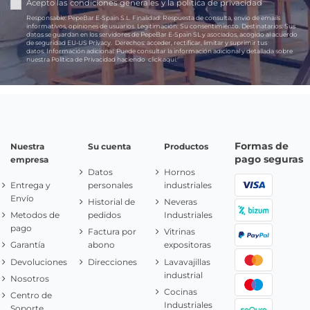
Acepto las
condiciones generales
y la
política de privacidad
Responsable:
PepeBar E-Spain S.L.
Finalidad:
Respuesta de consulta, envío de emails
informativos, opiniones de usuarios.
Legitimación:
Su consentimiento.
Destinatarios:
Sus
datos se guardan en los servidores de PepeBar E-Spain SL y asociados, acogido al acuerdo
de seguridad EU-US Privacy.
Derechos:
acceder, rectificar, limitar y suprimir tus
datos.
Información adicional:
Puede consultar la información adicional y detallada sobre
nuestra Política de Privacidad haciendo
click aquí.
Formas de
Nuestra
Su cuenta
Productos
pago seguras
empresa
Datos
Hornos
Entrega y
personales
industriales
Envío
Historial de
Neveras
Metodos de
pedidos
Industriales
pago
Factura por
Vitrinas
Garantía
abono
expositoras
Devoluciones
Direcciones
Lavavajillas
industrial
Nosotros
Cocinas
Centro de
Industriales
Soporte