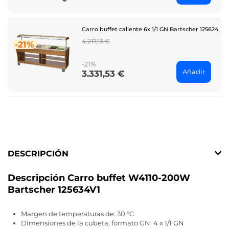
Carro buffet caliente 6x 1/1 GN Bartscher 125624
Regular
4.217,13 €
-21%
price
-21%
Añadir
3.331,53 €
Price
DESCRIPCIÓN
Descripción Carro buffet W4110-200W
Bartscher 125634V1
Margen de temperaturas de: 30 °C
Dimensiones de la cubeta, formato GN: 4 x 1/1 GN