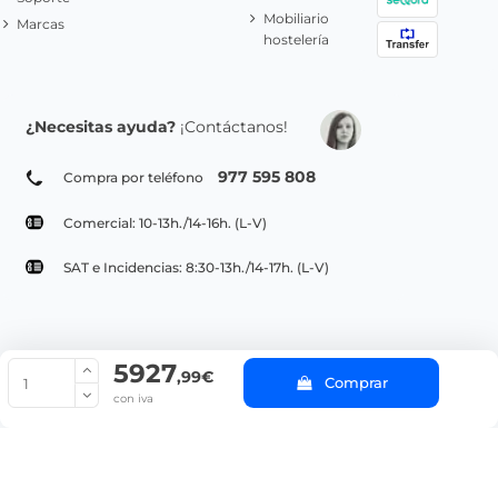
Mobiliario
Marcas
hostelería
¿Necesitas ayuda?
¡Contáctanos!
977 595 808
Compra por teléfono
Comercial: 10-13h./14-16h. (L-V)
SAT e Incidencias: 8:30-13h./14-17h. (L-V)
5927
© Copyright 2022 PepeBar.com |
Política de cookies |
Aviso legal y
,99€
Comprar
Condiciones generales de compra |
Blog
con iva