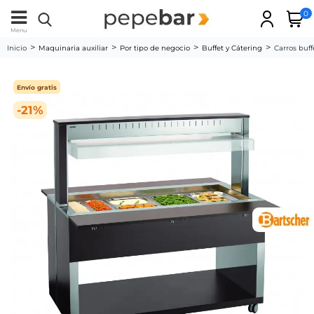
0
Menu
Inicio
Maquinaria auxiliar
Por tipo de negocio
Buffet y Cátering
Carros buff
Envío gratis
-21%