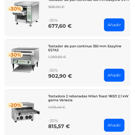
Regular
968,00 €
-30%
price
-30%
Añadir
677,60 €
Price
Tostador de pan continuo 350 mm Easyline
ESTA3
-30%
Regular
1.289,86 €
price
-30%
Añadir
902,90 €
Price
Tostadora 2 rebanadas Milan Toast 18021 2,1 kW
gama Venezia
-20%
Regular
1.019,46 €
price
-20%
Añadir
815,57 €
Price