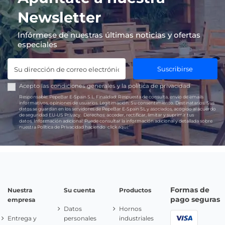
Newsletter
Infórmese de nuestras últimas noticias y ofertas
especiales
Suscribirse
Acepto las
condiciones generales
y la
política de privacidad
Responsable:
PepeBar E-Spain S.L.
Finalidad:
Respuesta de consulta, envío de emails
informativos, opiniones de usuarios.
Legitimación:
Su consentimiento.
Destinatarios:
Sus
datos se guardan en los servidores de PepeBar E-Spain SL y asociados, acogido al acuerdo
de seguridad EU-US Privacy.
Derechos:
acceder, rectificar, limitar y suprimir tus
datos.
Información adicional:
Puede consultar la información adicional y detallada sobre
nuestra Política de Privacidad haciendo
click aquí.
Formas de
Nuestra
Su cuenta
Productos
pago seguras
empresa
Datos
Hornos
Entrega y
personales
industriales