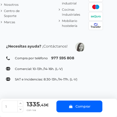
industrial
Nosotros
Cocinas
Centro de
Industriales
Soporte
Mobiliario
Marcas
hostelería
¿Necesitas ayuda?
¡Contáctanos!
977 595 808
Compra por teléfono
Comercial: 10-13h./14-16h. (L-V)
SAT e Incidencias: 8:30-13h./14-17h. (L-V)
1335
© Copyright 2022 PepeBar.com |
Política de cookies |
Aviso legal y
,43€
Comprar
Condiciones generales de compra |
Blog
con iva