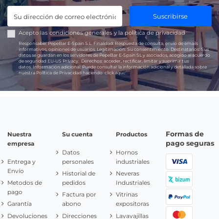
Suscribirse
Acepto las
condiciones generales
y la
política de privacidad
Responsable:
PepeBar E-Spain S.L.
Finalidad:
Respuesta de consulta, envío de emails
informativos, opiniones de usuarios.
Legitimación:
Su consentimiento.
Destinatarios:
Sus
datos se guardan en los servidores de PepeBar E-Spain SL y asociados, acogido al acuerdo
de seguridad EU-US Privacy.
Derechos:
acceder, rectificar, limitar y suprimir tus
datos.
Información adicional:
Puede consultar la información adicional y detallada sobre
nuestra Política de Privacidad haciendo
click aquí.
Formas de
Nuestra
Su cuenta
Productos
pago seguras
empresa
Datos
Hornos
Entrega y
personales
industriales
Envío
Historial de
Neveras
Metodos de
pedidos
Industriales
pago
Factura por
Vitrinas
Garantía
abono
expositoras
Devoluciones
Direcciones
Lavavajillas