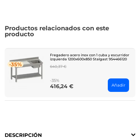
Productos relacionados con este
producto
Fregadero acero inox con 1 cuba y escurridor
izquierda 1200x600x850 Stalgast 954466120
-35%
Regular
640,37 €
price
-35%
Añadir
416,24 €
Price
DESCRIPCIÓN