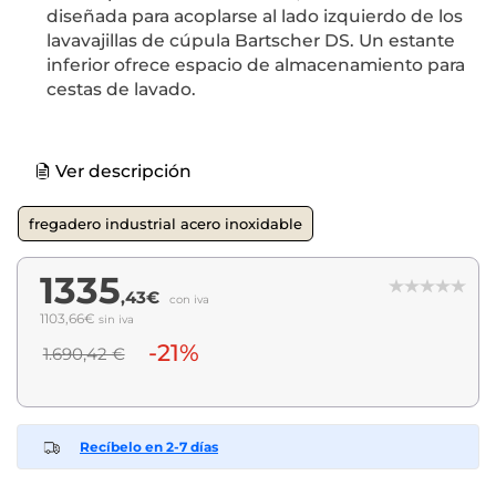
diseñada para acoplarse al lado izquierdo de los
lavavajillas de cúpula Bartscher DS. Un estante
inferior ofrece espacio de almacenamiento para
cestas de lavado.
Ver descripción
fregadero industrial acero inoxidable
1335
,43€
con iva
1103,66€
sin iva
-21%
1.690,42 €
Recíbelo en 2-7 días