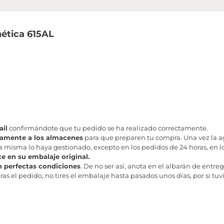
ética 615AL
il
confirmándote que tu pedido se ha realizado correctamente.
tamente a los almacenes
para que preparen tu compra. Una vez la age
misma lo haya gestionado, excepto en los pedidos de 24 horas, en los
te en su embalaje original.
n perfectas condiciones
. De no ser así, anota en el albarán de entreg
as el pedido, no tires el embalaje hasta pasados unos días, por si tuv