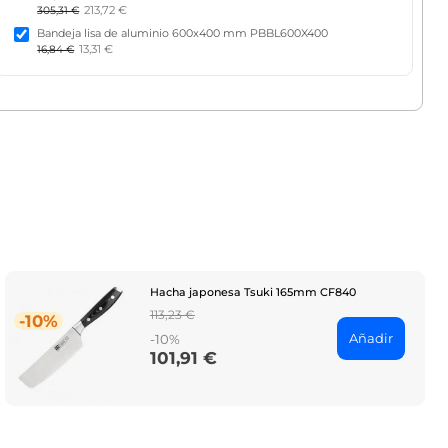
213,72 €
305,31 €
Bandeja lisa de aluminio 600x400 mm PBBL600X400
13,31 €
16,84 €
Hacha japonesa Tsuki 165mm CF840
Regular
113,23 €
-10%
price
Añadir
-10%
101,91 €
Price