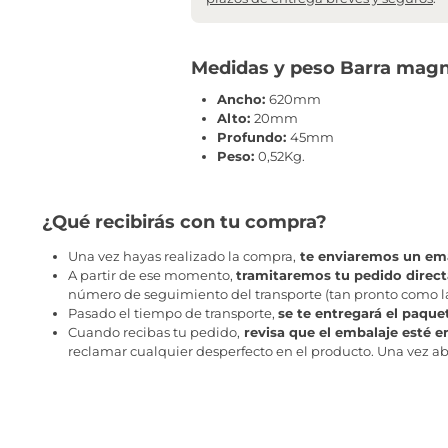
Medidas y peso Barra magn
Ancho:
620mm
Alto:
20mm
Profundo:
45mm
Peso:
0,52Kg.
¿Qué recibirás con tu compra?
Una vez hayas realizado la compra,
te enviaremos un ema
A partir de ese momento,
tramitaremos tu pedido direc
número de seguimiento del transporte (tan pronto como la 
Pasado el tiempo de transporte,
se te entregará el paque
Cuando recibas tu pedido,
revisa que el embalaje esté e
reclamar cualquier desperfecto en el producto. Una vez abr