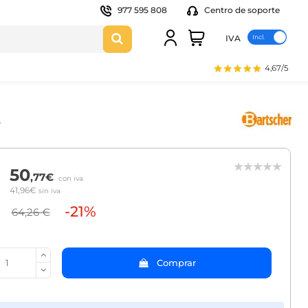
977 595 808
Centro de soporte
IVA
4,67/5
50
,77€
con iva
41,96€
sin iva
-21%
64,26 €
Comprar