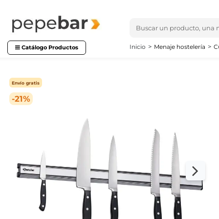
Inicio
Menaje hostelería
C
Catálogo Productos
Envío gratis
-21%