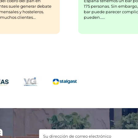
España tenemos un bar po
del cobro del pan en
175 personas. Sin embargo,
ntes suele generar debate
bar puede parecer complic
mensales y hosteleros.
pueden……
uchos clientes...
a