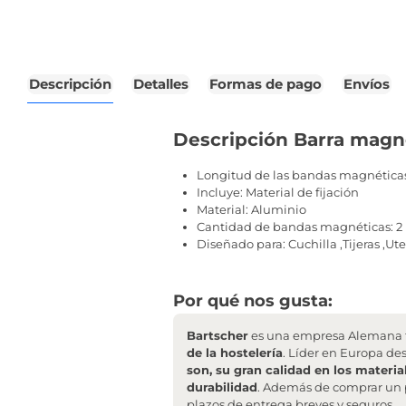
Descripción
Detalles
Formas de pago
Envíos
Descripción Barra magn
Longitud de las bandas magnética
Incluye: Material de fijación
Material: Aluminio
Cantidad de bandas magnéticas: 2
Diseñado para: Cuchilla ,Tijeras ,Ut
Por qué nos gusta:
Bartscher
es una empresa Alemana f
de la hostelería
. Líder en Europa de
son, su gran calidad en los materia
durabilidad
. Además de comprar un 
plazos de entrega breves y seguros
.