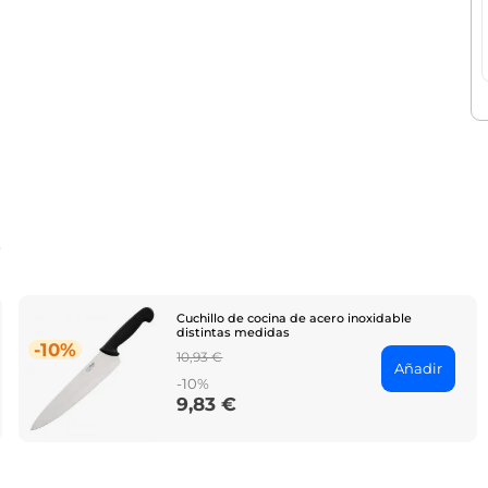
o
Cuchillo de cocina de acero inoxidable
distintas medidas
-10%
Regular
10,93 €
Añadir
price
-10%
9,83 €
Price