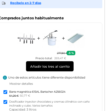
Recíbelo en 2-7 días
Comprados juntos habitualmente
+
+
-3 %
277,80 €
Precio total:
269,47 €
Añadir los tres al carrito
info
Uno de estos artículos tiene diferente disponibilidad
Mostrar detalles
Barra magnética 615AL Bartscher A256024
50,77 €
64,26 €
Dosificador inyector chocolates y cremas cilíndrico con caño
inclinado y cubo. Varios tamaños
Capacidad: 3 litros