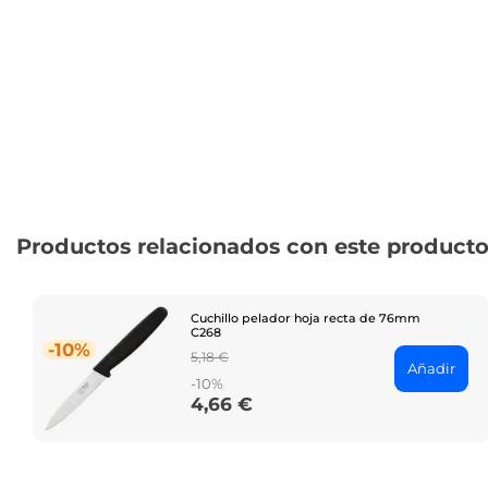
Productos relacionados con este product
Cuchillo pelador hoja recta de 76mm
C268
-10%
Regular
5,18 €
Añadir
price
-10%
4,66 €
Price