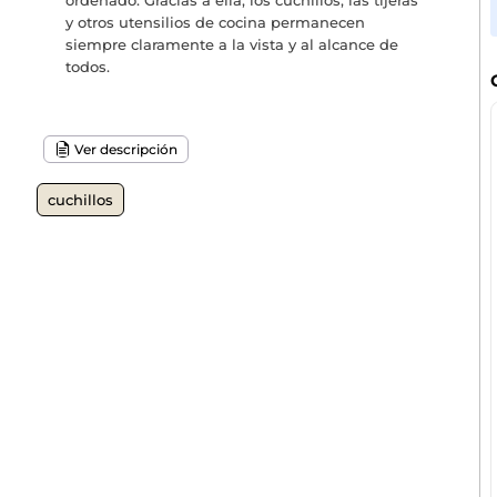
ordenado. Gracias a ella, los cuchillos, las tijeras
y otros utensilios de cocina permanecen
siempre claramente a la vista y al alcance de
todos.
Ver descripción
cuchillos