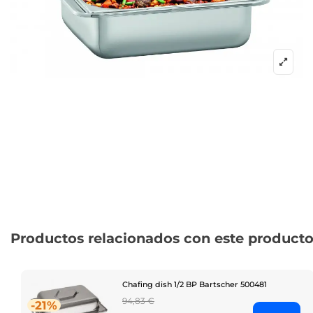
Productos relacionados con este product
Chafing dish 1/2 BP Bartscher 500481
Regular
94,83 €
-21%
price