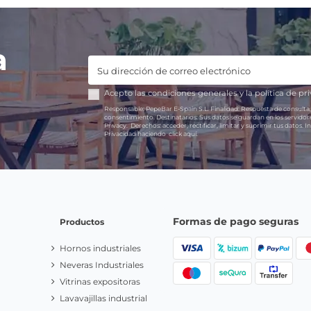
a
Acepto las
condiciones generales
y la
política de pr
Responsable:
PepeBar E-Spain S.L.
Finalidad:
Respuesta de consulta,
consentimiento.
Destinatarios:
Sus datos se guardan en los servido
Privacy.
Derechos:
acceder, rectificar, limitar y suprimir tus datos.
In
Privacidad haciendo
click aquí.