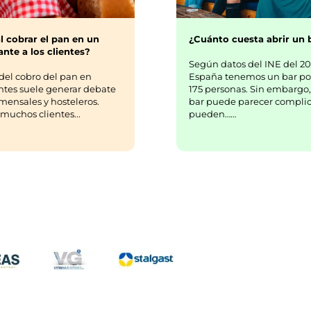
lientes a ser más eficientes, profesionales y rentable
¿Cuánto cuesta abrir un 
l cobrar el pan en un
nte a los clientes?
Según datos del INE del 20
España tenemos un bar po
del cobro del pan en
175 personas. Sin embargo,
ntes suele generar debate
bar puede parecer complic
mensales y hosteleros.
pueden……
uchos clientes...