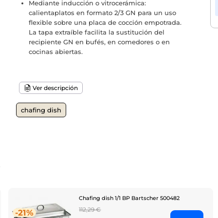
Mediante inducción o vitrocerámica:
calientaplatos en formato 2/3 GN para un uso
flexible sobre una placa de cocción empotrada.
La tapa extraíble facilita la sustitución del
recipiente GN en bufés, en comedores o en
cocinas abiertas.
Ver descripción
chafing dish
o
Chafing dish 1/1 BP Bartscher 500482
Regular
112,29 €
-21%
price