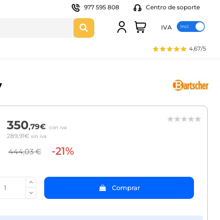
977 595 808
Centro de soporte
IVA
4,67/5
7
350
,79€
con iva
289,91€
sin iva
-21%
444,03 €
Comprar