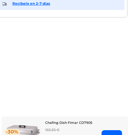
Recíbelo en 2-7 días
Chafing Dish Fimar CD7905
Regular
163,35 €
-30%
price