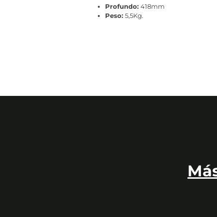
Profundo:
418mm
Peso:
5,5Kg.
¿Qué recibirás con tu compra?
Una vez hayas realizado la compra,
te enviaremos un ema
A partir de ese momento,
tramitaremos tu pedido direc
número de seguimiento del transporte (tan pronto como la 
Pasado el tiempo de transporte,
se te entregará el paque
Cuando recibas tu pedido,
revisa que el embalaje esté e
reclamar cualquier desperfecto en el producto. Una vez abr