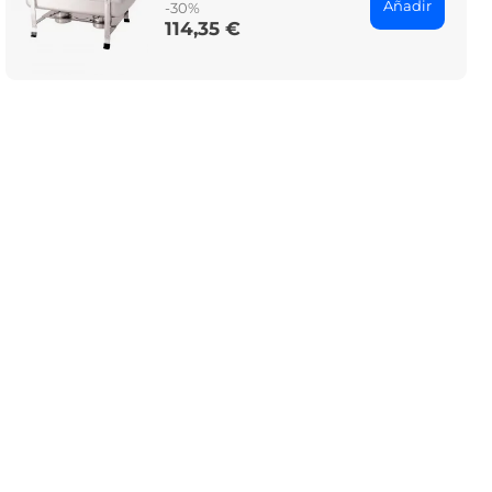
Añadir
-30%
114,35 €
Price