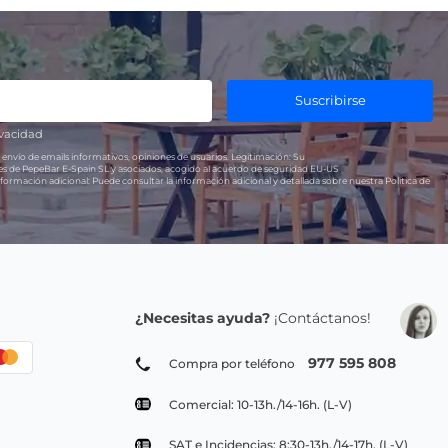
Suscribirse
ivacidad
 envío de emails informativos, opiniones de usuarios.
Legitimación:
Su
res de PepeBar E-Spain SL y asociados, acogido al acuerdo de seguridad EU-US
formación adicional:
Puede consultar la información adicional y detallada sobre nuestra Política de