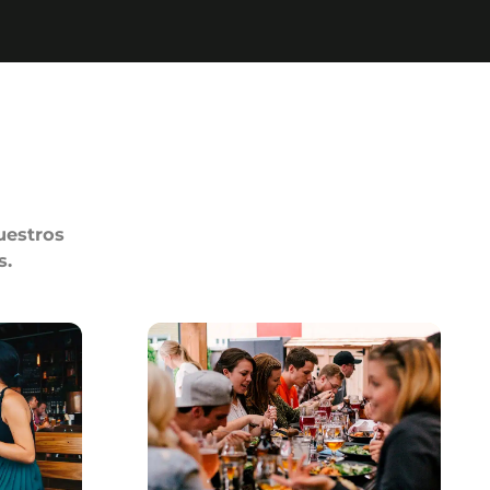
lan.
uestros