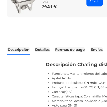
Añadir
-21%
74,91 €
Price
Descripción
Detalles
Formas de pago
Envíos
Descripción Chafing dis
Funciones: Mantenimiento del calo
Apilable: No
Profundidad cubeta GN máx.: 65 
Incluye: 1 recipiente GN 2/3 GN, 6
Con asa(s): Sí
Características tapa: Con mirilla ,Me
Material tapa: Acero inoxidable ,Cr
Apto para GN: Sí