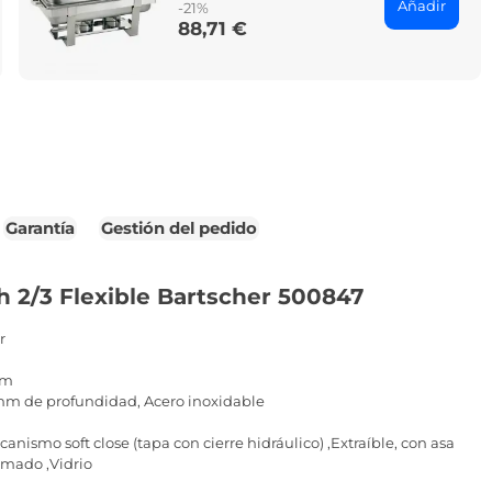
Añadir
-21%
88,71 €
Price
Garantía
Gestión del pedido
h 2/3 Flexible Bartscher 500847
r
mm
5 mm de profundidad, Acero inoxidable
canismo soft close (tapa con cierre hidráulico) ,Extraíble, con asa
omado ,Vidrio