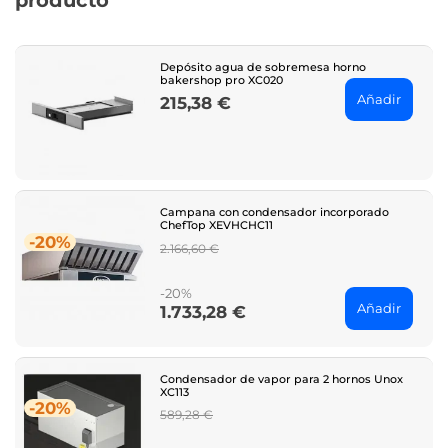
producto
Depósito agua de sobremesa horno
bakershop pro XC020
Añadir
215,38 €
Price
Campana con condensador incorporado
ChefTop XEVHCHC11
-20%
Regular
2.166,60 €
price
-20%
Añadir
1.733,28 €
Price
Condensador de vapor para 2 hornos Unox
XC113
-20%
Regular
589,28 €
price