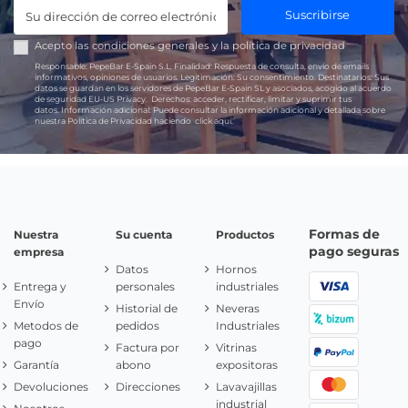
Suscribirse
Acepto las
condiciones generales
y la
política de privacidad
Responsable:
PepeBar E-Spain S.L.
Finalidad:
Respuesta de consulta, envío de emails
informativos, opiniones de usuarios.
Legitimación:
Su consentimiento.
Destinatarios:
Sus
datos se guardan en los servidores de PepeBar E-Spain SL y asociados, acogido al acuerdo
de seguridad EU-US Privacy.
Derechos:
acceder, rectificar, limitar y suprimir tus
datos.
Información adicional:
Puede consultar la información adicional y detallada sobre
nuestra Política de Privacidad haciendo
click aquí.
Formas de
Nuestra
Su cuenta
Productos
pago seguras
empresa
Datos
Hornos
Entrega y
personales
industriales
Envío
Historial de
Neveras
Metodos de
pedidos
Industriales
pago
Factura por
Vitrinas
Garantía
abono
expositoras
Devoluciones
Direcciones
Lavavajillas
industrial