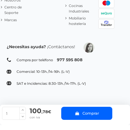
Nosotros
Cocinas
Centro de
Industriales
Soporte
Mobiliario
Marcas
hostelería
¿Necesitas ayuda?
¡Contáctanos!
977 595 808
Compra por teléfono
Comercial: 10-13h./14-16h. (L-V)
SAT e Incidencias: 8:30-13h./14-17h. (L-V)
100
© Copyright 2022 PepeBar.com |
Política de cookies |
Aviso legal y
,78€
Comprar
Condiciones generales de compra |
Blog
con iva