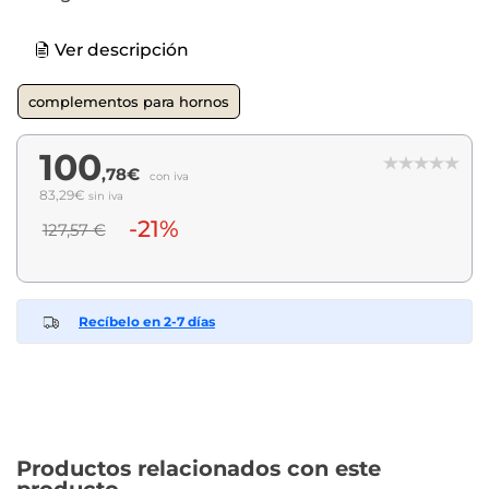
Ver descripción
complementos para hornos
100
,78€
con iva
83,29€
sin iva
-21%
127,57 €
Recíbelo en 2-7 días
Productos relacionados con este