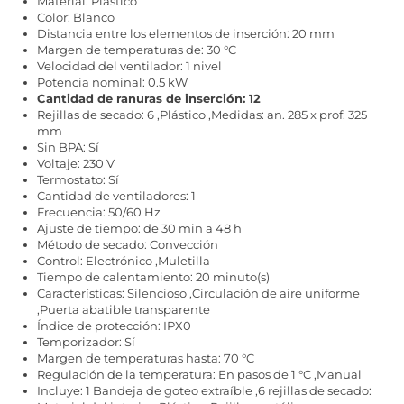
Material: Plástico
Color: Blanco
Distancia entre los elementos de inserción: 20 mm
Margen de temperaturas de: 30 °C
Velocidad del ventilador: 1 nivel
Potencia nominal: 0.5 kW
Cantidad de ranuras de inserción: 12
Rejillas de secado: 6 ,Plástico ,Medidas: an. 285 x prof. 325
mm
Sin BPA: Sí
Voltaje: 230 V
Termostato: Sí
Cantidad de ventiladores: 1
Frecuencia: 50/60 Hz
Ajuste de tiempo: de 30 min a 48 h
Método de secado: Convección
Control: Electrónico ,Muletilla
Tiempo de calentamiento: 20 minuto(s)
Características: Silencioso ,Circulación de aire uniforme
,Puerta abatible transparente
Índice de protección: IPX0
Temporizador: Sí
Margen de temperaturas hasta: 70 °C
Regulación de la temperatura: En pasos de 1 °C ,Manual
Incluye: 1 Bandeja de goteo extraíble ,6 rejillas de secado: