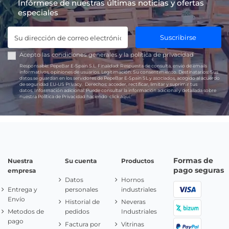
Infórmese de nuestras últimas noticias y ofertas
especiales
Suscribirse
Acepto las
condiciones generales
y la
política de privacidad
Responsable:
PepeBar E-Spain S.L.
Finalidad:
Respuesta de consulta, envío de emails
informativos, opiniones de usuarios.
Legitimación:
Su consentimiento.
Destinatarios:
Sus
datos se guardan en los servidores de PepeBar E-Spain SL y asociados, acogido al acuerdo
de seguridad EU-US Privacy.
Derechos:
acceder, rectificar, limitar y suprimir tus
datos.
Información adicional:
Puede consultar la información adicional y detallada sobre
nuestra Política de Privacidad haciendo
click aquí.
Formas de
Nuestra
Su cuenta
Productos
pago seguras
empresa
Datos
Hornos
Entrega y
personales
industriales
Envío
Historial de
Neveras
Metodos de
pedidos
Industriales
pago
Factura por
Vitrinas