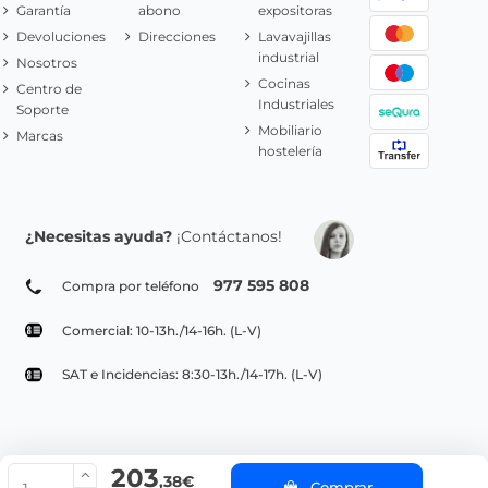
Garantía
abono
expositoras
Devoluciones
Direcciones
Lavavajillas
industrial
Nosotros
Cocinas
Centro de
Industriales
Soporte
Mobiliario
Marcas
hostelería
¿Necesitas ayuda?
¡Contáctanos!
977 595 808
Compra por teléfono
Comercial: 10-13h./14-16h. (L-V)
SAT e Incidencias: 8:30-13h./14-17h. (L-V)
203
© Copyright 2022 PepeBar.com |
Política de cookies |
Aviso legal y
,38€
Comprar