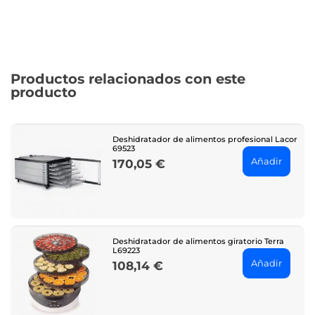
Productos relacionados con este
producto
Deshidratador de alimentos profesional Lacor
69523
Añadir
170,05 €
Price
Deshidratador de alimentos giratorio Terra
L69223
Añadir
108,14 €
Price