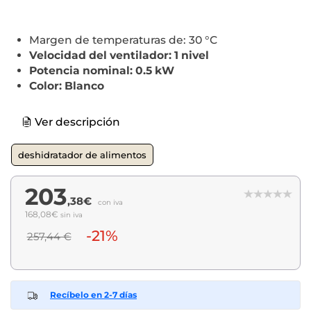
Margen de temperaturas de: 30 °C
Velocidad del ventilador: 1 nivel
Potencia nominal: 0.5 kW
Color: Blanco
Ver descripción
deshidratador de alimentos
203
,38€
con iva
168,08€
sin iva
-21%
257,44 €
Recíbelo en 2-7 días