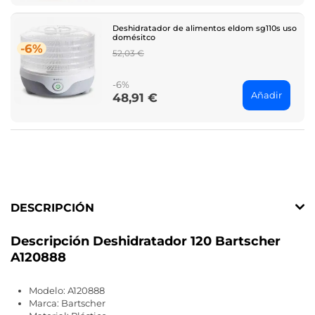
Deshidratador de alimentos eldom sg110s uso
domésitco
-6%
Regular
52,03 €
price
-6%
Añadir
48,91 €
Price
DESCRIPCIÓN
Descripción Deshidratador 120 Bartscher
A120888
Modelo: A120888
Marca: Bartscher