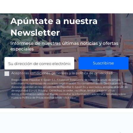
Apúntate a nuestra
Newsletter
Infórmese de nuestras últimas noticias y ofertas
especiales
Suscribirse
Acepto las
condiciones generales
y la
política de privacidad
Responsable:
PepeBar E-Spain S.L.
Finalidad:
Respuesta de consulta, envío de emails
informativos, opiniones de usuarios.
Legitimación:
Su consentimiento.
Destinatarios:
Sus
datos se guardan en los servidores de PepeBar E-Spain SL y asociados, acogido al acuerdo
de seguridad EU-US Privacy.
Derechos:
acceder, rectificar, limitar y suprimir tus
datos.
Información adicional:
Puede consultar la información adicional y detallada sobre
nuestra Política de Privacidad haciendo
click aquí.