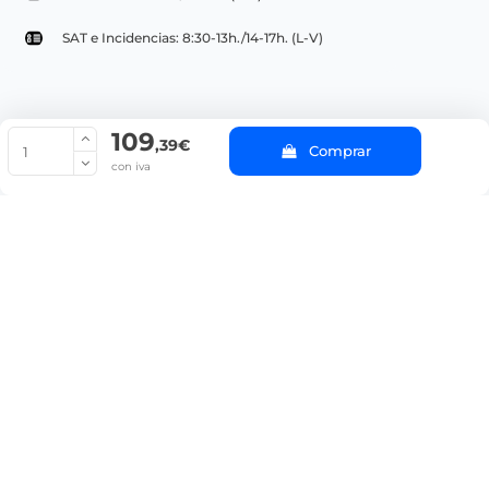
SAT e Incidencias: 8:30-13h./14-17h. (L-V)
109
© Copyright 2022 PepeBar.com |
Política de cookies |
Aviso legal y
,39€
Comprar
Condiciones generales de compra |
Blog
con iva