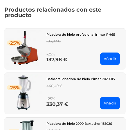
Productos relacionados con este
producto
Picadora de hielo profesional Irimar PH65
Regular
183,97 €
-25%
price
-25%
Añadir
137,98 €
Price
Batidora Picadora de hielo Irimar 7020015
Regular
440,49 €
-25%
price
-25%
Añadir
330,37 €
Price
Picadora de hielo 2000 Bartscher 135026
Regular