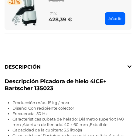
542,26 €
-21%
price
-21%
Añadir
428,39 €
Price
DESCRIPCIÓN
Descripción Picadora de hielo 4ICE+
Bartscher 135023
Producción máx.: 15 kg / hora
Diseño: Con recipiente colector
Frecuencia: 50 Hz
Características cubeta de helado: Diámetro superior: 140
mm ,Abertura de llenado: 40 x 60 mm ,Extraíble
Capacidad de la cubitera: 3.5 litro(s)
Características: Recipiente de recogida extraíble ,4 patas