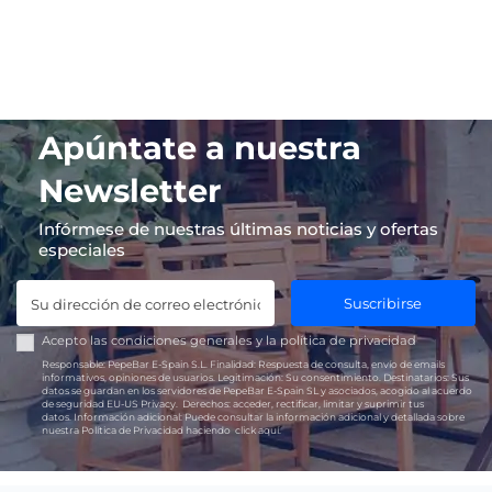
Apúntate a nuestra
Newsletter
Infórmese de nuestras últimas noticias y ofertas
especiales
Suscribirse
Acepto las
condiciones generales
y la
política de privacidad
Responsable:
PepeBar E-Spain S.L.
Finalidad:
Respuesta de consulta, envío de emails
informativos, opiniones de usuarios.
Legitimación:
Su consentimiento.
Destinatarios:
Sus
datos se guardan en los servidores de PepeBar E-Spain SL y asociados, acogido al acuerdo
de seguridad EU-US Privacy.
Derechos:
acceder, rectificar, limitar y suprimir tus
datos.
Información adicional:
Puede consultar la información adicional y detallada sobre
nuestra Política de Privacidad haciendo
click aquí.