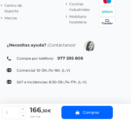
Cocinas
Centro de
Industriales
Soporte
Mobiliario
Marcas
hostelería
¿Necesitas ayuda?
¡Contáctanos!
977 595 808
Compra por teléfono
Comercial: 10-13h./14-16h. (L-V)
SAT e Incidencias: 8:30-13h./14-17h. (L-V)
166
© Copyright 2022 PepeBar.com |
Política de cookies |
Aviso legal y
,30€
Comprar
Condiciones generales de compra |
Blog
con iva