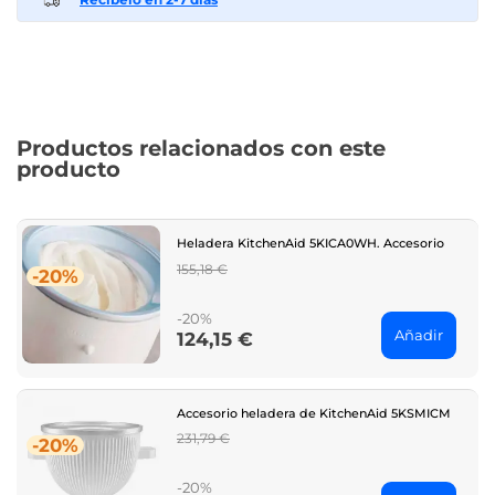
Productos relacionados con este
producto
Heladera KitchenAid 5KICA0WH. Accesorio
Regular
155,18 €
-20%
price
-20%
Añadir
124,15 €
Price
Accesorio heladera de KitchenAid 5KSMICM
Regular
231,79 €
-20%
price
-20%