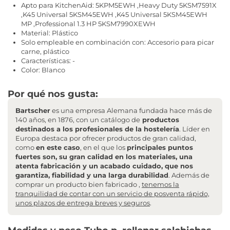
Apto para KitchenAid: 5KPM5EWH ,Heavy Duty 5KSM7591X
,K45 Universal 5KSM45EWH ,K45 Universal 5KSM45EWH
MP ,Professional 1.3 HP 5KSM7990XEWH
Material: Plástico
Solo empleable en combinación con: Accesorio para picar
carne, plástico
Características: -
Color: Blanco
Por qué nos gusta:
Bartscher
es una empresa Alemana fundada hace más de
140 años, en 1876, con un catálogo de
productos
destinados a los profesionales de la hostelería
. Líder en
Europa destaca por ofrecer productos de gran calidad,
como
en este caso
, en el que los
principales puntos
fuertes son, su gran calidad en los materiales, una
atenta fabricación y un acabado cuidado, que nos
garantiza, fiabilidad y una larga durabilidad
. Además de
comprar un producto bien fabricado ,
tenemos la
tranquilidad de contar con un servicio de posventa rápido,
unos plazos de entrega breves y seguros
.