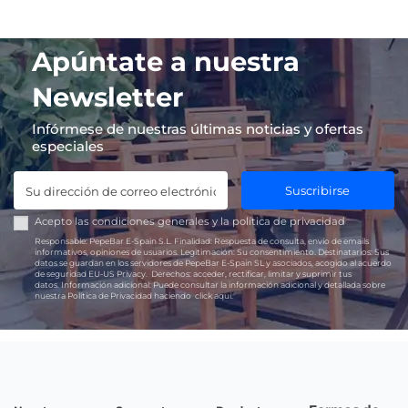
Apúntate a nuestra
Newsletter
Infórmese de nuestras últimas noticias y ofertas
especiales
Suscribirse
Acepto las
condiciones generales
y la
política de privacidad
Responsable:
PepeBar E-Spain S.L.
Finalidad:
Respuesta de consulta, envío de emails
informativos, opiniones de usuarios.
Legitimación:
Su consentimiento.
Destinatarios:
Sus
datos se guardan en los servidores de PepeBar E-Spain SL y asociados, acogido al acuerdo
de seguridad EU-US Privacy.
Derechos:
acceder, rectificar, limitar y suprimir tus
datos.
Información adicional:
Puede consultar la información adicional y detallada sobre
nuestra Política de Privacidad haciendo
click aquí.