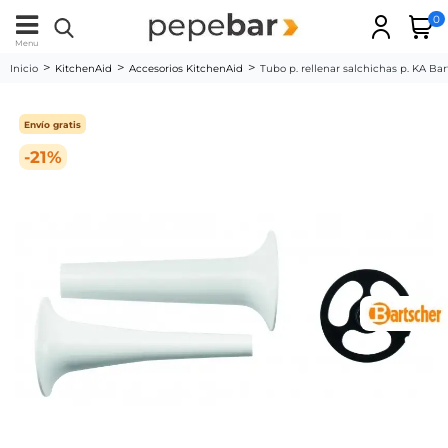
0
Menu
Inicio
KitchenAid
Accesorios KitchenAid
Tubo p. rellenar salchichas p. KA Ba
Envío gratis
-21%