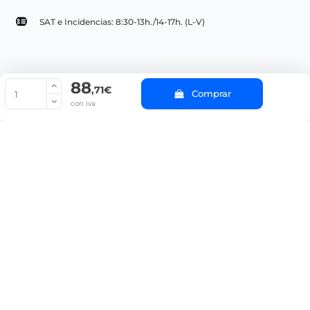
SAT e Incidencias: 8:30-13h./14-17h. (L-V)
88
© Copyright 2022 PepeBar.com |
Política de cookies |
Aviso legal y
,71€
Comprar
Condiciones generales de compra |
Blog
con iva