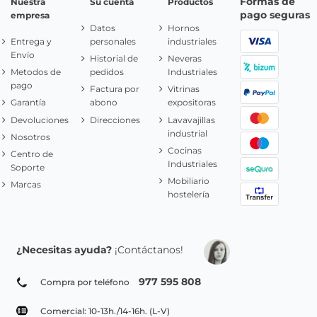
Formas de
Nuestra
Su cuenta
Productos
pago seguras
empresa
Datos
Hornos
Entrega y
personales
industriales
Envío
Historial de
Neveras
Metodos de
pedidos
Industriales
pago
Factura por
Vitrinas
Garantía
abono
expositoras
Devoluciones
Direcciones
Lavavajillas
industrial
Nosotros
Cocinas
Centro de
Industriales
Soporte
Mobiliario
Marcas
hostelería
¿Necesitas ayuda?
¡Contáctanos!
977 595 808
Compra por teléfono
Comercial: 10-13h./14-16h. (L-V)