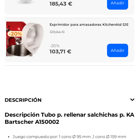
Añadir
185,43 €
Price
Exprimidor para amasadoras KitchenAid 5JE
Regular
129,64 €
-20%
price
-20%
Añadir
103,71 €
Price
DESCRIPCIÓN
Descripción Tubo p. rellenar salchichas p. KA
Bartscher A150002
Juego compuesto por: 1 cono Ø 95 mm ,1 cono Ø 159 mm