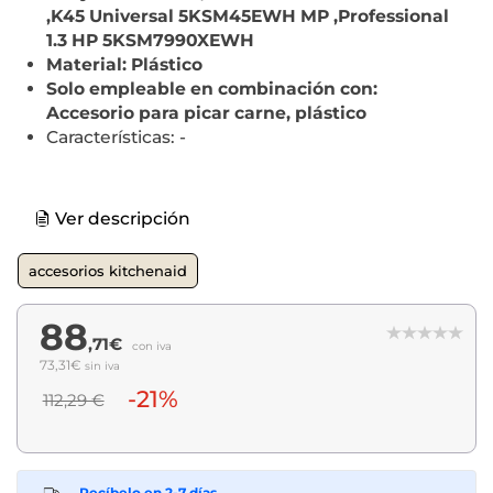
,K45 Universal 5KSM45EWH MP ,Professional
1.3 HP 5KSM7990XEWH
Material: Plástico
Solo empleable en combinación con:
Accesorio para picar carne, plástico
Características: -
Ver descripción
accesorios kitchenaid
88
,71€
con iva
73,31€
sin iva
-21%
112,29 €
Recíbelo en 2-7 días