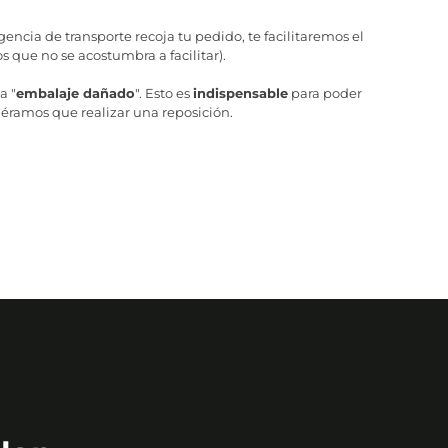
ncia de transporte recoja tu pedido, te facilitaremos el
 que no se acostumbra a facilitar).
a "
embalaje dañado
". Esto es
indispensable
para poder
iéramos que realizar una reposición.