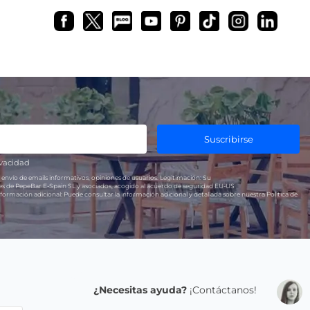
Suscribirse
ivacidad
 envío de emails informativos, opiniones de usuarios.
Legitimación:
Su
res de PepeBar E-Spain SL y asociados, acogido al acuerdo de seguridad EU-US
formación adicional:
Puede consultar la información adicional y detallada sobre nuestra Política de
¿Necesitas ayuda?
¡Contáctanos!