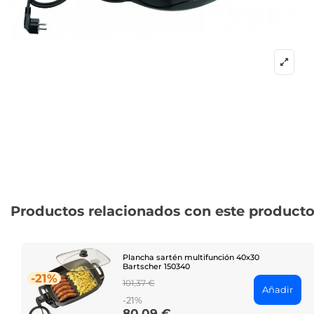
Productos relacionados con este product
Plancha sartén multifunción 40x30
Bartscher 150340
-21%
Regular
101,37 €
Añadir
price
-21%
80,09 €
Price