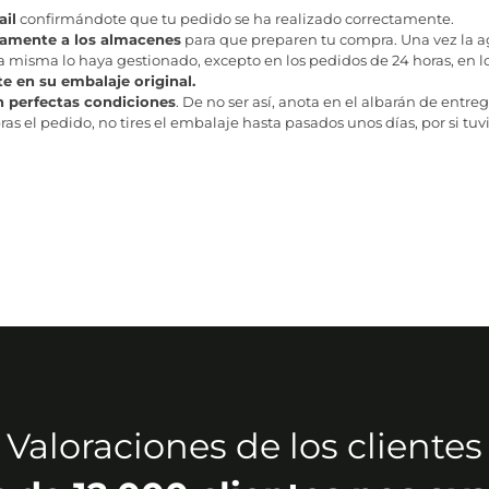
il
confirmándote que tu pedido se ha realizado correctamente.
tamente a los almacenes
para que preparen tu compra. Una vez la age
misma lo haya gestionado, excepto en los pedidos de 24 horas, en los
te en su embalaje original.
n perfectas condiciones
. De no ser así, anota en el albarán de entreg
as el pedido, no tires el embalaje hasta pasados unos días, por si tuv
Valoraciones de los clientes