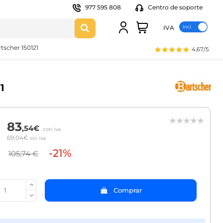
977 595 808
Centro de soporte
IVA
tscher 150121
4,67/5
1
83
,54€
con iva
69,04€
sin iva
-21%
105,74 €
Comprar