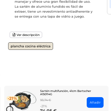
manejar y ofrece una gran flexibilidad de uso.
La sartén de aluminio fundido es fácil de
extraer, tiene un revestimiento antiadherente y
se entrega con una tapa de vidrio a juego.
Ver descripción
plancha cocina eléctrica
o
Sartén multifunción, 41cm Bartscher
A150114G
-21%
Regular
93,74 €
Añadir
price
-21%
74,05 €
Price