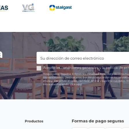
a
Acepto las
condiciones generales
y la
política de pr
Responsable:
PepeBar E-Spain S.L.
Finalidad:
Respuesta de consulta,
consentimiento.
Destinatarios:
Sus datos se guardan en los servido
Privacy.
Derechos:
acceder, rectificar, limitar y suprimir tus datos.
In
Privacidad haciendo
click aquí.
Formas de pago seguras
Productos