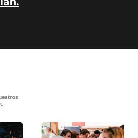
lan.
uestros
s.