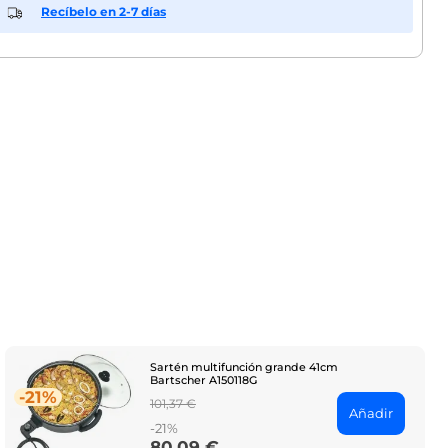
Recíbelo en 2-7 días
Sartén multifunción grande 41cm
Bartscher A150118G
-21%
Regular
101,37 €
Añadir
price
-21%
80,09 €
Price