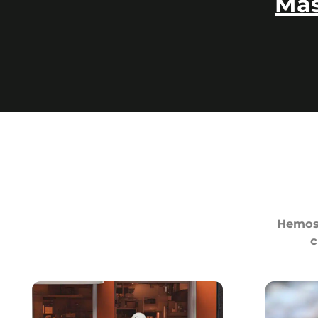
Más
Hemos 
c