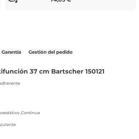
Garantía
Gestión del pedido
ifunción 37 cm Bartscher 150121
iadherente
oestático ,Continua
sculante