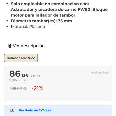
Solo empleable en combinación con:
Adaptador y picadora de carne FW80 ,Bloque
motor para rallador de tambor
Diámetro tambor(es): 75 mm
Material: Plástico
Ver descripción
rallador eléctrico
86
,13€
con iva
71,18€
sin iva
-21%
109,02 €
Recíbelo en 2-7 días