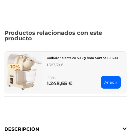
Productos relacionados con este
producto
Rallador eléctrico 50 kg hora Santos CF600
Regular
1.387,39 €
-10%
price
-10%
Añadir
1.248,65 €
Price
DESCRIPCIÓN