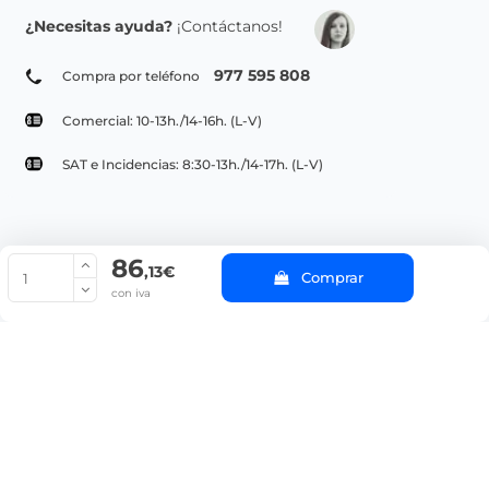
¿Necesitas ayuda?
¡Contáctanos!
977 595 808
Compra por teléfono
Comercial: 10-13h./14-16h. (L-V)
SAT e Incidencias: 8:30-13h./14-17h. (L-V)
86
© Copyright 2022 PepeBar.com |
Política de cookies |
Aviso legal y
,13€
Comprar
Condiciones generales de compra |
Blog
con iva