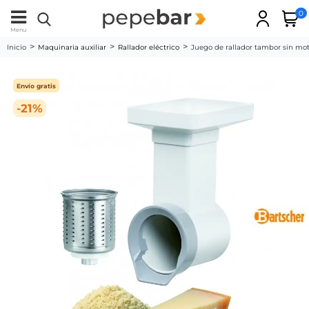
0
Menu
Inicio
Maquinaria auxiliar
Rallador eléctrico
Juego de rallador tambor sin mo
Envío gratis
-21%