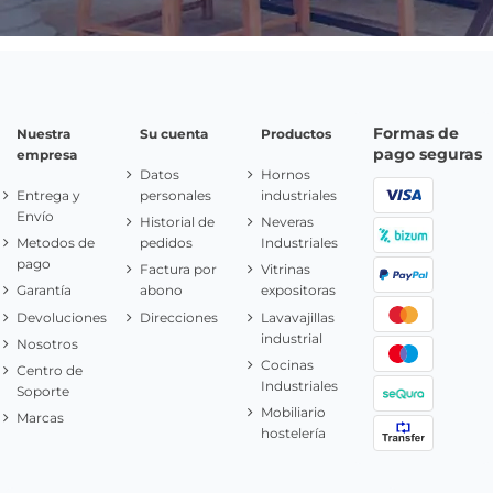
Formas de
Nuestra
Su cuenta
Productos
pago seguras
empresa
Datos
Hornos
Entrega y
personales
industriales
Envío
Historial de
Neveras
Metodos de
pedidos
Industriales
pago
Factura por
Vitrinas
Garantía
abono
expositoras
Devoluciones
Direcciones
Lavavajillas
industrial
Nosotros
Cocinas
Centro de
Industriales
Soporte
Mobiliario
Marcas
hostelería