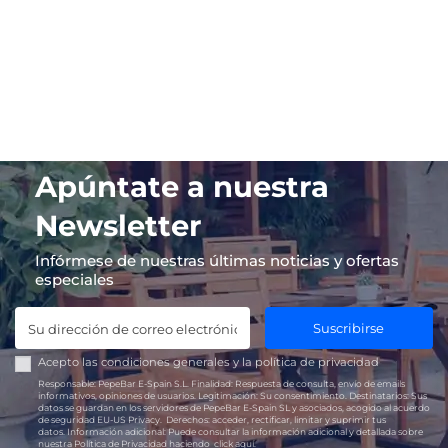
Apúntate a nuestra
Newsletter
Infórmese de nuestras últimas noticias y ofertas
especiales
Suscribirse
Acepto las
condiciones generales
y la
política de privacidad
Responsable:
PepeBar E-Spain S.L.
Finalidad:
Respuesta de consulta, envío de emails
informativos, opiniones de usuarios.
Legitimación:
Su consentimiento.
Destinatarios:
Sus
datos se guardan en los servidores de PepeBar E-Spain SL y asociados, acogido al acuerdo
de seguridad EU-US Privacy.
Derechos:
acceder, rectificar, limitar y suprimir tus
datos.
Información adicional:
Puede consultar la información adicional y detallada sobre
nuestra Política de Privacidad haciendo
click aquí.