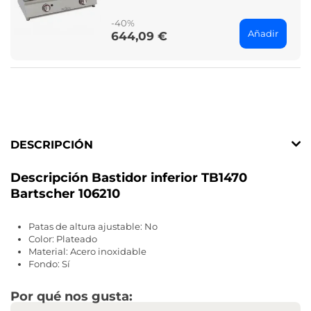
price
-40%
Añadir
644,09 €
Price
DESCRIPCIÓN
Descripción Bastidor inferior TB1470
Bartscher 106210
Patas de altura ajustable: No
Color: Plateado
Material: Acero inoxidable
Fondo: Sí
Por qué nos gusta: