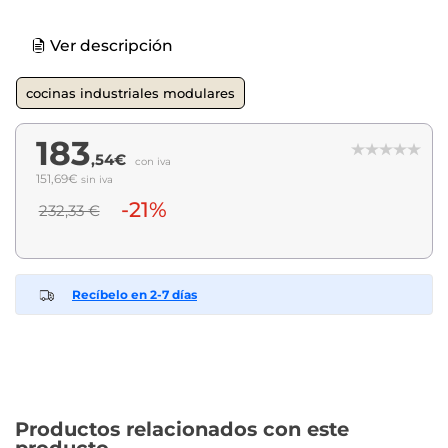
Ver descripción
cocinas industriales modulares
183
,54€
con iva
151,69€
sin iva
-21%
232,33 €
Recíbelo en 2-7 días
Productos relacionados con este