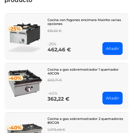
producto
Cocina con fogones encimera Mainho varias
opciones
-25%
Regular
616,62 €
price
-25%
Añadir
462,46 €
Price
Cocina a gas sobremostrador 1 quemador
40CGN
-40%
Regular
603,71 €
price
-40%
Añadir
362,22 €
Price
Cocina a gas sobremostrador 2 quemadores
80CGN
-40%
Regular
1.073,49 €