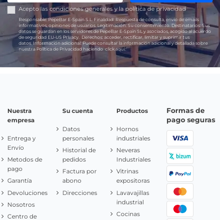
Acepto las
condiciones generales
y la
política de privacidad
Responsable:
PepeBar E-Spain S.L.
Finalidad:
Respuesta de consulta, envío de emails
informativos, opiniones de usuarios.
Legitimación:
Su consentimiento.
Destinatarios:
Sus
datos se guardan en los servidores de PepeBar E-Spain SL y asociados, acogido al acuerdo
de seguridad EU-US Privacy.
Derechos:
acceder, rectificar, limitar y suprimir tus
datos.
Información adicional:
Puede consultar la información adicional y detallada sobre
nuestra Política de Privacidad haciendo
click aquí.
Formas de
Nuestra
Su cuenta
Productos
pago seguras
empresa
Datos
Hornos
Entrega y
personales
industriales
Envío
Historial de
Neveras
Metodos de
pedidos
Industriales
pago
Factura por
Vitrinas
Garantía
abono
expositoras
Devoluciones
Direcciones
Lavavajillas
industrial
Nosotros
Cocinas
Centro de