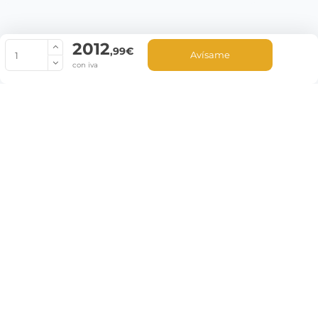
2012
© Copyright 2022 PepeBar.com |
Política de cookies |
Aviso legal y
,99€
Avísame
Condiciones generales de compra |
Blog
con iva