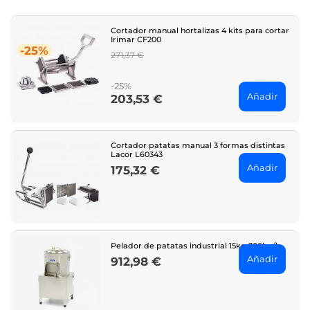
Cortador manual hortalizas 4 kits para cortar
Irimar CF200
-25%
Regular
271,37 €
price
-25%
Añadir
203,53 €
Price
Cortador patatas manual 3 formas distintas
Lacor L60343
Añadir
175,32 €
Price
Pelador de patatas industrial 15kg 300kg/h
Añadir
912,98 €
Price