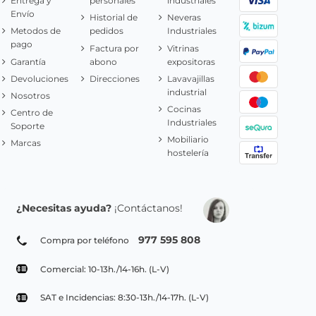
Entrega y
personales
industriales
Envío
Historial de
Neveras
Metodos de
pedidos
Industriales
pago
Factura por
Vitrinas
Garantía
abono
expositoras
Devoluciones
Direcciones
Lavavajillas
industrial
Nosotros
Cocinas
Centro de
Industriales
Soporte
Mobiliario
Marcas
hostelería
¿Necesitas ayuda?
¡Contáctanos!
977 595 808
Compra por teléfono
Comercial: 10-13h./14-16h. (L-V)
SAT e Incidencias: 8:30-13h./14-17h. (L-V)