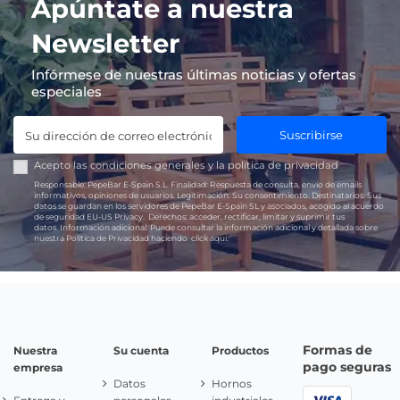
Apúntate a nuestra
Newsletter
Infórmese de nuestras últimas noticias y ofertas
especiales
Suscribirse
Acepto las
condiciones generales
y la
política de privacidad
Responsable:
PepeBar E-Spain S.L.
Finalidad:
Respuesta de consulta, envío de emails
informativos, opiniones de usuarios.
Legitimación:
Su consentimiento.
Destinatarios:
Sus
datos se guardan en los servidores de PepeBar E-Spain SL y asociados, acogido al acuerdo
de seguridad EU-US Privacy.
Derechos:
acceder, rectificar, limitar y suprimir tus
datos.
Información adicional:
Puede consultar la información adicional y detallada sobre
nuestra Política de Privacidad haciendo
click aquí.
Formas de
Nuestra
Su cuenta
Productos
pago seguras
empresa
Datos
Hornos