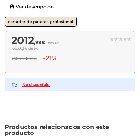
Ver descripción
cortador de patatas profesional
2012
,99€
con iva
1663,63€
sin iva
-21%
2.548,09 €
No disponible
Productos relacionados con este
producto