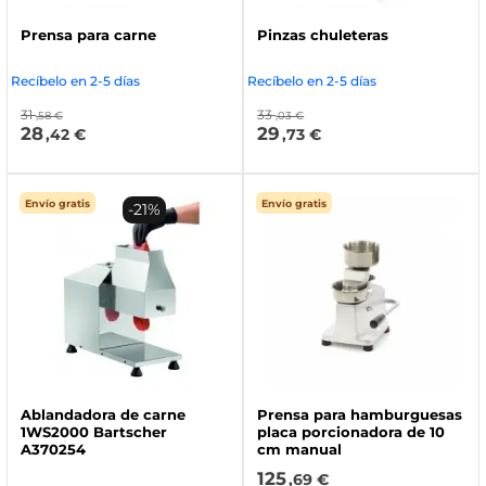
Prensa para carne
Pinzas chuleteras
Recíbelo en 2-5 días
Recíbelo en 2-5 días
31
33
,58 €
,03 €
28
29
,42 €
,73 €
Envío gratis
Envío gratis
-21%
Ablandadora de carne
Prensa para hamburguesas
1WS2000 Bartscher
placa porcionadora de 10
A370254
cm manual
125
,69 €