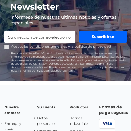
Newsletter
Infórmese de nuestras últimas noticias y ofertas
especiales
Suscribirse
Acepto las
condiciones generales
y la
política de privacidad
Responsable:
PepeBar E-Spain S.L.
Finalidad:
Respuesta de consulta, envío de emails
informativos, opiniones de usuarios.
Legitimación:
Su consentimiento.
Destinatarios:
Sus
datos se guardan en los servidores de PepeBar E-Spain SL y asociados, acogido al acuerdo
de seguridad EU-US Privacy.
Derechos:
acceder, rectificar, limitar y suprimir tus
datos.
Información adicional:
Puede consultar la información adicional y detallada sobre
nuestra Política de Privacidad haciendo
click aquí.
Formas de
Nuestra
Su cuenta
Productos
pago seguras
empresa
Datos
Hornos
Entrega y
personales
industriales
Envío
Historial de
Neveras