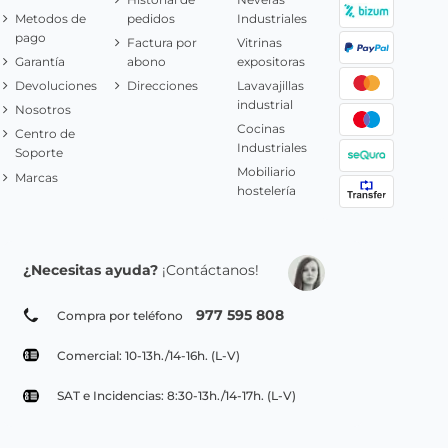
Metodos de
pedidos
Industriales
pago
Factura por
Vitrinas
Garantía
abono
expositoras
Devoluciones
Direcciones
Lavavajillas
industrial
Nosotros
Cocinas
Centro de
Industriales
Soporte
Mobiliario
Marcas
hostelería
¿Necesitas ayuda?
¡Contáctanos!
977 595 808
Compra por teléfono
Comercial: 10-13h./14-16h. (L-V)
SAT e Incidencias: 8:30-13h./14-17h. (L-V)